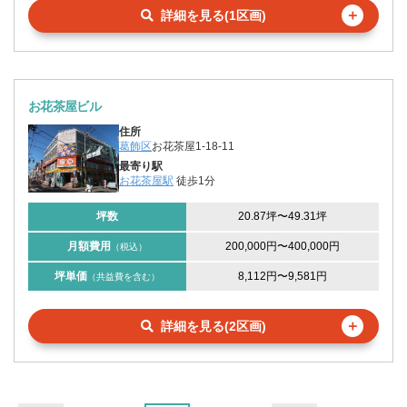
＋
詳細を見る(1区画)
お花茶屋ビル
住所
葛飾区
お花茶屋1-18-11
最寄り駅
お花茶屋駅
徒歩1分
坪数
20.87坪
〜
49.31坪
月額費用
200,000円
〜
400,000円
（税込）
坪単価
8,112円
〜
9,581円
（共益費を含む）
＋
詳細を見る(2区画)