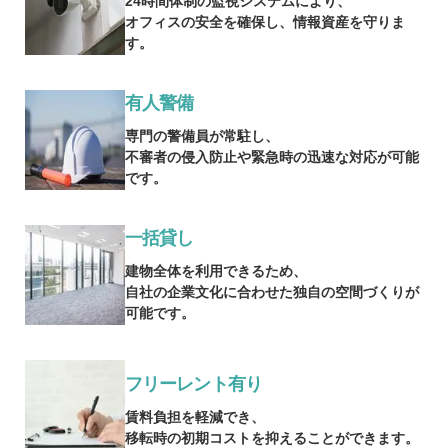
24時間体制の監視システムにより、
オフィスの安全を確保し、情報資産を守りま
す。
有人警備
専門の警備員が常駐し、
不審者の侵入防止や緊急時の迅速な対応が可能
です。
一括貸し
建物全体を利用できるため、
自社の企業文化に合わせた独自の空間づくりが
可能です。
フリーレント有り
賃料負担を軽減でき、
移転時の初期コストを抑えることができます。