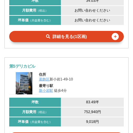
坪数
34.03坪
月額費用
お問い合わせください
（税込）
坪単価
お問い合わせください
（共益費を含む）
＋
詳細を見る(1区画)
第5デリカビル
住所
葛飾区
新小岩1-49-10
最寄り駅
新小岩駅
徒歩4分
坪数
83.49坪
月額費用
752,940円
（税込）
坪単価
9,018円
（共益費を含む）