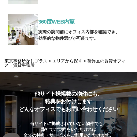
360度WEB内覧
実際の訪問前にオフィス内部を確認でき、
効率的な物件選びが可能です。
東京事務所探しプラス
>
エリアから探す
>
葛飾区の賃貸オフィ
ス・賃貸事務所
他サイト様掲載の物件にも、
特典をお付けします
どんなオフィスでもお問い合わせください
当サイトに掲載されていない物件でも、
弊社でご契約をいただければ
全ての特典・サービスをご利用いただけます。