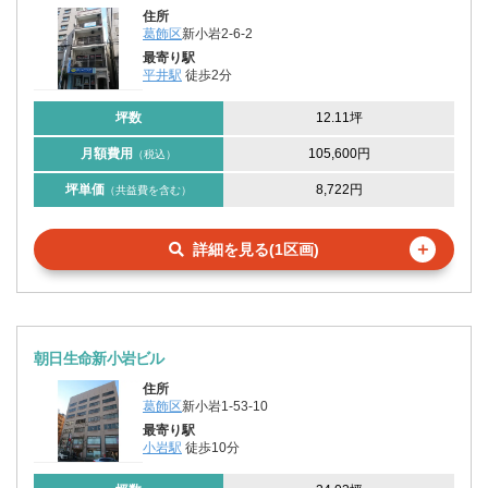
住所
葛飾区
新小岩2-6-2
最寄り駅
平井駅
徒歩2分
坪数
12.11坪
月額費用
105,600円
（税込）
坪単価
8,722円
（共益費を含む）
＋
詳細を見る(1区画)
朝日生命新小岩ビル
住所
葛飾区
新小岩1-53-10
最寄り駅
小岩駅
徒歩10分