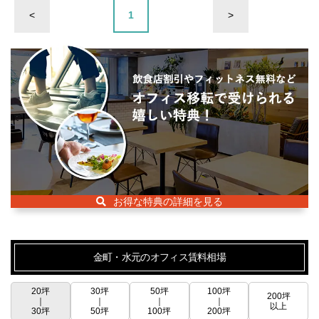
<
1
>
お得な特典の詳細を見る
金町・水元のオフィス賃料相場
20坪
30坪
50坪
100坪
200坪
｜
｜
｜
｜
以上
30坪
50坪
100坪
200坪