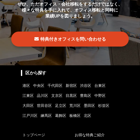
ぜひ、ただオフィス・会社移転をするだけではなく、
様々な特典を手に入れて、オフィス移転と同時に
業績UPを図りましょう。
特典付きオフィスを問い合わせる
区から探す
港区
中央区
千代田区
新宿区
渋谷区
台東区
江東区
品川区
文京区
目黒区
豊島区
中野区
大田区
世田谷区
足立区
荒川区
墨田区
杉並区
江戸川区
練馬区
葛飾区
板橋区
北区
トップページ
お得な特典ご紹介