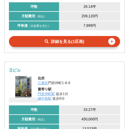
坪数
26.14坪
月額費用
209,120円
（税込）
坪単価
7,999円
（共益費を含む）
＋
詳細を見る(1区画)
王ビル
住所
江東区
門前仲町1-8-8
最寄り駅
門前仲町駅
徒歩1分
越中島駅
徒歩8分
坪数
33.27坪
月額費用
450,000円
（税込）
坪単価
13,523円
（共益費を含む）