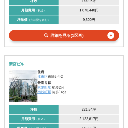
坪数
144.95坪
月額費用
1,078,440円
（税込）
坪単価
9,300円
（共益費を含む）
＋
詳細を見る(1区画)
新宮ビル
住所
江東区
東陽2-4-2
最寄り駅
東陽町駅
徒歩2分
南砂町駅
徒歩14分
坪数
221.84坪
月額費用
2,122,817円
（税込）