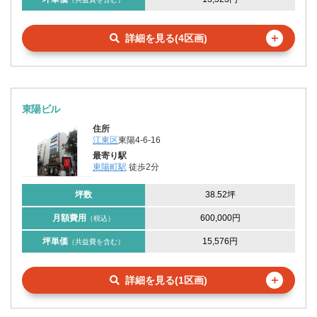
＋
詳細を見る(4区画)
東陽ビル
住所
江東区
東陽4-6-16
最寄り駅
東陽町駅
徒歩2分
坪数
38.52坪
月額費用
600,000円
（税込）
坪単価
15,576円
（共益費を含む）
＋
詳細を見る(1区画)