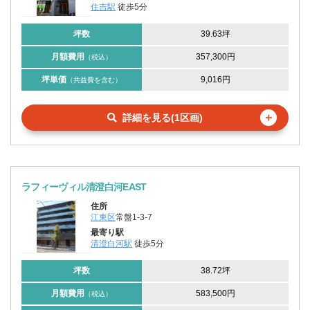
住吉駅
徒歩5分
坪数
39.63坪
月額費用
357,300円
（税込）
坪単価
9,016円
（共益費を含む）
＋
詳細を見る(1区画)
ラフィーヴィル清澄白河EAST
住所
江東区
常盤1-3-7
最寄り駅
清澄白河駅
徒歩5分
坪数
38.72坪
月額費用
583,500円
（税込）