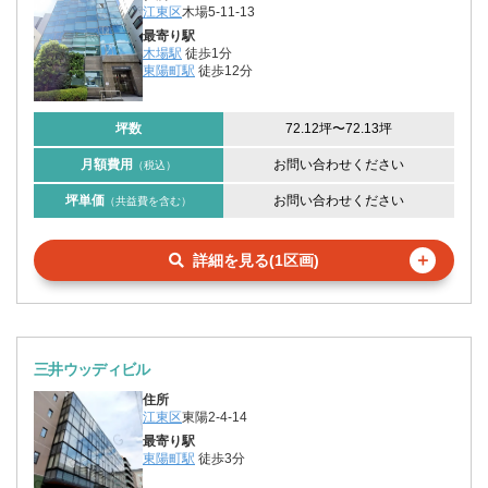
江東区
木場5-11-13
最寄り駅
木場駅
徒歩1分
東陽町駅
徒歩12分
坪数
72.12坪
〜
72.13坪
月額費用
お問い合わせください
（税込）
坪単価
お問い合わせください
（共益費を含む）
＋
詳細を見る(1区画)
三井ウッディビル
住所
江東区
東陽2-4-14
最寄り駅
東陽町駅
徒歩3分