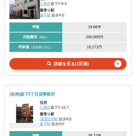
江東区
森下2-8-4
最寄り駅
森下駅
徒歩4分
坪数
19.66坪
月額費用
200,000円
（税込）
坪単価
10,171円
（共益費を含む）
＋
詳細を見る(1区画)
(仮称)森下3丁目貸事務所
住所
江東区
森下3-16-7
最寄り駅
清澄白河駅
徒歩8分
森下駅
徒歩8分
坪数
38.72坪