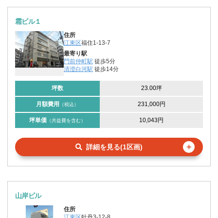
霜ビル１
住所
江東区
福住1-13-7
最寄り駅
門前仲町駅
徒歩5分
清澄白河駅
徒歩14分
坪数
23.00坪
月額費用
231,000円
（税込）
坪単価
10,043円
（共益費を含む）
＋
詳細を見る(1区画)
山岸ビル
住所
江東区
牡丹3-12-8