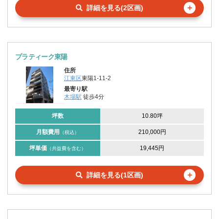
＋
詳細を見る(2区画)
プラティーク東陽
住所
江東区
東陽1-11-2
最寄り駅
木場駅
徒歩4分
坪数
10.80坪
月額費用
210,000円
（税込）
坪単価
19,445円
（共益費を含む）
＋
詳細を見る(1区画)