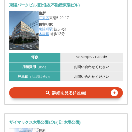
東陽パークビル(旧:住友不動産東陽ビル)
住所
江東区
東陽5-29-17
最寄り駅
東陽町駅
徒歩9分
木場駅
徒歩12分
坪数
98.93坪
〜
219.88坪
月額費用
お問い合わせください
（税込）
坪単価
お問い合わせください
（共益費を含む）
＋
詳細を見る(2区画)
ザイマックス木場公園ビル(旧: 木場公園)
住所