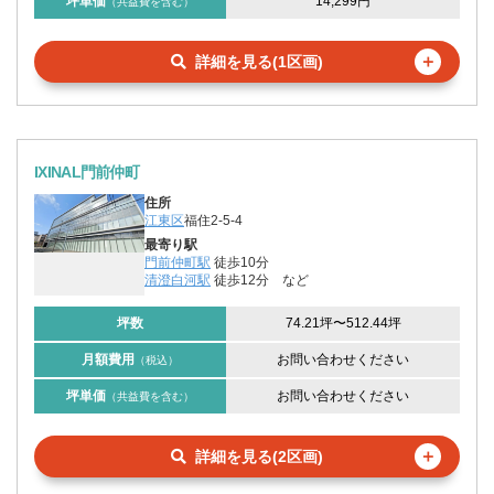
坪単価
14,299円
（共益費を含む）
＋
詳細を見る(1区画)
IXINAL門前仲町
住所
江東区
福住2-5-4
最寄り駅
門前仲町駅
徒歩10分
清澄白河駅
徒歩12分
など
坪数
74.21坪
〜
512.44坪
月額費用
お問い合わせください
（税込）
坪単価
お問い合わせください
（共益費を含む）
＋
詳細を見る(2区画)