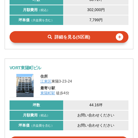
月額費用
302,000円
（税込）
坪単価
7,799円
（共益費を含む）
＋
詳細を見る(5区画)
VORT東陽町ビル
住所
江東区
東陽3-23-24
最寄り駅
東陽町駅
徒歩4分
坪数
44.16坪
月額費用
お問い合わせください
（税込）
坪単価
お問い合わせください
（共益費を含む）