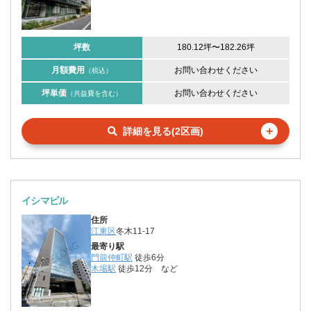
坪数
180.12坪
〜
182.26坪
月額費用
お問い合わせください
（税込）
坪単価
お問い合わせください
（共益費を含む）
＋
詳細を見る(2区画)
イシマビル
住所
江東区
冬木11-17
最寄り駅
門前仲町駅
徒歩6分
木場駅
徒歩12分
など