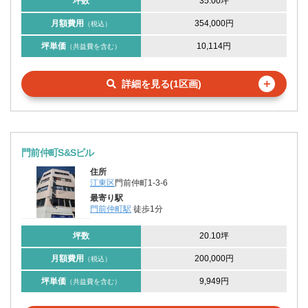
坪数
35.00坪
月額費用
354,000円
（税込）
坪単価
10,114円
（共益費を含む）
＋
詳細を見る(1区画)
門前仲町S&Sビル
住所
江東区
門前仲町1-3-6
最寄り駅
門前仲町駅
徒歩1分
坪数
20.10坪
月額費用
200,000円
（税込）
坪単価
9,949円
（共益費を含む）