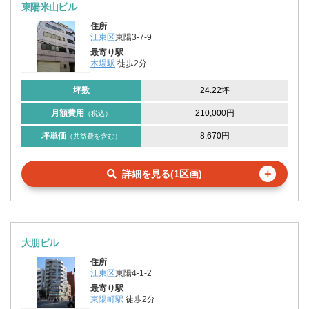
東陽米山ビル
住所
江東区
東陽3-7-9
最寄り駅
木場駅
徒歩2分
坪数
24.22坪
月額費用
210,000円
（税込）
坪単価
8,670円
（共益費を含む）
＋
詳細を見る(1区画)
大朋ビル
住所
江東区
東陽4-1-2
最寄り駅
東陽町駅
徒歩2分