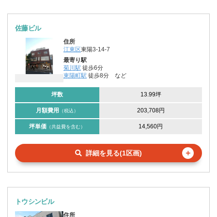
佐藤ビル
住所
江東区
東陽3-14-7
最寄り駅
菊川駅
徒歩6分
東陽町駅
徒歩8分
など
坪数
13.99坪
月額費用
203,708円
（税込）
坪単価
14,560円
（共益費を含む）
＋
詳細を見る(1区画)
トウシンビル
住所