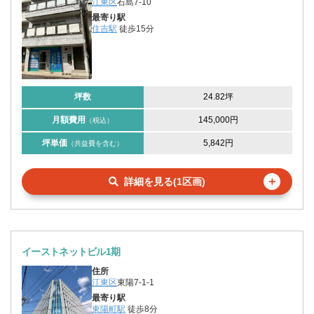
江東区
石島7-10
最寄り駅
住吉駅
徒歩15分
坪数
24.82坪
月額費用
145,000円
（税込）
坪単価
5,842円
（共益費を含む）
＋
詳細を見る(1区画)
イーストネットビル1期
住所
江東区
東陽7-1-1
最寄り駅
東陽町駅
徒歩8分