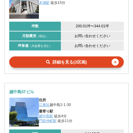
木場駅
徒歩15分
坪数
200.01坪
〜
344.01坪
月額費用
お問い合わせください
（税込）
坪単価
お問い合わせください
（共益費を含む）
＋
詳細を見る(2区画)
越中島STビル
住所
江東区
越中島2-1-30
最寄り駅
越中島駅
徒歩4分
門前仲町駅
徒歩11分