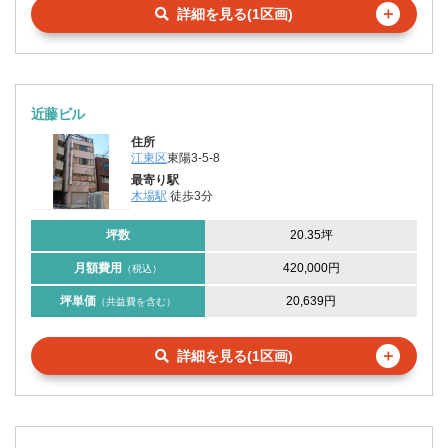
＋
詳細を見る(1区画)
近藤ビル
住所
江東区
東陽3-5-8
最寄り駅
木場駅
徒歩3分
坪数
20.35坪
月額費用
420,000円
（税込）
坪単価
20,639円
（共益費を含む）
＋
詳細を見る(1区画)