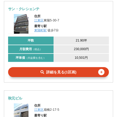
サン・クレシェンテ
住所
江東区
東陽5-30-7
最寄り駅
東陽町駅
徒歩7分
坪数
21.90坪
月額費用
230,000円
（税込）
坪単価
10,501円
（共益費を含む）
＋
詳細を見る(1区画)
秋元ビル
住所
江東区
扇橋2-17-5
最寄り駅