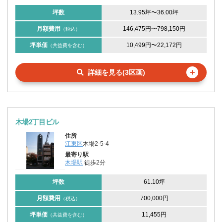
坪数
13.95坪
〜
36.00坪
月額費用
146,475円
〜
798,150円
（税込）
坪単価
10,499円
〜
22,172円
（共益費を含む）
＋
詳細を見る(3区画)
木場2丁目ビル
住所
江東区
木場2-5-4
最寄り駅
木場駅
徒歩2分
坪数
61.10坪
月額費用
700,000円
（税込）
坪単価
11,455円
（共益費を含む）