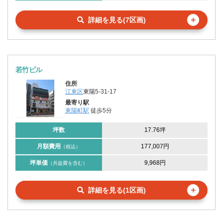
＋
詳細を見る(7区画)
若竹ビル
住所
江東区
東陽5-31-17
最寄り駅
東陽町駅
徒歩5分
坪数
17.76坪
月額費用
177,007円
（税込）
坪単価
9,968円
（共益費を含む）
＋
詳細を見る(1区画)