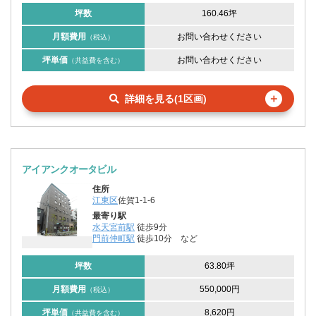
坪数
160.46坪
月額費用
お問い合わせください
（税込）
坪単価
お問い合わせください
（共益費を含む）
＋
詳細を見る(1区画)
アイアンクオータビル
住所
江東区
佐賀1-1-6
最寄り駅
水天宮前駅
徒歩9分
門前仲町駅
徒歩10分
など
坪数
63.80坪
月額費用
550,000円
（税込）
坪単価
8,620円
（共益費を含む）