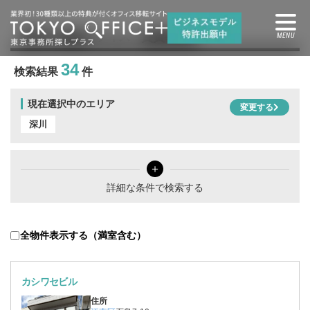
深川
の賃貸オフィス・賃貸事務所
34
検索結果
件
現在選択中のエリア
変更する
深川
＋
詳細な条件で検索する
全物件表示する（満室含む）
カシワセビル
住所