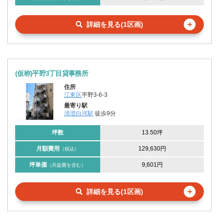
＋
詳細を見る(1区画)
(仮称)平野3丁目貸事務所
住所
江東区
平野3-6-3
最寄り駅
清澄白河駅
徒歩9分
坪数
13.50坪
月額費用
129,630円
（税込）
坪単価
9,601円
（共益費を含む）
＋
詳細を見る(1区画)