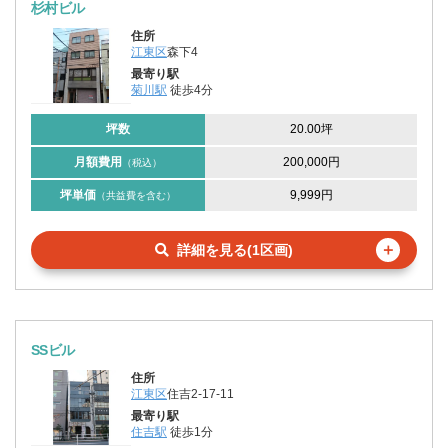
杉村ビル
住所
江東区
森下4
最寄り駅
菊川駅
徒歩4分
坪数
20.00坪
月額費用
200,000円
（税込）
坪単価
9,999円
（共益費を含む）
＋
詳細を見る(1区画)
SSビル
住所
江東区
住吉2-17-11
最寄り駅
住吉駅
徒歩1分