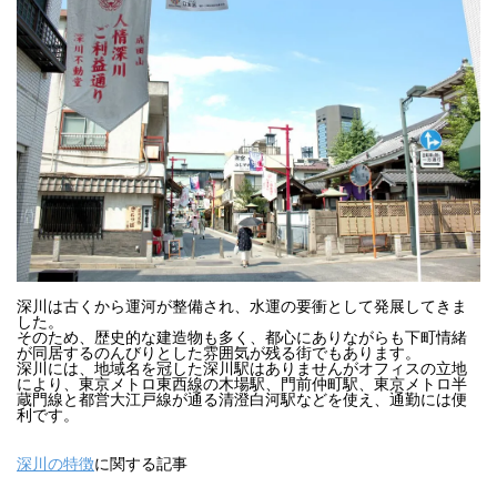
深川は古くから運河が整備され、水運の要衝として発展してきま
した。

そのため、歴史的な建造物も多く、都心にありながらも下町情緒
が同居するのんびりとした雰囲気が残る街でもあります。

深川には、地域名を冠した深川駅はありませんがオフィスの立地
により、東京メトロ東西線の木場駅、門前仲町駅、東京メトロ半
蔵門線と都営大江戸線が通る清澄白河駅などを使え、通勤には便
利です。
深川の特徴
に関する記事