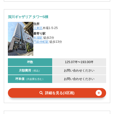
深川ギャザリア タワーS棟
住所
江東区
木場1-5-25
最寄り駅
木場駅
徒歩2分
門前仲町駅
徒歩13分
坪数
125.07坪
〜
193.00坪
月額費用
お問い合わせください
（税込）
坪単価
お問い合わせください
（共益費を含む）
＋
詳細を見る(3区画)