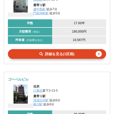
最寄り駅
越中島駅
徒歩7分
門前仲町駅
徒歩5分
坪数
17.00坪
月額費用
180,000円
（税込）
坪単価
10,587円
（共益費を含む）
＋
詳細を見る(1区画)
ゴーベルビル
住所
江東区
森下3-13-5
最寄り駅
清澄白河駅
徒歩6分
菊川駅
徒歩6分