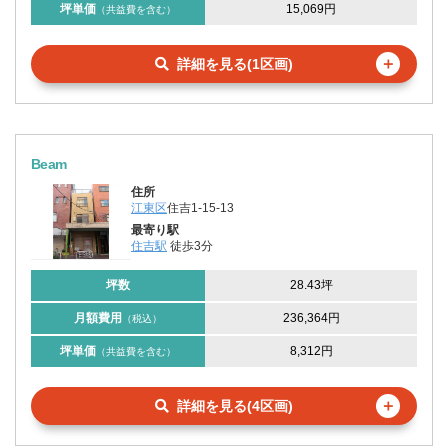
坪単価
15,069円
（共益費を含む）
＋
詳細を見る(1区画)
Beam
住所
江東区
住吉1-15-13
最寄り駅
住吉駅
徒歩3分
坪数
28.43坪
月額費用
236,364円
（税込）
坪単価
8,312円
（共益費を含む）
＋
詳細を見る(4区画)