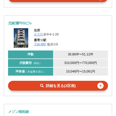
北綾瀬PSSビル
住所
足立区
谷中4-1-20
最寄り駅
北綾瀬駅
徒歩1分
坪数
30.86坪
〜
51.12坪
月額費用
310,000円
〜
770,000円
（税込）
坪単価
10,046円
〜
15,061円
（共益費を含む）
＋
詳細を見る(2区画)
メゾン南柏綾