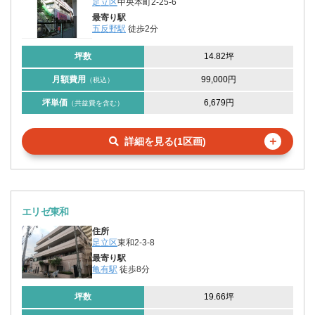
足立区
中央本町2-25-6
最寄り駅
五反野駅
徒歩2分
坪数
14.82坪
月額費用
99,000円
（税込）
坪単価
6,679円
（共益費を含む）
＋
詳細を見る(1区画)
エリゼ東和
住所
足立区
東和2-3-8
最寄り駅
亀有駅
徒歩8分
坪数
19.66坪