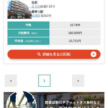
住所
足立区
綾瀬2-18-3
最寄り駅
綾瀬駅
徒歩2分
坪数
16.79坪
月額費用
180,000円
（税込）
坪単価
10,721円
（共益費を含む）
＋
詳細を見る(1区画)
<
1
>