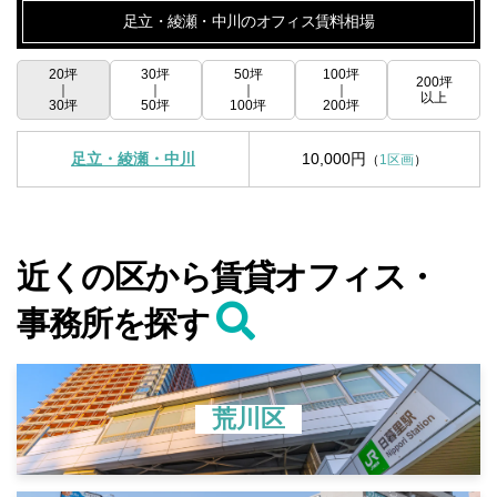
足立・綾瀬・中川のオフィス賃料相場
20坪
30坪
50坪
100坪
200坪
｜
｜
｜
｜
以上
30坪
50坪
100坪
200坪
足立・綾瀬・中川
10,000円
（
1区画
）
近くの区から賃貸オフィス・
事務所を探す
荒川区