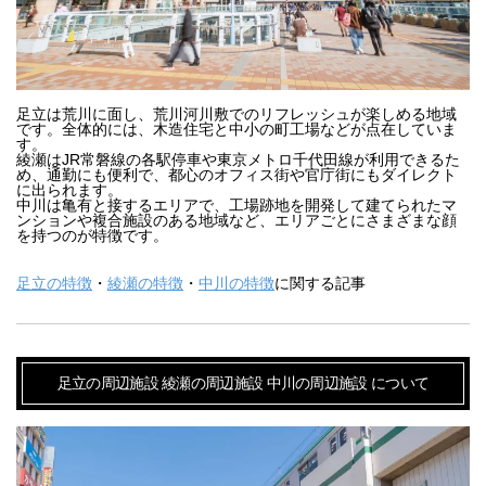
足立は荒川に面し、荒川河川敷でのリフレッシュが楽しめる地域
です。全体的には、木造住宅と中小の町工場などが点在していま
す。

綾瀬はJR常磐線の各駅停車や東京メトロ千代田線が利用できるた
め、通勤にも便利で、都心のオフィス街や官庁街にもダイレクト
に出られます。

中川は亀有と接するエリアで、工場跡地を開発して建てられたマ
ンションや複合施設のある地域など、エリアごとにさまざまな顔
を持つのが特徴です。
足立の特徴
・
綾瀬の特徴
・
中川の特徴
に関する記事
足立の周辺施設
綾瀬の周辺施設
中川の周辺施設
について