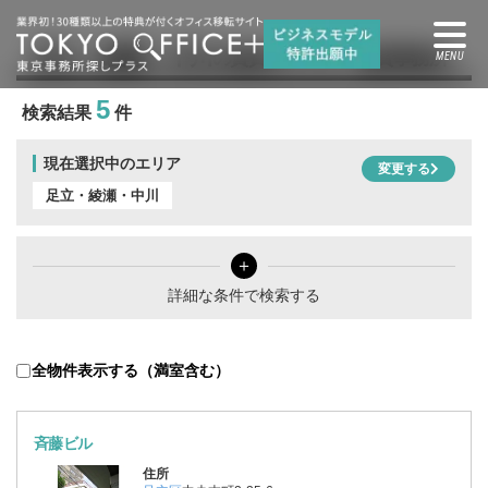
足立・綾瀬・中川
の賃貸オフィス・賃貸事務所
5
検索結果
件
現在選択中のエリア
変更する
足立・綾瀬・中川
＋
詳細な条件で検索する
全物件表示する（満室含む）
斉藤ビル
住所