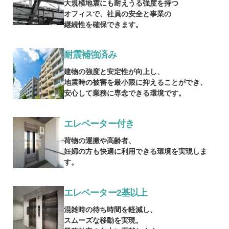
大規模地震にも耐えうる強度を持つ
オフィスで、社員の安全と事業の
継続性を確保できます。
耐震補強済み
建物の強度と安定性が向上し、
地震時の被害を最小限に抑えることができ、
安心して業務に専念できる環境です。
エレベーター付き
荷物の運搬や高齢者、
妊婦の方も快適に利用できる環境を実現しま
す。
エレベーター2基以上
混雑時の待ち時間を軽減し、
スムーズな移動を実現。