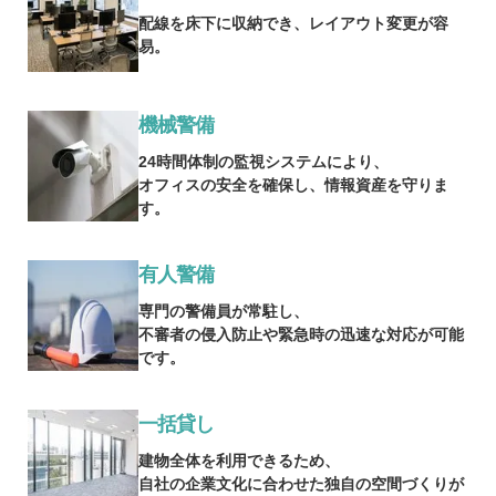
配線を床下に収納でき、レイアウト変更が容
易。
機械警備
24時間体制の監視システムにより、
オフィスの安全を確保し、情報資産を守りま
す。
有人警備
専門の警備員が常駐し、
不審者の侵入防止や緊急時の迅速な対応が可能
です。
一括貸し
建物全体を利用できるため、
自社の企業文化に合わせた独自の空間づくりが