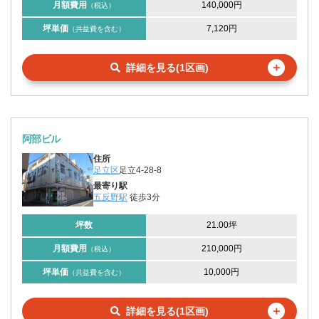
月額費用
140,000円
（税込）
坪単価
7,120円
（共益費を含む）
＋
詳細を見る(1区画)
阿部ビル
住所
足立区
足立4-28-8
最寄り駅
五反野駅
徒歩3分
坪数
21.00坪
月額費用
210,000円
（税込）
坪単価
10,000円
（共益費を含む）
＋
詳細を見る(1区画)