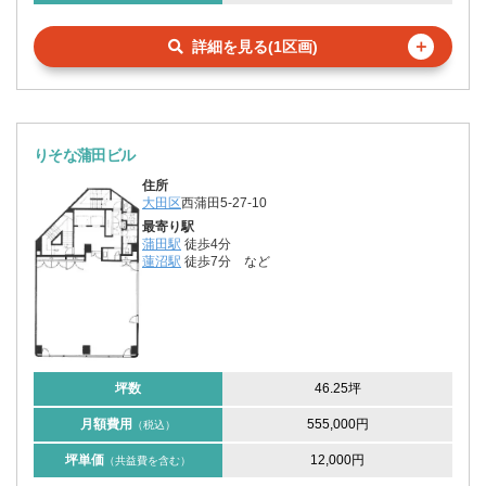
＋
詳細を見る(1区画)
りそな蒲田ビル
住所
大田区
西蒲田5-27-10
最寄り駅
蒲田駅
徒歩4分
蓮沼駅
徒歩7分
など
坪数
46.25坪
月額費用
555,000円
（税込）
坪単価
12,000円
（共益費を含む）