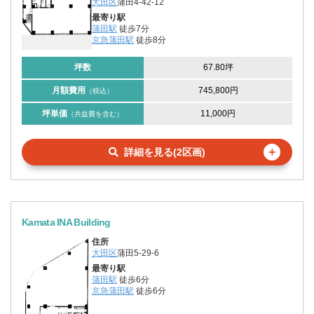
大田区
蒲田4-42-12
最寄り駅
蒲田駅
徒歩7分
京急蒲田駅
徒歩8分
坪数
67.80坪
月額費用
745,800円
（税込）
坪単価
11,000円
（共益費を含む）
＋
詳細を見る(2区画)
Kamata INA Building
住所
大田区
蒲田5-29-6
最寄り駅
蒲田駅
徒歩6分
京急蒲田駅
徒歩6分