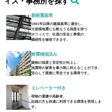
ィス・事務所を探す
新耐震基準
1981年以降の建築基準に適合し、
大規模地震にも耐えうる強度を持つ
オフィスで、社員の安全と事業の
継続性を確保できます。
耐震補強済み
建物の強度と安定性が向上し、
地震時の被害を最小限に抑えることができ、
安心して業務に専念できる環境です。
エレベーター付き
荷物の運搬や高齢者、
妊婦の方も快適に利用できる環境を実現しま
す。