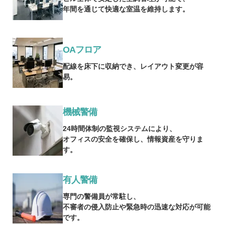
年間を通じて快適な室温を維持します。
OAフロア
配線を床下に収納でき、レイアウト変更が容
易。
機械警備
24時間体制の監視システムにより、
オフィスの安全を確保し、情報資産を守りま
す。
有人警備
専門の警備員が常駐し、
不審者の侵入防止や緊急時の迅速な対応が可能
です。