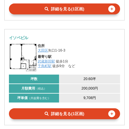
＋
詳細を見る(1区画)
イソベビル
住所
大田区
矢口1-16-3
最寄り駅
武蔵新田駅
徒歩1分
千鳥町駅
徒歩9分
など
坪数
20.60坪
月額費用
200,000円
（税込）
坪単価
9,708円
（共益費を含む）
＋
詳細を見る(1区画)