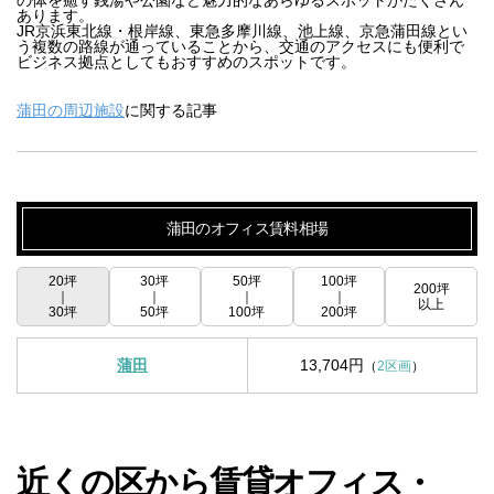
の体を癒す銭湯や公園など魅力的なあらゆるスポットがたくさん
あります。

JR京浜東北線・根岸線、東急多摩川線、池上線、京急蒲田線とい
う複数の路線が通っていることから、交通のアクセスにも便利で
ビジネス拠点としてもおすすめのスポットです。
蒲田の周辺施設
に関する記事
蒲田のオフィス賃料相場
20坪
30坪
50坪
100坪
200坪
｜
｜
｜
｜
以上
30坪
50坪
100坪
200坪
蒲田
13,704円
（
2区画
）
近くの区から賃貸オフィス・