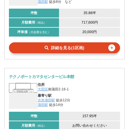
蒲田駅
徒歩8分
など
坪数
35.88坪
月額費用
717,600円
（税込）
坪単価
20,000円
（共益費を含む）
＋
詳細を見る(1区画)
テクノポートカマタセンタービル本館
住所
大田区
南蒲田2-16-1
最寄り駅
京急蒲田駅
徒歩12分
蒲田駅
徒歩14分
坪数
157.95坪
月額費用
お問い合わせください
（税込）