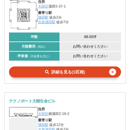
住所
大田区
蒲田5-37-1
最寄り駅
蒲田駅
徒歩2分
京急蒲田駅
徒歩7分
坪数
88.00坪
月額費用
お問い合わせください
（税込）
坪単価
お問い合わせください
（共益費を含む）
＋
詳細を見る(1区画)
テクノポート大樹生命ビル
住所
大田区
南蒲田2-16-2
最寄り駅
蒲田駅
徒歩12分
京急蒲田駅
徒歩7分