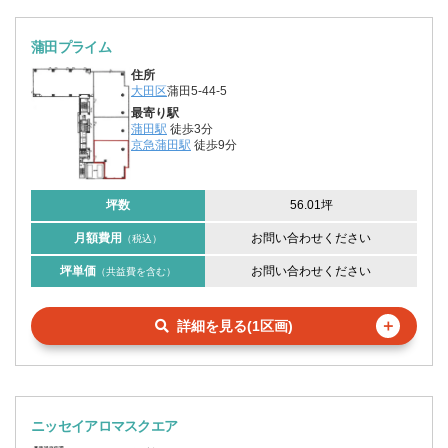
蒲田プライム
住所
大田区
蒲田5-44-5
最寄り駅
蒲田駅
徒歩3分
京急蒲田駅
徒歩9分
坪数
56.01坪
月額費用
お問い合わせください
（税込）
坪単価
お問い合わせください
（共益費を含む）
＋
詳細を見る(1区画)
ニッセイアロマスクエア