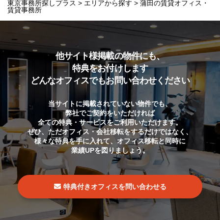
東京事務所探しプラス
>
エリアから探す
>
蒲田の賃貸オフィス・
賃貸事務所
他サイト様掲載の物件にも、
特典をお付けします
どんなオフィスでもお問い合わせください
当サイトに掲載されていない物件でも、
弊社でご契約をいただければ
全ての特典・サービスをご利用いただけます。
ぜひ、ただオフィス・会社移転をするだけではなく、
様々な特典を手に入れて、オフィス移転と同時に
業績UPを図りましょう。
特典付きオフィスを問い合わせる