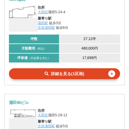
住所
大田区
蒲田5-24-4
最寄り駅
蒲田駅
徒歩3分
京急蒲田駅
徒歩6分
坪数
27.12坪
月額費用
480,000円
（税込）
坪単価
17,699円
（共益費を含む）
＋
詳細を見る(1区画)
蒲田96ビル
住所
大田区
蒲田5-29-12
最寄り駅
京急蒲田駅
徒歩5分