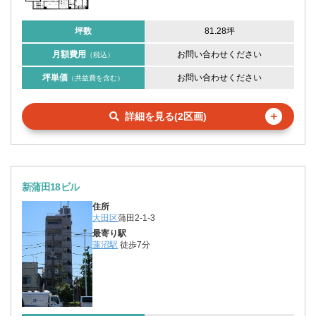
坪数
81.28坪
月額費用
お問い合わせください
（税込）
坪単価
お問い合わせください
（共益費を含む）
＋
詳細を見る(2区画)
新蒲田18ビル
住所
大田区
蒲田2-1-3
最寄り駅
蓮沼駅
徒歩7分