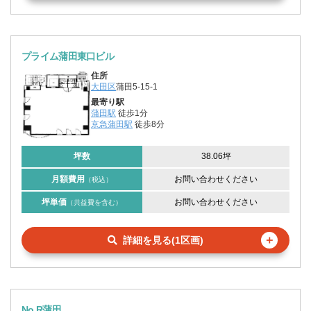
プライム蒲田東口ビル
住所
大田区
蒲田5-15-1
最寄り駅
蒲田駅
徒歩1分
京急蒲田駅
徒歩8分
坪数
38.06坪
月額費用
お問い合わせください
（税込）
坪単価
お問い合わせください
（共益費を含む）
＋
詳細を見る(1区画)
No.R蒲田