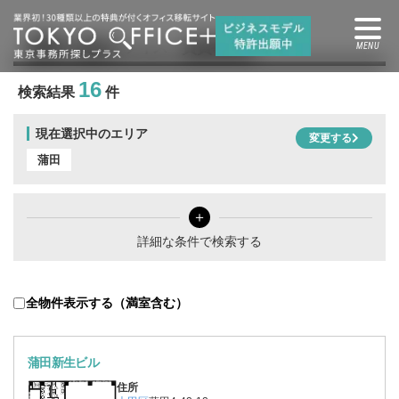
蒲田
の賃貸オフィス・賃貸事務所
16
検索結果
件
現在選択中のエリア
変更する
蒲田
＋
詳細な条件で検索する
全物件表示する（満室含む）
蒲田新生ビル
住所