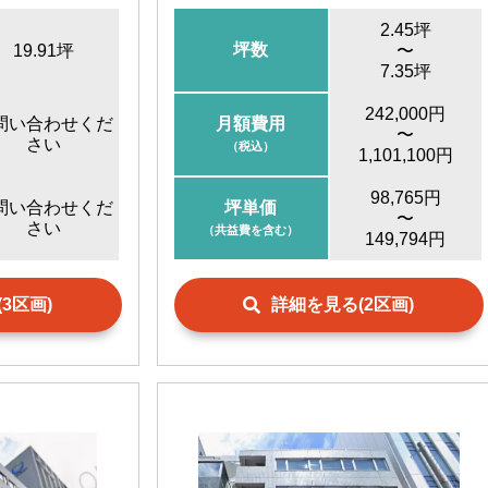
分
東京駅
徒歩10分
4分
八丁堀駅
徒歩10分
2.45坪
坪数
19.91坪
〜
大手町駅
徒歩11分
7.35坪
銀座一丁目駅
徒歩15分
242,000円
問い合わせくだ
月額費用
〜
さい
（税込）
1,101,100円
98,765円
問い合わせくだ
坪単価
〜
さい
（共益費を含む）
149,794円
3区画)
詳細を見る(2区画)