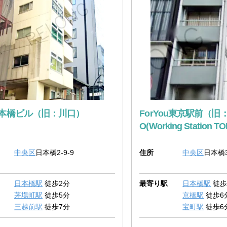
日本橋ビル（旧：川口）
ForYou東京駅前（旧： 
O(Working Station T
中央区
日本橋2-9-9
住所
中央区
日本橋3
日本橋駅
徒歩2分
最寄り駅
日本橋駅
徒歩
茅場町駅
徒歩5分
京橋駅
徒歩6
三越前駅
徒歩7分
宝町駅
徒歩6
大手町駅
徒歩8分
東京駅
徒歩7