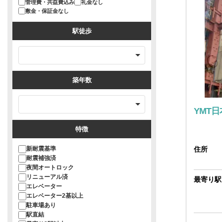
管理費・共益費込み
礼金なし
敷金・保証金なし
駅徒歩
築年数
YMT
特徴
新耐震基準
住所
耐震補強済
夜間オートロック
リニューアル済
最寄り駅
エレベーター
エレベーター2基以上
駐車場あり
駅直結