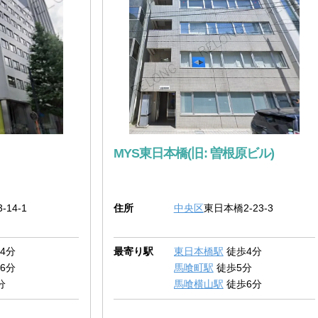
MYS東日本橋(旧: 曽根原ビル)
-14-1
住所
中央区
東日本橋2-23-3
4分
最寄り駅
東日本橋駅
徒歩4分
6分
馬喰町駅
徒歩5分
分
馬喰横山駅
徒歩6分
浅草橋駅
徒歩8分