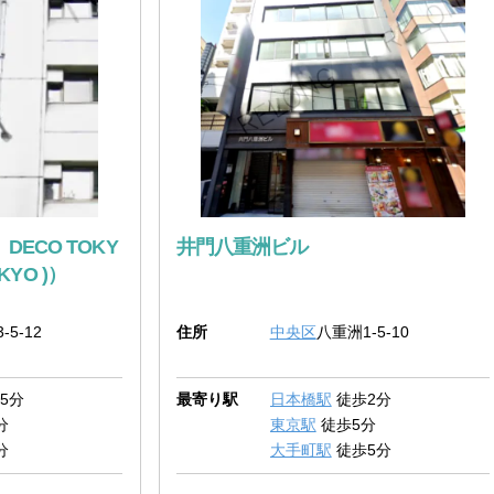
DECO TOKY
井門八重洲ビル
OKYO )）
-5-12
住所
中央区
八重洲1-5-10
5分
最寄り駅
日本橋駅
徒歩2分
分
東京駅
徒歩5分
分
大手町駅
徒歩5分
分
京橋駅
徒歩9分