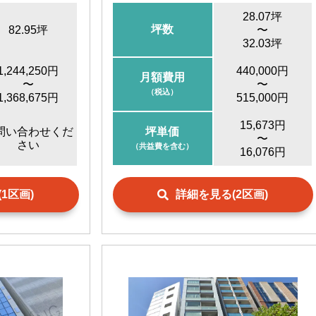
28.07坪
坪数
82.95坪
〜
32.03坪
1,244,250円
440,000円
月額費用
〜
〜
（税込）
1,368,675円
515,000円
15,673円
問い合わせくだ
坪単価
〜
さい
（共益費を含む）
16,076円
1区画)
詳細を見る(2区画)