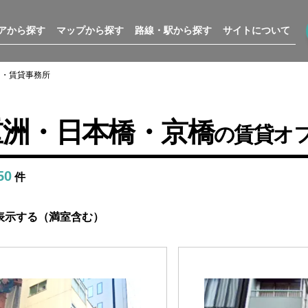
アから探す
マップから探す
路線・駅から探す
サイトについて
ス・賃貸事務所
重洲・日本橋・京橋
の賃貸オ
50
件
表示する（満室含む）