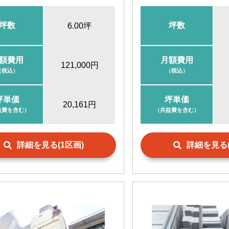
宝町駅
徒歩10分
八丁堀駅
徒歩
東京駅
徒歩10分
茅場町駅
徒歩
坪数
坪数
6.00坪
京橋駅
徒歩11分
銀座一丁目駅
八丁堀駅
徒歩13分
大手町駅
徒歩
額費用
月額費用
121,000円
（税込）
（税込）
坪単価
坪単価
20,161円
益費を含む）
（共益費を含む）
詳細を見る(1区画)
詳細を見る(