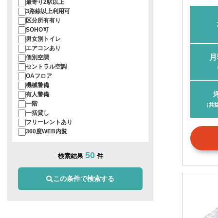
最寄り2駅以上
3路線以上利用可
区分所有有り
SOHO可
男女別トイレ
エアコンあり
月
個別空調
セントラル空調
OAフロア
機械警備
有人警備
一階
（共
一括貸し
フリーレントあり
360度WEB内覧
50
検索結果
件
この条件で検索する