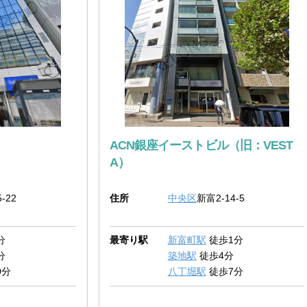
ACN銀座イーストビル（旧：VEST
A）
-22
住所
中央区
新富2-14-5
分
最寄り駅
新富町駅
徒歩1分
分
築地駅
徒歩4分
0分
八丁堀駅
徒歩7分