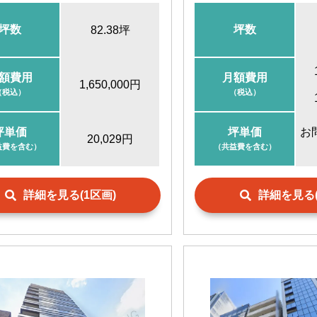
人形町駅
徒歩10分
坪数
坪数
82.38坪
浅草橋駅
徒歩10分
額費用
月額費用
1,650,000円
（税込）
（税込）
坪単価
坪単価
お
20,029円
益費を含む）
（共益費を含む）
詳細を見る(1区画)
詳細を見る(