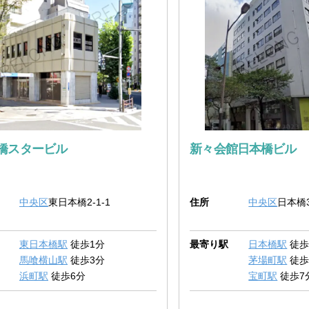
橋スタービル
新々会館日本橋ビル
中央区
東日本橋2-1-1
住所
中央区
日本橋3
東日本橋駅
徒歩1分
最寄り駅
日本橋駅
徒歩
馬喰横山駅
徒歩3分
茅場町駅
徒歩
浜町駅
徒歩6分
宝町駅
徒歩7
馬喰町駅
徒歩7分
小伝馬町駅
徒歩12分