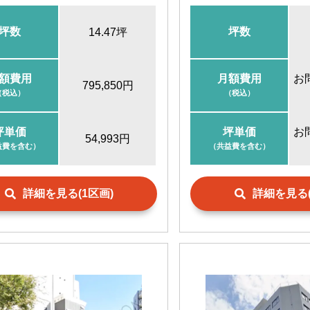
日本橋駅
徒歩10分
宝町駅
徒歩9
八丁堀駅
徒歩10分
東京駅
徒歩1
坪数
坪数
14.47坪
新富町駅
徒歩11分
有楽町駅
徒歩14分
額費用
月額費用
お
795,850円
（税込）
（税込）
坪単価
坪単価
お
54,993円
益費を含む）
（共益費を含む）
詳細を見る(1区画)
詳細を見る(