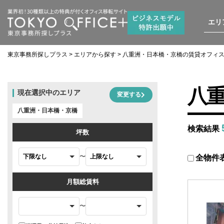
エリ
東京事務所探しプラス
>
エリアから探す
>
八重洲・日本橋・京橋の賃貸オフィ
八
現在選択中のエリア
変更する
八重洲・日本橋・京橋
検索結果
坪数
〜
全物件
月額総賃料
〜