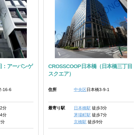
（旧：アーバンゲ
CROSSCOOP日本橋（日本橋三丁目
スクエア）
-16-6
住所
中央区
日本橋3-9-1
2分
最寄り駅
日本橋駅
徒歩3分
4分
茅場町駅
徒歩7分
2分
京橋駅
徒歩9分
10分
三越前駅
徒歩10分