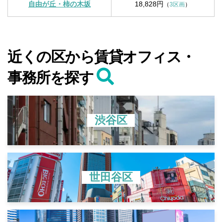
自由が丘・柿の木坂
18,828円
（
3区画
）
近くの区から賃貸オフィス・
事務所を探す
渋谷区
世田谷区