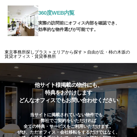
360度WEB内覧
実際の訪問前にオフィス内部を確認でき、
効率的な物件選びが可能です。
東京事務所探しプラス
>
エリアから探す
>
自由が丘・柿の木坂の
賃貸オフィス・賃貸事務所
他サイト様掲載の物件にも、
特典をお付けします
どんなオフィスでもお問い合わせください
当サイトに掲載されていない物件でも、
弊社でご契約をいただければ
全ての特典・サービスをご利用いただけます。
ぜひ、ただオフィス・会社移転をするだけではなく、