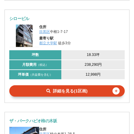
シロービル
住所
目黒区
中根1-7-17
最寄り駅
都立大学駅
徒歩3分
坪数
18.33坪
月額費用
238,290円
（税込）
坪単価
12,998円
（共益費を含む）
＋
詳細を見る(1区画)
ザ・パークハビオ柿の木坂
住所