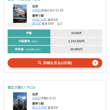
住所
目黒区
自由が丘2-11-16
最寄り駅
自由が丘駅
徒歩2分
奥沢駅
徒歩10分
など
坪数
44.86坪
月額費用
2,243,000円
（税込）
坪単価
49,995円
（共益費を含む）
＋
詳細を見る(1区画)
都立大第3ノアビル
住所
目黒区
中根1-3-12
最寄り駅
都立大学駅
徒歩2分