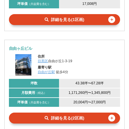
坪単価
17,008円
（共益費を含む）
＋
詳細を見る(1区画)
自由ヶ丘ビル
住所
目黒区
自由が丘1-3-19
最寄り駅
自由が丘駅
徒歩4分
坪数
43.38坪
〜
67.28坪
月額費用
1,171,260円
〜
1,345,800円
（税込）
坪単価
20,004円
〜
27,000円
（共益費を含む）
＋
詳細を見る(2区画)