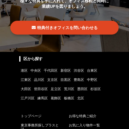
様々な特典を手に入れて、オフィス移転と同時に
業績UPを図りましょう。
特典付きオフィスを問い合わせる
区から探す
港区
中央区
千代田区
新宿区
渋谷区
台東区
江東区
品川区
文京区
目黒区
豊島区
中野区
大田区
世田谷区
足立区
荒川区
墨田区
杉並区
江戸川区
練馬区
葛飾区
板橋区
北区
トップページ
お得な特典ご紹介
東京事務所探しプラスと
お気に入り物件一覧
は