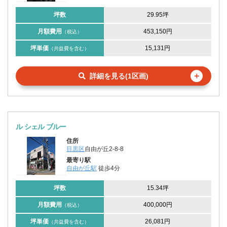
坪数
29.95坪
月額費用
453,150円
（税込）
坪単価
15,131円
（共益費を含む）
＋
詳細を見る(1区画)
ル シェル ブルー
住所
目黒区
自由が丘2-8-8
最寄り駅
自由が丘駅
徒歩4分
坪数
15.34坪
月額費用
400,000円
（税込）
坪単価
26,081円
（共益費を含む）