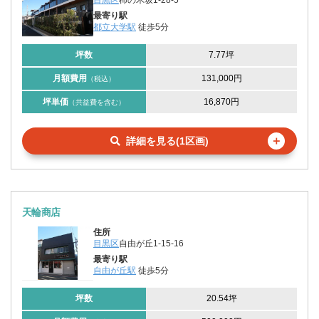
目黒区
柿の木坂1-28-5
最寄り駅
都立大学駅
徒歩5分
坪数
7.77坪
月額費用
131,000円
（税込）
坪単価
16,870円
（共益費を含む）
＋
詳細を見る(1区画)
天輪商店
住所
目黒区
自由が丘1-15-16
最寄り駅
自由が丘駅
徒歩5分
坪数
20.54坪