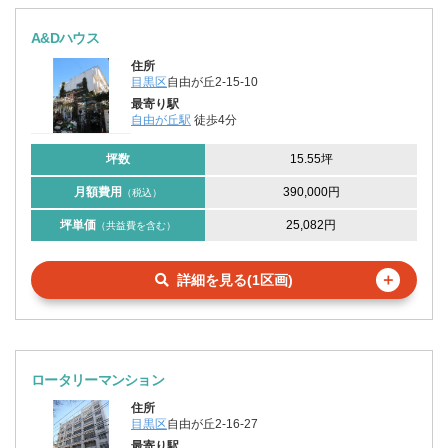
A&Dハウス
住所
目黒区
自由が丘2-15-10
最寄り駅
自由が丘駅
徒歩4分
坪数
15.55坪
月額費用
390,000円
（税込）
坪単価
25,082円
（共益費を含む）
＋
詳細を見る(1区画)
ロータリーマンション
住所
目黒区
自由が丘2-16-27
最寄り駅