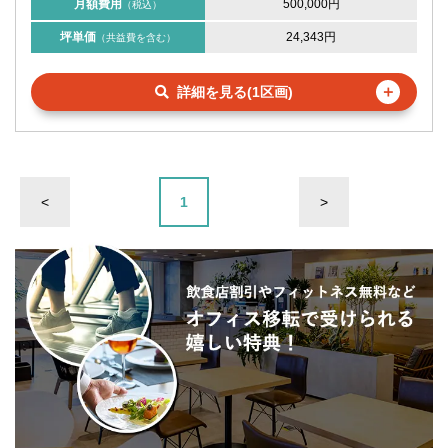
月額費用
500,000円
（税込）
坪単価
24,343円
（共益費を含む）
＋
詳細を見る(1区画)
<
1
>