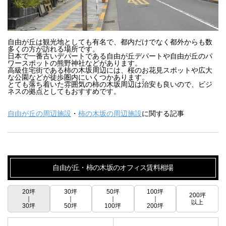
自由が丘は観光地としても有名で、都内だけでなく都外からも数
多くの方が訪れる場所です。

日本で一番古いデパートである自由が丘デパートや自由が丘のパ
ワースポットの熊野神社などがあります。

高級住宅街である柿の木坂周辺には、桜のお花見スポットや広大
な公園などが徒歩圏内にいくつかあります。

とても落ち着いた雰囲気の柿の木坂周辺は治安も良いので、ビジ
ネスの拠点としてもおすすめです。
自由が丘の周辺施設
・
柿の木坂の周辺施設
に関する記事
自由が丘・柿の木坂のオフィス賃料相場
20坪
30坪
50坪
100坪
200坪
｜
｜
｜
｜
以上
30坪
50坪
100坪
200坪