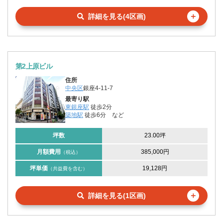
＋
詳細を見る(4区画)
第2上原ビル
住所
中央区
銀座4-11-7
最寄り駅
東銀座駅
徒歩2分
築地駅
徒歩6分
など
坪数
23.00坪
月額費用
385,000円
（税込）
坪単価
19,128円
（共益費を含む）
＋
詳細を見る(1区画)