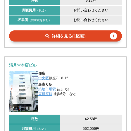
坪数
9.12坪
月額費用
お問い合わせください
（税込）
坪単価
お問い合わせください
（共益費を含む）
＋
詳細を見る(1区画)
清月堂本店ビル
住所
中央区
銀座7-16-15
最寄り駅
築地市場駅
徒歩3分
東銀座駅
徒歩6分
など
坪数
42.58坪
月額費用
562,056円
（税込）