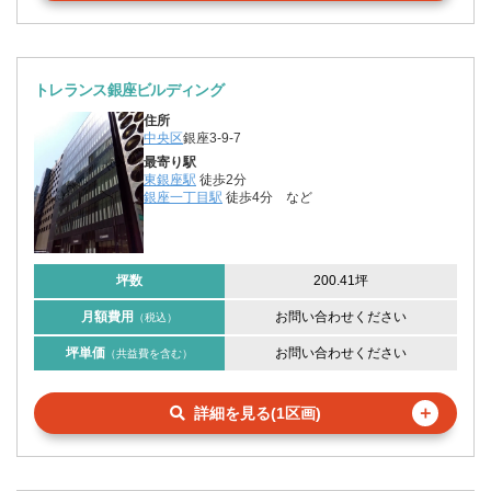
トレランス銀座ビルディング
住所
中央区
銀座3-9-7
最寄り駅
東銀座駅
徒歩2分
銀座一丁目駅
徒歩4分
など
坪数
200.41坪
月額費用
お問い合わせください
（税込）
坪単価
お問い合わせください
（共益費を含む）
＋
詳細を見る(1区画)