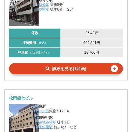
新橋駅
徒歩5分
汐留駅
徒歩6分
など
坪数
35.43坪
月額費用
662,541円
（税込）
坪単価
18,700円
（共益費を含む）
＋
詳細を見る(1区画)
松岡銀七ビル
住所
中央区
銀座7-17-14
最寄り駅
築地市場駅
徒歩3分
東銀座駅
徒歩4分
など