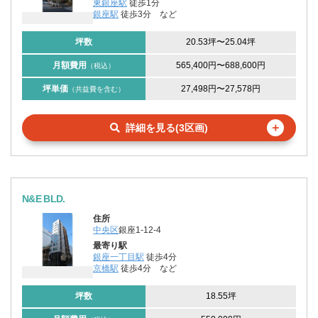
東銀座駅
徒歩1分
銀座駅
徒歩3分
など
坪数
20.53坪
〜
25.04坪
月額費用
565,400円
〜
688,600円
（税込）
坪単価
27,498円
〜
27,578円
（共益費を含む）
＋
詳細を見る(3区画)
N&E BLD.
住所
中央区
銀座1-12-4
最寄り駅
銀座一丁目駅
徒歩4分
京橋駅
徒歩4分
など
坪数
18.55坪