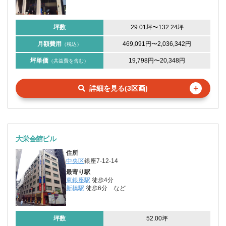
坪数
29.01坪
〜
132.24坪
月額費用
469,091円
〜
2,036,342円
（税込）
坪単価
19,798円
〜
20,348円
（共益費を含む）
＋
詳細を見る(3区画)
大栄会館ビル
住所
中央区
銀座7-12-14
最寄り駅
東銀座駅
徒歩4分
新橋駅
徒歩6分
など
坪数
52.00坪