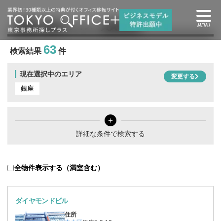
銀座
の賃貸オフィス・賃貸事務所
63
検索結果
件
現在選択中のエリア
変更する
銀座
＋
詳細な条件で検索する
全物件表示する（満室含む）
ダイヤモンドビル
住所