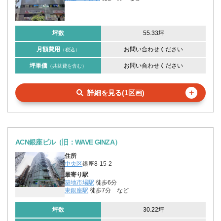
坪数
55.33坪
月額費用
お問い合わせください
（税込）
坪単価
お問い合わせください
（共益費を含む）
＋
詳細を見る(1区画)
ACN銀座ビル（旧：WAVE GINZA）
住所
中央区
銀座8‑15‑2
最寄り駅
築地市場駅
徒歩6分
東銀座駅
徒歩7分
など
坪数
30.22坪