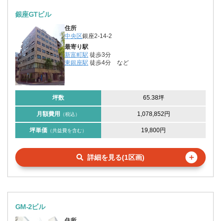
銀座GTビル
住所
中央区
銀座2-14-2
最寄り駅
新富町駅
徒歩3分
東銀座駅
徒歩4分
など
坪数
65.38坪
月額費用
1,078,852円
（税込）
坪単価
19,800円
（共益費を含む）
＋
詳細を見る(1区画)
GM-2ビル
住所