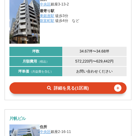
中央区
銀座3-13-2
最寄り駅
東銀座駅
徒歩3分
新富町駅
徒歩4分
など
坪数
34.67坪
〜
34.68坪
月額費用
572,220円
〜
629,442円
（税込）
坪単価
お問い合わせください
（共益費を含む）
＋
詳細を見る(1区画)
片帆ビル
住所
中央区
銀座2-16-11