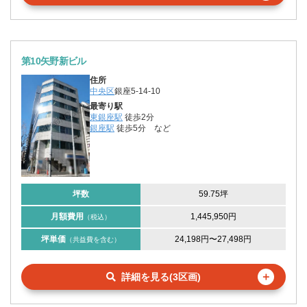
第10矢野新ビル
住所
中央区
銀座5-14-10
最寄り駅
東銀座駅
徒歩2分
銀座駅
徒歩5分
など
坪数
59.75坪
月額費用
1,445,950円
（税込）
坪単価
24,198円
〜
27,498円
（共益費を含む）
＋
詳細を見る(3区画)