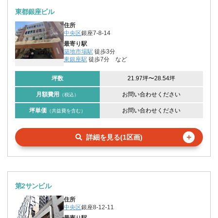
東都銀座ビル
住所
中央区
銀座7-8-14
最寄り駅
築地市場駅
徒歩3分
東銀座駅
徒歩7分
など
坪数
21.97坪
〜
28.54坪
月額費用
お問い合わせください
（税込）
坪単価
お問い合わせください
（共益費を含む）
＋
詳細を見る(1区画)
第2サンビル
住所
中央区
銀座8-12-11
最寄り駅