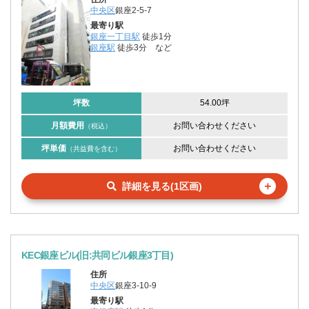
中央区
銀座2-5-7
最寄り駅
銀座一丁目駅
徒歩1分
銀座駅
徒歩3分
など
坪数
54.00坪
月額費用
お問い合わせください
（税込）
坪単価
お問い合わせください
（共益費を含む）
＋
詳細を見る(1区画)
KEC銀座ビル(旧:共同ビル銀座3丁目)
住所
中央区
銀座3-10-9
最寄り駅