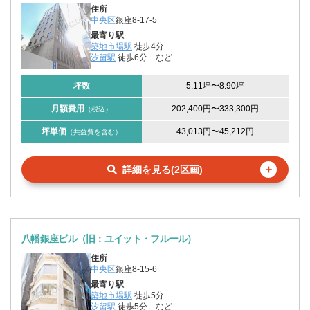
住所
中央区
銀座8-17-5
最寄り駅
築地市場駅
徒歩4分
汐留駅
徒歩6分
など
坪数
5.11坪
〜
8.90坪
月額費用
202,400円
〜
333,300円
（税込）
坪単価
43,013円
〜
45,212円
（共益費を含む）
＋
詳細を見る(2区画)
八幡銀座ビル（旧：ユイット・フルール）
住所
中央区
銀座8-15-6
最寄り駅
築地市場駅
徒歩5分
汐留駅
徒歩5分
など