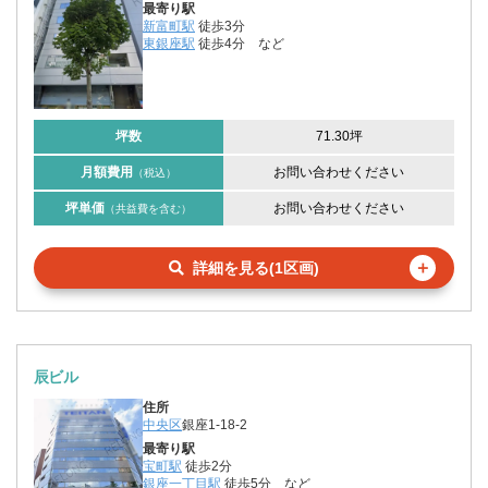
最寄り駅
新富町駅
徒歩3分
東銀座駅
徒歩4分
など
坪数
71.30坪
月額費用
お問い合わせください
（税込）
坪単価
お問い合わせください
（共益費を含む）
＋
詳細を見る(1区画)
辰ビル
住所
中央区
銀座1-18-2
最寄り駅
宝町駅
徒歩2分
銀座一丁目駅
徒歩5分
など