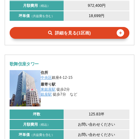
月額費用
972,400円
（税込）
坪単価
18,699円
（共益費を含む）
＋
詳細を見る(1区画)
歌舞伎座タワー
住所
中央区
銀座4-12-15
最寄り駅
東銀座駅
徒歩2分
銀座駅
徒歩7分
など
坪数
125.83坪
月額費用
お問い合わせください
（税込）
坪単価
お問い合わせください
（共益費を含む）