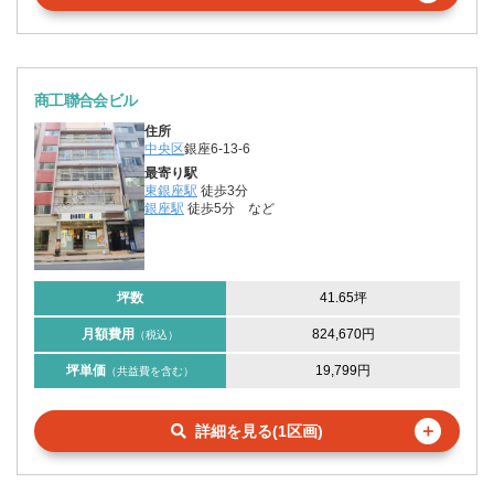
商工聯合会ビル
住所
中央区
銀座6-13-6
最寄り駅
東銀座駅
徒歩3分
銀座駅
徒歩5分
など
坪数
41.65坪
月額費用
824,670円
（税込）
坪単価
19,799円
（共益費を含む）
＋
詳細を見る(1区画)