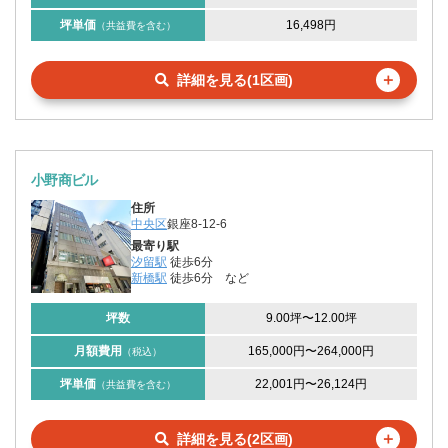
坪単価
16,498円
（共益費を含む）
＋
詳細を見る(1区画)
小野商ビル
住所
中央区
銀座8-12-6
最寄り駅
汐留駅
徒歩6分
新橋駅
徒歩6分
など
坪数
9.00坪
〜
12.00坪
月額費用
165,000円
〜
264,000円
（税込）
坪単価
22,001円
〜
26,124円
（共益費を含む）
＋
詳細を見る(2区画)