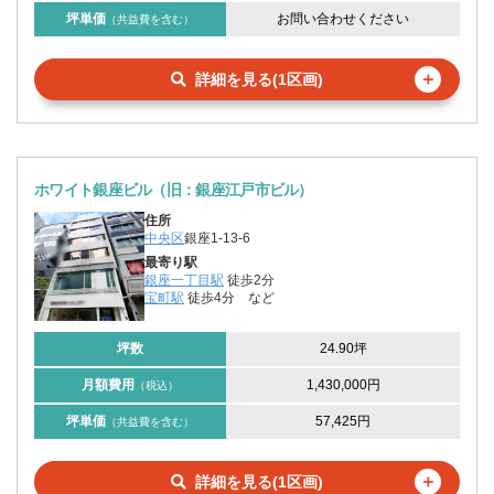
坪単価
お問い合わせください
（共益費を含む）
＋
詳細を見る(1区画)
ホワイト銀座ビル（旧：銀座江戸市ビル）
住所
中央区
銀座1-13-6
最寄り駅
銀座一丁目駅
徒歩2分
宝町駅
徒歩4分
など
坪数
24.90坪
月額費用
1,430,000円
（税込）
坪単価
57,425円
（共益費を含む）
＋
詳細を見る(1区画)