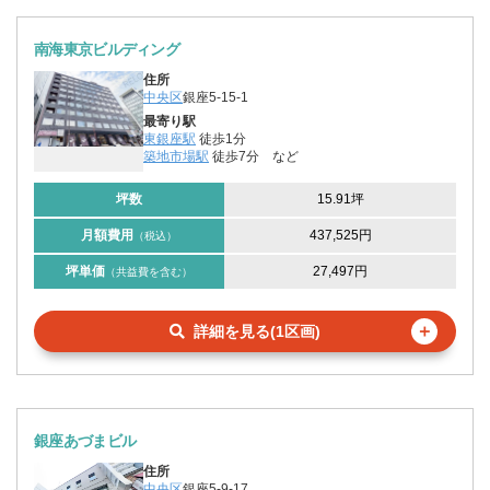
南海東京ビルディング
住所
中央区
銀座5-15-1
最寄り駅
東銀座駅
徒歩1分
築地市場駅
徒歩7分
など
坪数
15.91坪
月額費用
437,525円
（税込）
坪単価
27,497円
（共益費を含む）
＋
詳細を見る(1区画)
銀座あづまビル
住所
中央区
銀座5-9-17