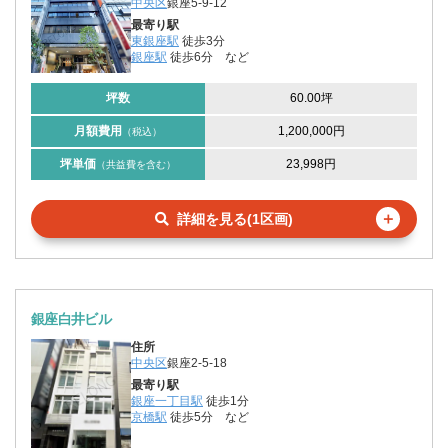
中央区
銀座5-9-12
最寄り駅
東銀座駅
徒歩3分
銀座駅
徒歩6分
など
坪数
60.00坪
月額費用
1,200,000円
（税込）
坪単価
23,998円
（共益費を含む）
＋
詳細を見る(1区画)
銀座白井ビル
住所
中央区
銀座2-5-18
最寄り駅
銀座一丁目駅
徒歩1分
京橋駅
徒歩5分
など