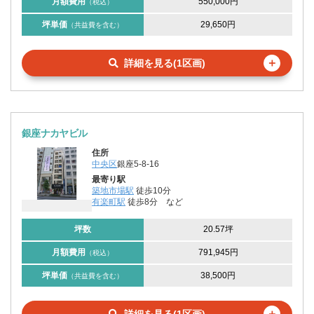
月額費用
550,000円
（税込）
坪単価
29,650円
（共益費を含む）
＋
詳細を見る(1区画)
銀座ナカヤビル
住所
中央区
銀座5-8-16
最寄り駅
築地市場駅
徒歩10分
有楽町駅
徒歩8分
など
坪数
20.57坪
月額費用
791,945円
（税込）
坪単価
38,500円
（共益費を含む）
＋
詳細を見る(1区画)