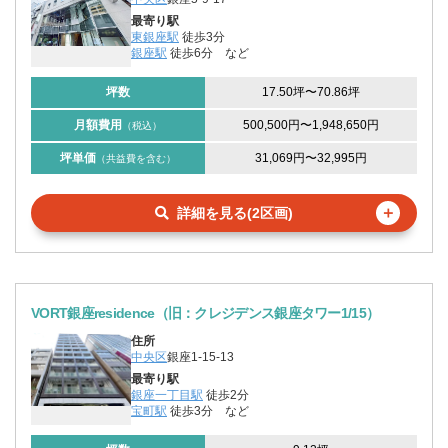
最寄り駅
東銀座駅
徒歩3分
銀座駅
徒歩6分
など
坪数
17.50坪
〜
70.86坪
月額費用
500,500円
〜
1,948,650円
（税込）
坪単価
31,069円
〜
32,995円
（共益費を含む）
＋
詳細を見る(2区画)
VORT銀座residence（旧：クレジデンス銀座タワー1/15）
住所
中央区
銀座1-15-13
最寄り駅
銀座一丁目駅
徒歩2分
宝町駅
徒歩3分
など