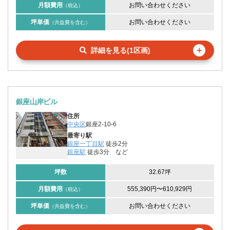
月額費用
お問い合わせください
（税込）
坪単価
お問い合わせください
（共益費を含む）
＋
詳細を見る(1区画)
銀座山岸ビル
住所
中央区
銀座2-10-6
最寄り駅
銀座一丁目駅
徒歩2分
銀座駅
徒歩3分
など
坪数
32.67坪
月額費用
555,390円
〜
610,929円
（税込）
坪単価
お問い合わせください
（共益費を含む）