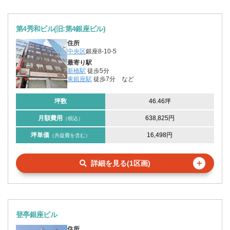
第4秀和ビル(旧:第4銀座ビル)
住所
中央区
銀座8-10-5
最寄り駅
新橋駅
徒歩5分
東銀座駅
徒歩7分
など
坪数
46.46坪
月額費用
638,825円
（税込）
坪単価
16,498円
（共益費を含む）
＋
詳細を見る(1区画)
登亭銀座ビル
住所