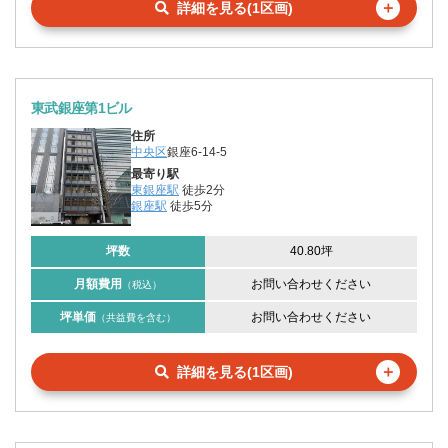
＋
詳細を見る(1区画)
東武銀座第1ビル
住所
中央区
銀座6-14-5
最寄り駅
東銀座駅
徒歩2分
銀座駅
徒歩5分
坪数
40.80坪
月額費用
お問い合わせください
（税込）
坪単価
お問い合わせください
（共益費を含む）
＋
詳細を見る(1区画)