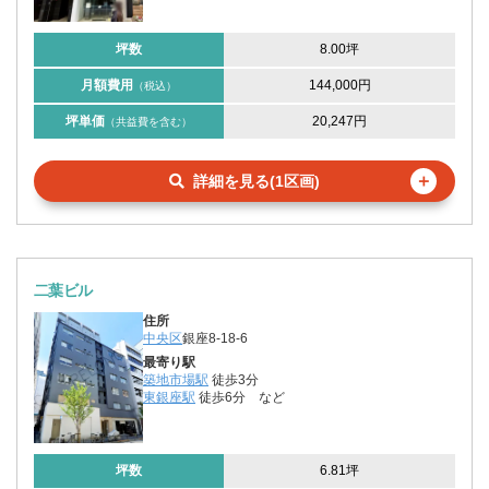
坪数
8.00坪
月額費用
144,000円
（税込）
坪単価
20,247円
（共益費を含む）
＋
詳細を見る(1区画)
二葉ビル
住所
中央区
銀座8-18-6
最寄り駅
築地市場駅
徒歩3分
東銀座駅
徒歩6分
など
坪数
6.81坪