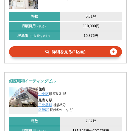
坪数
5.81坪
月額費用
110,000円
（税込）
坪単価
19,876円
（共益費を含む）
＋
詳細を見る(1区画)
銀座昭和イーティングビル
住所
中央区
銀座6-3-15
最寄り駅
日比谷駅
徒歩5分
銀座駅
徒歩8分
など
坪数
7.87坪
月額費用
181,797円
〜
207,768円
（税込）