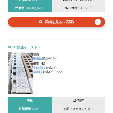
坪単価
26,869円
〜
30,170円
（共益費を含む）
＋
詳細を見る(2区画)
VORT銀座イーストⅢ
住所
中央区
銀座4-14-8
最寄り駅
東銀座駅
徒歩2分
築地駅
徒歩6分
など
坪数
19.78坪
月額費用
お問い合わせください
（税込）