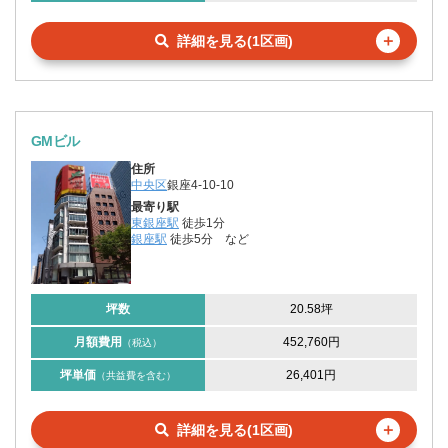
＋
詳細を見る(1区画)
GMビル
住所
中央区
銀座4-10-10
最寄り駅
東銀座駅
徒歩1分
銀座駅
徒歩5分
など
坪数
20.58坪
月額費用
452,760円
（税込）
坪単価
26,401円
（共益費を含む）
＋
詳細を見る(1区画)