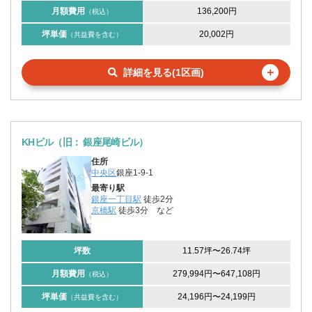
月額費用
136,200円
（税込）
坪単価
20,002円
（共益費を含む）
＋
詳細を見る(1区画)
KHビル（旧： 銀座尾崎ビル）
住所
中央区
銀座1-9-1
最寄り駅
銀座一丁目駅
徒歩2分
京橋駅
徒歩3分
など
坪数
11.57坪
〜
26.74坪
月額費用
279,994円
〜
647,108円
（税込）
坪単価
24,196円
〜
24,199円
（共益費を含む）