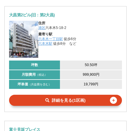
大昌第2ビル(旧：第2大昌)
住所
港区
六本木5-18-2
最寄り駅
六本木一丁目駅
徒歩6分
六本木駅
徒歩8分
など
坪数
50.50坪
月額費用
999,900円
（税込）
坪単価
19,799円
（共益費を含む）
＋
詳細を見る(1区画)
富士見坂プレイス