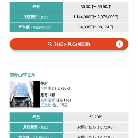
坪数
30.30坪
〜
59.90坪
月額費用
1,144,000円
〜
2,079,000円
（税込）
坪単価
34,338円
〜
38,124円
（共益費を含む）
＋
詳細を見る(4区画)
南青山STビル
住所
港区
南青山7-10-3
最寄り駅
表参道駅
徒歩14分
広尾駅
徒歩15分
坪数
50.20坪
月額費用
お問い合わせください
（税込）
坪単価
お問い合わせください
（共益費を含む）