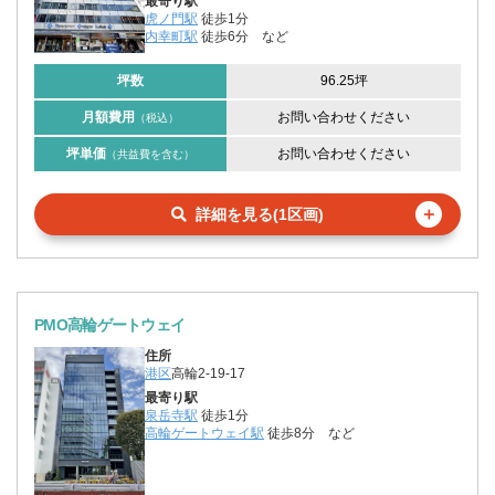
最寄り駅
虎ノ門駅
徒歩1分
内幸町駅
徒歩6分
など
坪数
96.25坪
月額費用
お問い合わせください
（税込）
坪単価
お問い合わせください
（共益費を含む）
＋
詳細を見る(1区画)
PMO高輪ゲートウェイ
住所
港区
高輪2-19-17
最寄り駅
泉岳寺駅
徒歩1分
高輪ゲートウェイ駅
徒歩8分
など