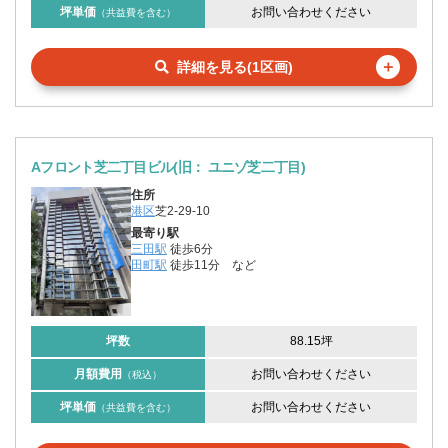
坪単価
お問い合わせください
（共益費を含む）
＋
詳細を見る(1区画)
Aフロント芝二丁目ビル(旧： ユニゾ芝二丁目)
住所
港区
芝2-29-10
最寄り駅
三田駅
徒歩6分
田町駅
徒歩11分
など
坪数
88.15坪
月額費用
お問い合わせください
（税込）
坪単価
お問い合わせください
（共益費を含む）