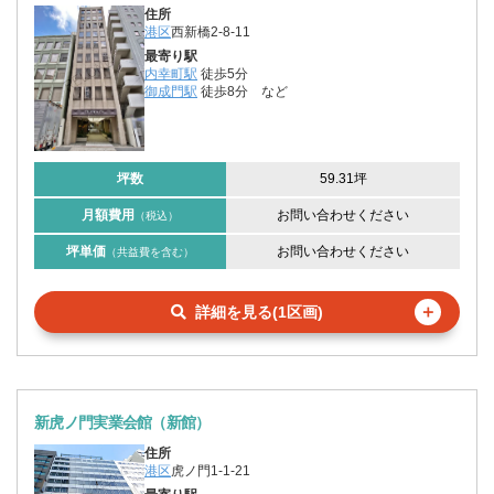
住所
港区
西新橋2-8-11
最寄り駅
内幸町駅
徒歩5分
御成門駅
徒歩8分
など
坪数
59.31坪
月額費用
お問い合わせください
（税込）
坪単価
お問い合わせください
（共益費を含む）
＋
詳細を見る(1区画)
新虎ノ門実業会館（新館）
住所
港区
虎ノ門1-1-21