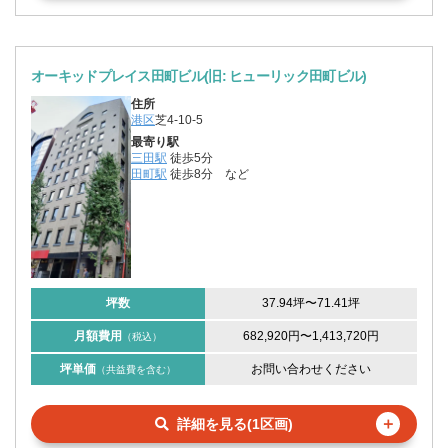
オーキッドプレイス田町ビル(旧: ヒューリック田町ビル)
住所
港区
芝4-10-5
最寄り駅
三田駅
徒歩5分
田町駅
徒歩8分
など
坪数
37.94坪
〜
71.41坪
月額費用
682,920円
〜
1,413,720円
（税込）
坪単価
お問い合わせください
（共益費を含む）
＋
詳細を見る(1区画)