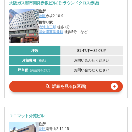
大阪ガス都市開発赤坂ビル(旧:ラウンドクロス赤坂)
住所
港区
赤坂2-10-9
最寄り駅
溜池山王駅
徒歩1分
国会議事堂前駅
徒歩5分
など
坪数
81.47坪
〜
82.07坪
月額費用
お問い合わせください
（税込）
坪単価
お問い合わせください
（共益費を含む）
＋
詳細を見る(2区画)
ユニマット外苑ビル
住所
港区
南青山2-12-15