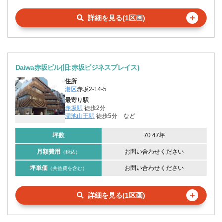
＋
詳細を見る(1区画)
Daiwa赤坂ビル(旧:赤坂ビジネスプレイス)
住所
港区
赤坂2-14-5
最寄り駅
赤坂駅
徒歩2分
溜池山王駅
徒歩5分
など
坪数
70.47坪
月額費用
お問い合わせください
（税込）
坪単価
お問い合わせください
（共益費を含む）
＋
詳細を見る(1区画)