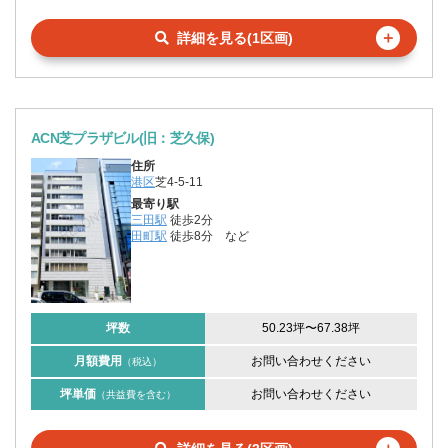
＋
詳細を見る(1区画)
ACN芝プラザビル(旧：芝久保)
住所
港区
芝4-5-11
最寄り駅
三田駅
徒歩2分
田町駅
徒歩8分
など
坪数
50.23坪
〜
67.38坪
月額費用
お問い合わせください
（税込）
坪単価
お問い合わせください
（共益費を含む）