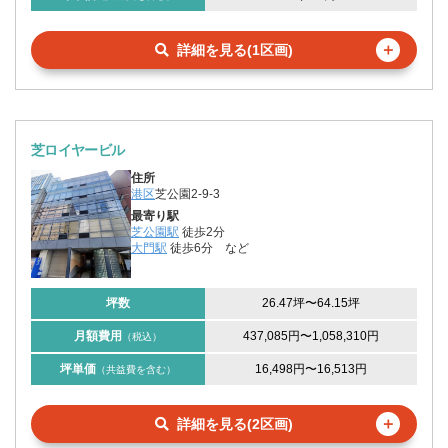
＋
詳細を見る(1区画)
芝ロイヤービル
住所
港区
芝公園2-9-3
最寄り駅
芝公園駅
徒歩2分
大門駅
徒歩6分
など
坪数
26.47坪
〜
64.15坪
月額費用
437,085円
〜
1,058,310円
（税込）
坪単価
16,498円
〜
16,513円
（共益費を含む）
＋
詳細を見る(2区画)