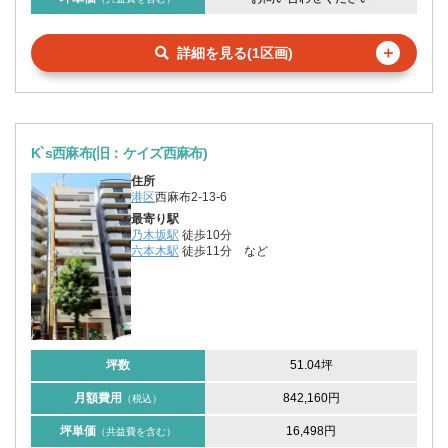
＋
詳細を見る(1区画)
K`s西麻布(旧：ケイズ西麻布)
住所
港区
西麻布2-13-6
最寄り駅
乃木坂駅
徒歩10分
六本木駅
徒歩11分
など
坪数
51.04坪
月額費用
842,160円
（税込）
坪単価
16,498円
（共益費を含む）