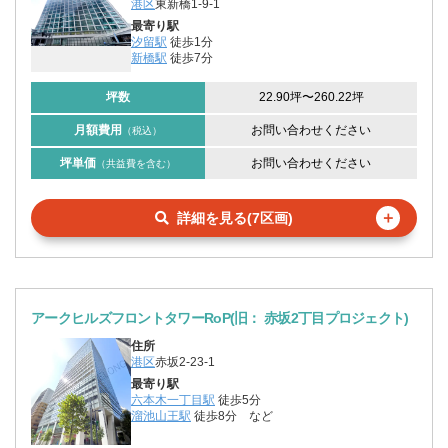
港区
東新橋1-9-1
最寄り駅
汐留駅
徒歩1分
新橋駅
徒歩7分
坪数
22.90坪
〜
260.22坪
月額費用
お問い合わせください
（税込）
坪単価
お問い合わせください
（共益費を含む）
＋
詳細を見る(7区画)
アークヒルズフロントタワーRoP(旧： 赤坂2丁目プロジェクト)
住所
港区
赤坂2-23-1
最寄り駅
六本木一丁目駅
徒歩5分
溜池山王駅
徒歩8分
など