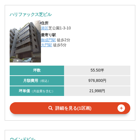
ハリファックス芝ビル
住所
港区
芝公園1-3-10
最寄り駅
御成門駅
徒歩2分
大門駅
徒歩5分
坪数
55.50坪
月額費用
976,800円
（税込）
坪単価
21,998円
（共益費を含む）
＋
詳細を見る(1区画)
ウインドビル