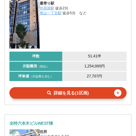
最寄り駅
外苑前駅
徒歩2分
青山一丁目駅
徒歩5分
など
坪数
51.41坪
月額費用
1,254,000円
（税込）
坪単価
27,707円
（共益費を含む）
＋
詳細を見る(1区画)
全特六本木ビルWEST棟
住所