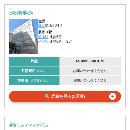
2東洋海事ビル
住所
港区
新橋4-24-8
最寄り駅
新橋駅
徒歩5分
汐留駅
徒歩6分
など
坪数
65.00坪
〜
98.01坪
月額費用
お問い合わせください
（税込）
坪単価
お問い合わせください
（共益費を含む）
＋
詳細を見る(5区画)
長友ランディックビル