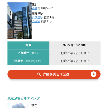
住所
港区
南青山5-9-2
最寄り駅
表参道駅
徒歩1分
渋谷駅
徒歩15分
坪数
92.22坪
〜
92.70坪
月額費用
お問い合わせください
（税込）
坪単価
お問い合わせください
（共益費を含む）
＋
詳細を見る(2区画)
東京汐留ビルディング
住所