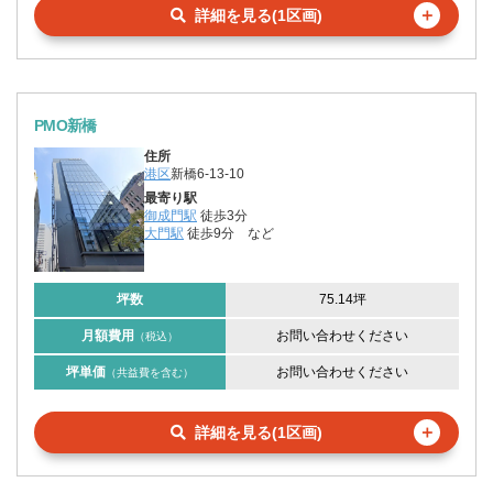
＋
詳細を見る(1区画)
PMO新橋
住所
港区
新橋6-13-10
最寄り駅
御成門駅
徒歩3分
大門駅
徒歩9分
など
坪数
75.14坪
月額費用
お問い合わせください
（税込）
坪単価
お問い合わせください
（共益費を含む）
＋
詳細を見る(1区画)