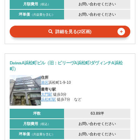
月額費用
お問い合わせください
（税込）
坪単価
お問い合わせください
（共益費を含む）
＋
詳細を見る(2区画)
DaiwaA浜松町ビル（旧：ビリーヴA浜松町/ダヴィンチA浜松
町）
住所
港区
浜松町1-9-10
最寄り駅
大門駅
徒歩3分
浜松町駅
徒歩7分
など
坪数
63.89坪
月額費用
お問い合わせください
（税込）
坪単価
お問い合わせください
（共益費を含む）