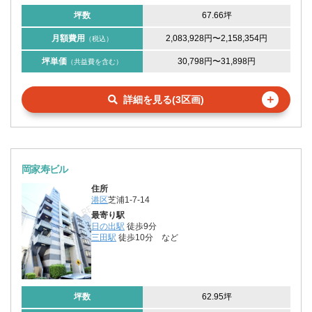
坪数
67.66坪
月額費用
2,083,928円
〜
2,158,354円
（税込）
坪単価
30,798円
〜
31,898円
（共益費を含む）
＋
詳細を見る(3区画)
岡家寿ビル
住所
港区
芝浦1-7-14
最寄り駅
日の出駅
徒歩9分
三田駅
徒歩10分
など
坪数
62.95坪