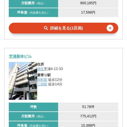
月額費用
900,185円
（税込）
坪単価
17,599円
（共益費を含む）
＋
詳細を見る(1区画)
芝浦新本ビル
住所
港区
芝浦4-12-33
最寄り駅
田町駅
徒歩12分
三田駅
徒歩14分
坪数
51.78坪
月額費用
775,412円
（税込）
坪単価
15,399円
（共益費を含む）