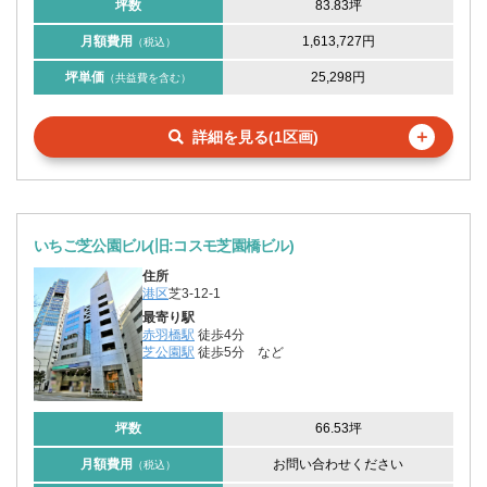
坪数
83.83坪
月額費用
1,613,727円
（税込）
坪単価
25,298円
（共益費を含む）
＋
詳細を見る(1区画)
いちご芝公園ビル(旧:コスモ芝園橋ビル)
住所
港区
芝3-12-1
最寄り駅
赤羽橋駅
徒歩4分
芝公園駅
徒歩5分
など
坪数
66.53坪
月額費用
お問い合わせください
（税込）