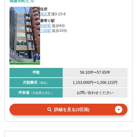
島倉田町ビル
住所
港区
芝浦3-15-6
最寄り駅
田町駅
徒歩8分
三田駅
徒歩10分
坪数
56.10坪
〜
57.65坪
月額費用
1,153,000円
〜
1,206,122円
（税込）
坪単価
お問い合わせください
（共益費を含む）
＋
詳細を見る(3区画)