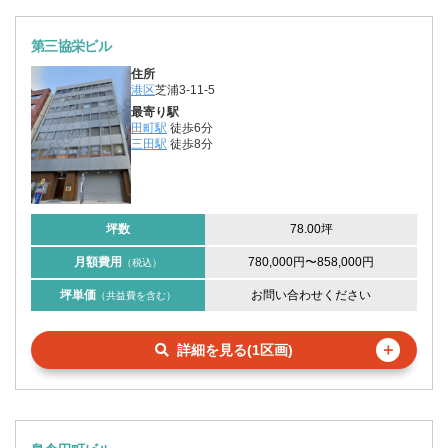
第三協栄ビル
住所
港区
芝浦3-11-5
最寄り駅
田町駅
徒歩6分
三田駅
徒歩8分
坪数
78.00坪
月額費用
780,000円
〜
858,000円
（税込）
坪単価
お問い合わせください
（共益費を含む）
＋
詳細を見る(1区画)