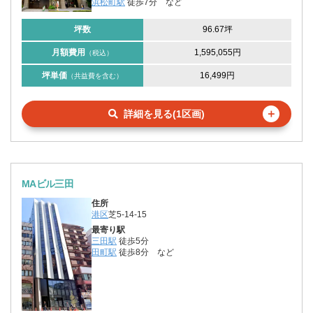
浜松町駅
徒歩7分
など
坪数
96.67坪
月額費用
1,595,055円
（税込）
坪単価
16,499円
（共益費を含む）
＋
詳細を見る(1区画)
MAビル三田
住所
港区
芝5-14-15
最寄り駅
三田駅
徒歩5分
田町駅
徒歩8分
など