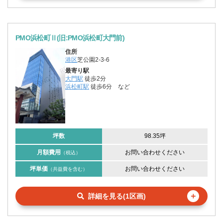
PMO浜松町Ⅱ(旧:PMO浜松町大門前)
住所
港区
芝公園2-3-6
最寄り駅
大門駅
徒歩2分
浜松町駅
徒歩6分
など
坪数
98.35坪
月額費用
お問い合わせください
（税込）
坪単価
お問い合わせください
（共益費を含む）
＋
詳細を見る(1区画)