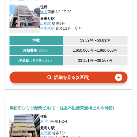
住所
港区
西麻布3-17-29
最寄り駅
広尾駅
徒歩9分
六本木駅
徒歩13分
など
坪数
59.59坪
〜
59.89坪
月額費用
1,650,000円
〜
1,980,000円
（税込）
坪単価
33,151円
〜
38,567円
（共益費を含む）
＋
詳細を見る(2区画)
浜松町シミヅ産業ビル(旧：住友不動産東新橋ビル６号館)
住所
港区
浜松町1-2-4
最寄り駅
大門駅
徒歩7分