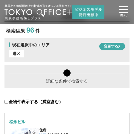
港区
の賃貸オフィス・賃貸事務所
96
検索結果
件
現在選択中のエリア
変更する
港区
＋
詳細な条件で検索する
全物件表示する（満室含む）
松永ビル
住所