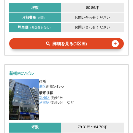
坪数
80.86坪
月額費用
お問い合わせください
（税込）
坪単価
お問い合わせください
（共益費を含む）
＋
詳細を見る(1区画)
新橋MCVビル
住所
港区
新橋5-13-5
最寄り駅
新橋駅
徒歩4分
汐留駅
徒歩5分
など
坪数
79.31坪
〜
84.70坪