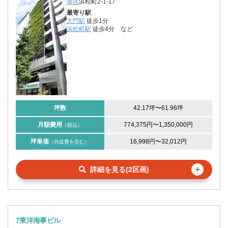
港区
浜松町2-1-17
最寄り駅
大門駅
徒歩1分
浜松町駅
徒歩4分
など
坪数
42.17坪
〜
61.96坪
月額費用
774,375円
〜
1,350,000円
（税込）
坪単価
16,998円
〜
32,012円
（共益費を含む）
＋
詳細を見る(2区画)
7東洋海事ビル