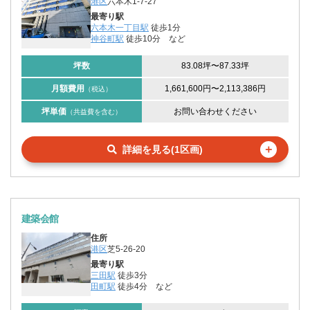
港区
六本木1-7-27
最寄り駅
六本木一丁目駅
徒歩1分
神谷町駅
徒歩10分
など
坪数
83.08坪
〜
87.33坪
月額費用
1,661,600円
〜
2,113,386円
（税込）
坪単価
お問い合わせください
（共益費を含む）
＋
詳細を見る(1区画)
建築会館
住所
港区
芝5-26-20
最寄り駅
三田駅
徒歩3分
田町駅
徒歩4分
など