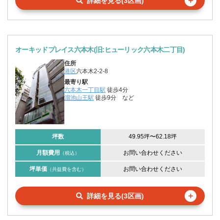
＋
詳細を見る(3区画)
オーキッドプレイス六本木(旧:ヒューリック六本木二丁目)
住所
港区
六本木2-2-8
最寄り駅
六本木一丁目駅
徒歩4分
溜池山王駅
徒歩9分
など
坪数
49.95坪
〜
62.18坪
月額費用
お問い合わせください
（税込）
坪単価
お問い合わせください
（共益費を含む）
＋
詳細を見る(3区画)