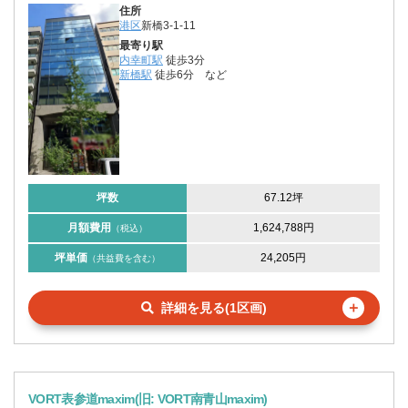
住所
港区
新橋3-1-11
最寄り駅
内幸町駅
徒歩3分
新橋駅
徒歩6分
など
坪数
67.12坪
月額費用
1,624,788円
（税込）
坪単価
24,205円
（共益費を含む）
＋
詳細を見る(1区画)
VORT表参道maxim(旧: VORT南青山maxim)