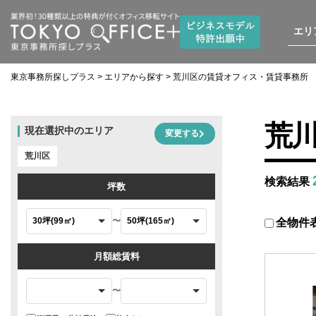
エリ
東京事務所探しプラス
>
エリアから探す
>
荒川区の賃貸オフィス・賃貸事務所
荒
現在選択中のエリア
変更する
荒川区
検索結果
坪数
〜
全物件
月額総賃料
〜