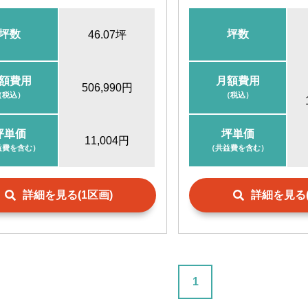
坪数
坪数
46.07坪
額費用
月額費用
506,990円
（税込）
（税込）
坪単価
坪単価
11,004円
益費を含む）
（共益費を含む）
詳細を見る(1区画)
詳細を見る(
1