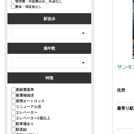
管理費・共益費込み
礼金なし
敷金・保証金なし
駅徒歩
築年数
サンキ
特徴
新耐震基準
住所
耐震補強済
夜間オートロック
リニューアル済
最寄り駅
エレベーター
エレベーター2基以上
駐車場あり
駅直結