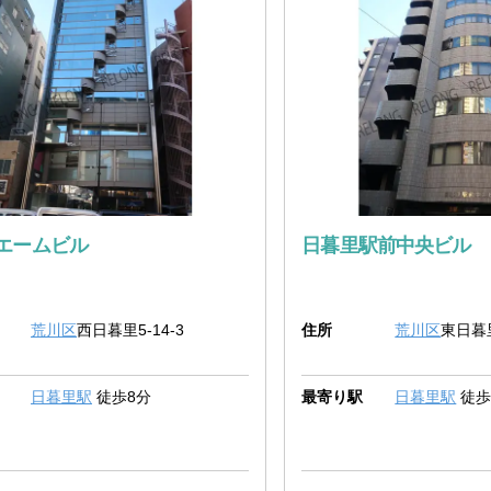
エームビル
日暮里駅前中央ビル
荒川区
西日暮里5-14-3
住所
荒川区
東日暮里
日暮里駅
徒歩8分
最寄り駅
日暮里駅
徒歩