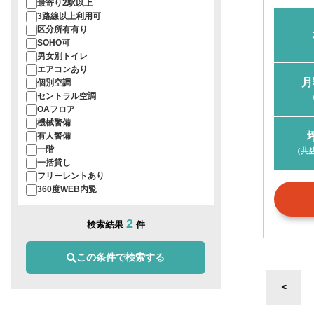
最寄り2駅以上
3路線以上利用可
区分所有有り
SOHO可
男女別トイレ
エアコンあり
月
個別空調
セントラル空調
OAフロア
機械警備
有人警備
一階
（共
一括貸し
フリーレントあり
360度WEB内覧
2
検索結果
件
この条件で検索する
<