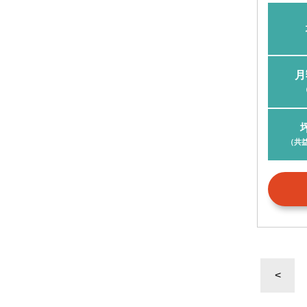
月
（共
<