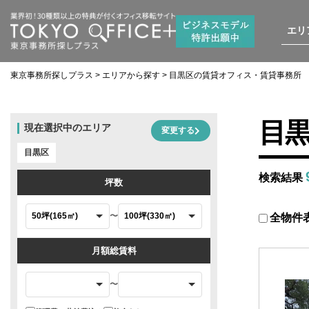
エリ
東京事務所探しプラス
>
エリアから探す
>
目黒区の賃貸オフィス・賃貸事務所
目
現在選択中のエリア
変更する
目黒区
検索結果
坪数
〜
全物件
月額総賃料
〜