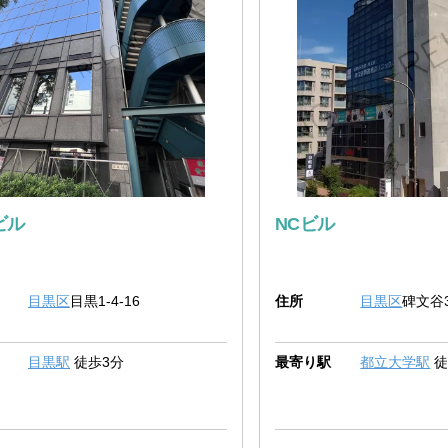
ビル
NCビル
目黒区
目黒1-4-16
住所
目黒区
碑文谷3
目黒駅
徒歩3分
最寄り駅
都立大学駅
徒