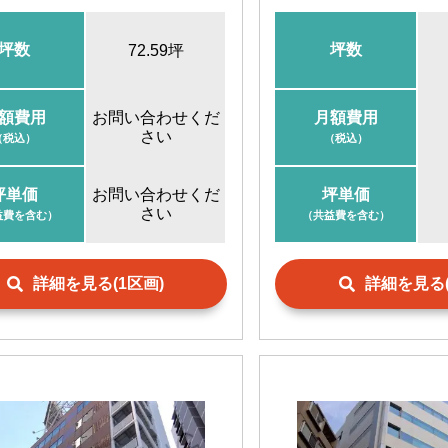
坪数
坪数
72.59坪
額費用
お問い合わせくだ
月額費用
さい
（税込）
（税込）
坪単価
お問い合わせくだ
坪単価
さい
益費を含む）
（共益費を含む）
詳細を見る(1区画)
詳細を見る(