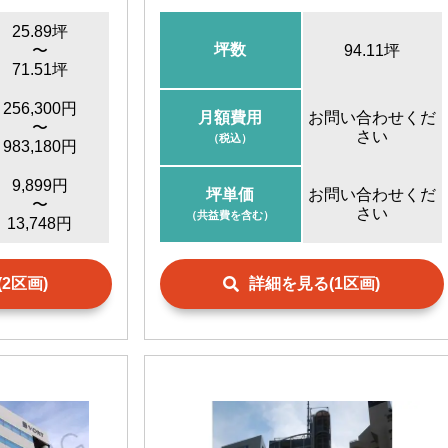
25.89坪
坪数
〜
94.11坪
71.51坪
256,300円
月額費用
お問い合わせくだ
〜
さい
（税込）
983,180円
9,899円
坪単価
お問い合わせくだ
〜
さい
（共益費を含む）
13,748円
2区画)
詳細を見る(1区画)