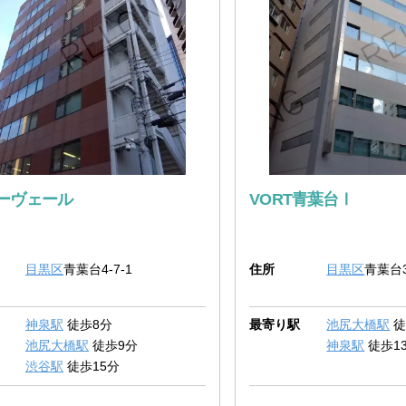
ーヴェール
VORT青葉台Ⅰ
目黒区
青葉台4-7-1
住所
目黒区
青葉台3
神泉駅
徒歩8分
最寄り駅
池尻大橋駅
徒
池尻大橋駅
徒歩9分
神泉駅
徒歩1
渋谷駅
徒歩15分