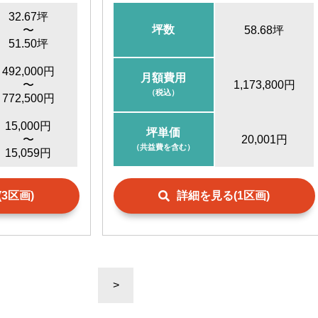
32.67坪
坪数
〜
58.68坪
51.50坪
492,000円
月額費用
〜
1,173,800円
（税込）
772,500円
15,000円
坪単価
〜
20,001円
（共益費を含む）
15,059円
3区画)
詳細を見る(1区画)
>