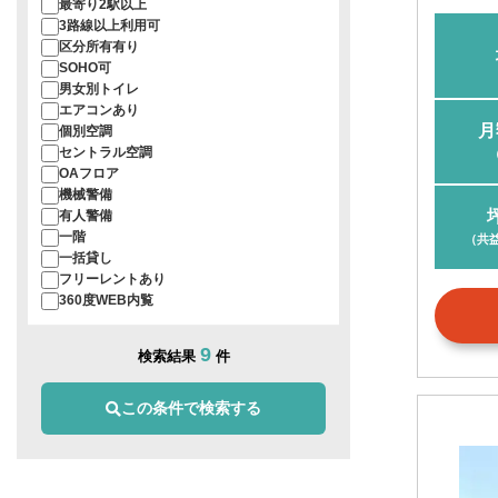
最寄り2駅以上
3路線以上利用可
区分所有有り
SOHO可
男女別トイレ
エアコンあり
月
個別空調
セントラル空調
OAフロア
機械警備
有人警備
一階
（共
一括貸し
フリーレントあり
360度WEB内覧
9
検索結果
件
この条件で検索する