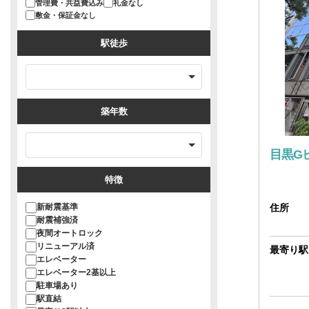
管理費・共益費込み
礼金なし
敷金・保証金なし
駅徒歩
築年数
目黒G
特徴
新耐震基準
住所
耐震補強済
夜間オートロック
リニューアル済
最寄り駅
エレベーター
エレベーター2基以上
駐車場あり
駅直結