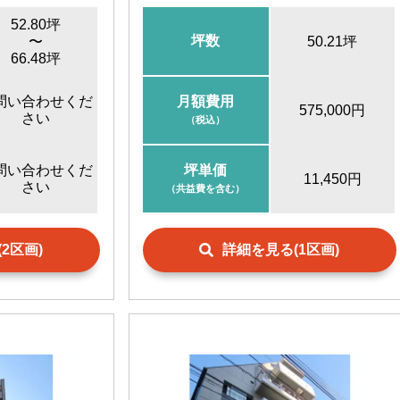
52.80坪
坪数
〜
50.21坪
66.48坪
問い合わせくだ
月額費用
575,000円
さい
（税込）
問い合わせくだ
坪単価
11,450円
さい
（共益費を含む）
2区画)
詳細を見る(1区画)