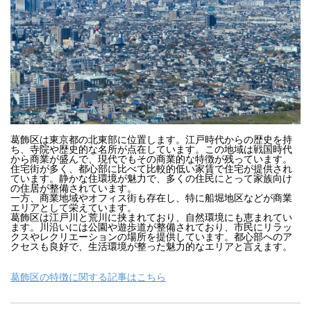
葛飾区は東京都の北東部に位置します。江戸時代からの歴史を持
ち、寺院や歴史的な名所が点在しています。この地域は戦国時代
から商業が盛んで、現代でもその商業的な特徴が残っています。

住宅街が多く、都心部に比べて比較的低い家賃で住宅が提供され
ています。静かな住環境が魅力で、多くの住民にとって家族向け
の住居が整備されています。

一方、商業地域やオフィス街も存在し、特に船堀地区などが商業
エリアとして栄えています。

葛飾区は江戸川と荒川に挟まれており、自然環境にも恵まれてい
ます。川沿いには公園や遊歩道が整備されており、市民にリラッ
クスやレクリエーションの場所を提供しています。都心部へのア
クセスも良好で、生活環境が整った魅力的なエリアと言えます。
葛飾区の特徴に関する記事はこちら