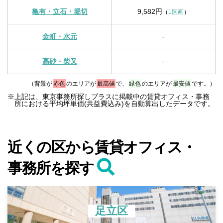
亀有・立石・堀切
9,582円
（
1区画
）
金町・水元
-
高砂・柴又
-
（背景が
赤色
のエリアが
最高値
で、
緑色
のエリアが
最安値
です。）
※上記は、東京事務所探しプラスに掲載中の賃貸オフィス・事務
所における平均坪単価(共益費込み)を自動算出したデータです。
近くの区から賃貸オフィス・
事務所を探す
足立区