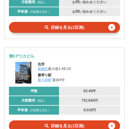
月額費用
お問い合わせください
（税込）
坪単価
お問い合わせください
（共益費を含む）
＋
詳細を見る(1区画)
第5デリカビル
住所
葛飾区
新小岩1-49-10
最寄り駅
新小岩駅
徒歩4分
坪数
83.49坪
月額費用
752,940円
（税込）
坪単価
9,018円
（共益費を含む）
＋
詳細を見る(1区画)