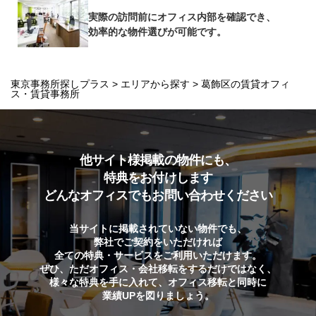
実際の訪問前にオフィス内部を確認でき、
効率的な物件選びが可能です。
東京事務所探しプラス
>
エリアから探す
>
葛飾区の賃貸オフィ
ス・賃貸事務所
他サイト様掲載の物件にも、
特典をお付けします
どんなオフィスでもお問い合わせください
当サイトに掲載されていない物件でも、
弊社でご契約をいただければ
全ての特典・サービスをご利用いただけます。
ぜひ、ただオフィス・会社移転をするだけではなく、
様々な特典を手に入れて、オフィス移転と同時に
業績UPを図りましょう。