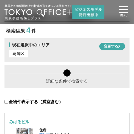
葛飾区
の賃貸オフィス・賃貸事務所
4
検索結果
件
現在選択中のエリア
変更する
葛飾区
＋
詳細な条件で検索する
全物件表示する（満室含む）
みはるビル
住所