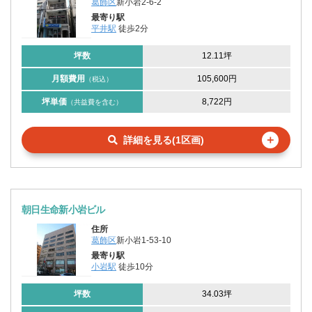
葛飾区
新小岩2-6-2
最寄り駅
平井駅
徒歩2分
坪数
12.11坪
月額費用
105,600円
（税込）
坪単価
8,722円
（共益費を含む）
＋
詳細を見る(1区画)
朝日生命新小岩ビル
住所
葛飾区
新小岩1-53-10
最寄り駅
小岩駅
徒歩10分
坪数
34.03坪