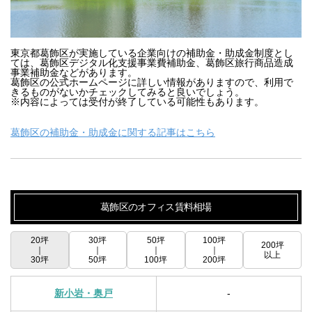
東京都葛飾区が実施している企業向けの補助金・助成金制度とし
ては、葛飾区デジタル化支援事業費補助金、葛飾区旅行商品造成
事業補助金などがあります。

葛飾区の公式ホームページに詳しい情報がありますので、利用で
きるものがないかチェックしてみると良いでしょう。

※内容によっては受付が終了している可能性もあります。
葛飾区の補助金・助成金に関する記事はこちら
葛飾区のオフィス賃料相場
20坪
30坪
50坪
100坪
200坪
｜
｜
｜
｜
以上
30坪
50坪
100坪
200坪
新小岩・奥戸
-