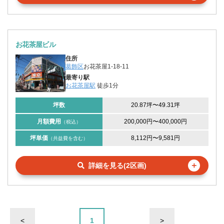
お花茶屋ビル
住所
葛飾区
お花茶屋1-18-11
最寄り駅
お花茶屋駅
徒歩1分
坪数
20.87坪
〜
49.31坪
月額費用
200,000円
〜
400,000円
（税込）
坪単価
8,112円
〜
9,581円
（共益費を含む）
＋
詳細を見る(2区画)
<
1
>