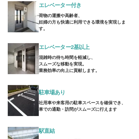
エレベーター付き
荷物の運搬や高齢者、
妊婦の方も快適に利用できる環境を実現しま
す。
エレベーター2基以上
混雑時の待ち時間を軽減し、
スムーズな移動を実現。
業務効率の向上に貢献します。
駐車場あり
社用車や来客用の駐車スペースを確保でき、
車での通勤・訪問がスムーズに行えます
駅直結