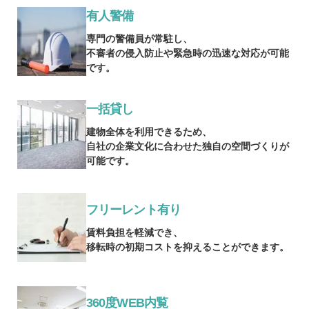
有人警備
専門の警備員が常駐し、
不審者の侵入防止や緊急時の迅速な対応が可能
です。
一括貸し
建物全体を利用できるため、
自社の企業文化に合わせた独自の空間づくりが
可能です。
フリーレント有り
賃料負担を軽減でき、
移転時の初期コストを抑えることができます。
360度WEB内覧