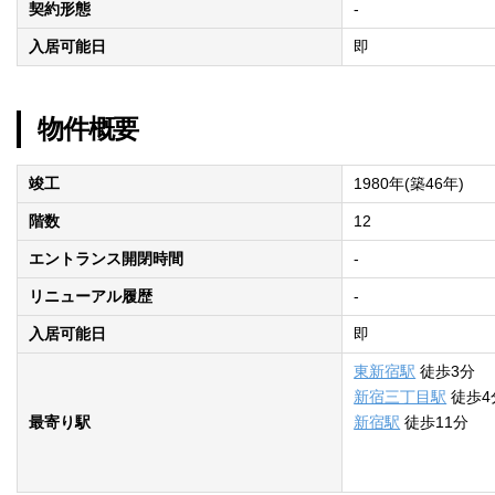
契約形態
-
入居可能日
即
物件概要
竣工
1980年(築46年)
階数
12
エントランス開閉時間
-
リニューアル履歴
-
入居可能日
即
東新宿駅
徒歩3分
新宿三丁目駅
徒歩4
最寄り駅
新宿駅
徒歩11分