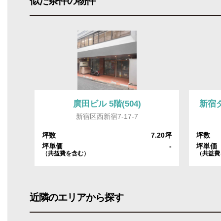
似た条件の物件
廣田ビル 5階(504)
新宿ダ
新宿区西新宿7-17-7
6.36坪
坪数
7.20坪
坪数
-
坪単価
-
坪単価
（共益費を含む）
（共益費
近隣のエリアから探す