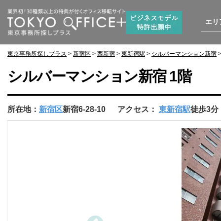
エリ
東京事務所探しプラス
>
新宿区
>
西新宿
>
東新宿駅
>
シルバーマンション新宿
>
シルバーマンション新宿 1階
所在地：
新宿区
新宿6-28-10
アクセス：
東新宿駅
徒歩3分