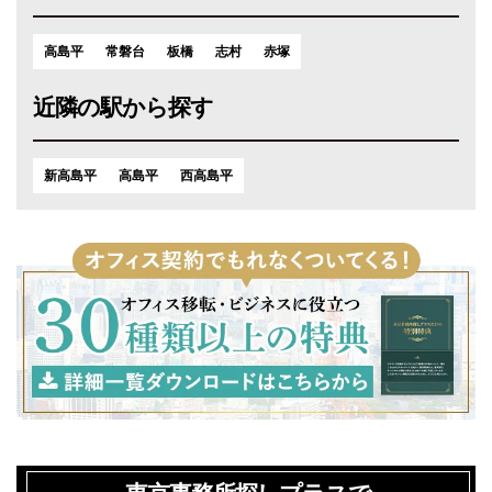
高島平
常磐台
板橋
志村
赤塚
近隣の駅から探す
新高島平
高島平
西高島平