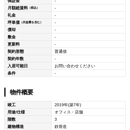
保証金
-
月額総賃料
-
（税込）
礼金
-
坪単価
-
（共益費を含む）
償却
-
敷金
-
更新料
-
契約形態
普通借
契約年数
-
入居可能日
お問い合わせください
条件
-
物件概要
竣工
2019年(築7年)
用途/仕様
オフィス・店舗
階数
3
建物構造
鉄骨造