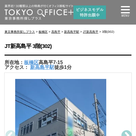
東京事務所探しプラス
>
板橋区
>
高島平
>
新高島平駅
>
JT新高島平
> 3階(302)
JT新高島平 3階(302)
所在地：
板橋区
高島平7-15
アクセス：
新高島平駅
徒歩1分