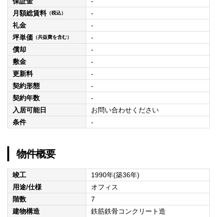
保証金
-
月額総賃料
-
（税込）
礼金
-
坪単価
-
（共益費を含む）
償却
-
敷金
-
更新料
-
契約形態
-
契約年数
-
入居可能日
お問い合わせください
条件
-
物件概要
竣工
1990年(築36年)
用途/仕様
オフィス
階数
7
建物構造
鉄筋鉄骨コンクリート造