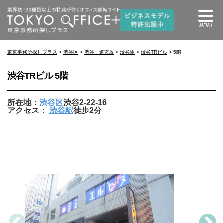
東京事務所探しプラス
>
渋谷区
>
渋谷・道玄坂
>
渋谷駅
>
渋谷TRビル
> 5階
渋谷TRビル 5階
所在地：
渋谷区
渋谷2-22-16
アクセス：
渋谷駅
徒歩2分