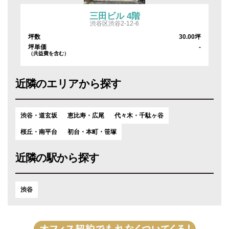
三田ビル 4階
渋谷区渋谷2-12-6
坪
坪数
30.00坪
-
坪単価
-
（共益費を含む）
近隣のエリアから探す
渋谷・道玄坂
恵比寿・広尾
代々木・千駄ヶ谷
桜丘・南平台
初台・本町・笹塚
近隣の駅から探す
渋谷