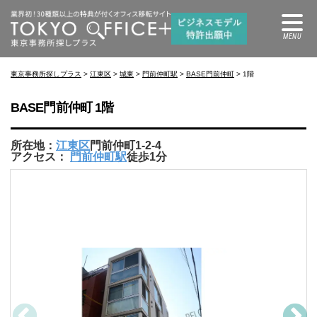
東京事務所探しプラス
>
江東区
>
城東
>
門前仲町駅
>
BASE門前仲町
> 1階
BASE門前仲町 1階
所在地：
江東区
門前仲町1-2-4
アクセス：
門前仲町駅
徒歩1分