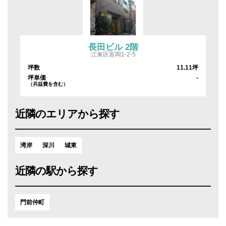
長田ビル 2階
江東区富岡1-2-5
坪
坪数
11.11坪
-
坪単価
-
（共益費を含む）
近隣のエリアから探す
湾岸
深川
城東
近隣の駅から探す
門前仲町