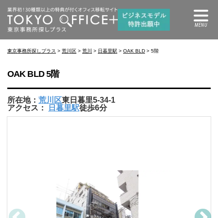
東京事務所探しプラス
>
荒川区
>
荒川
>
日暮里駅
>
OAK BLD
> 5階
OAK BLD 5階
所在地：
荒川区
東日暮里5-34-1
アクセス：
日暮里駅
徒歩6分