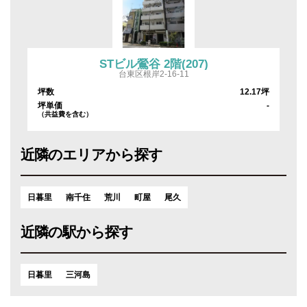
STビル鶯谷 2階(207)
台東区根岸2-16-11
坪
坪数
12.17坪
-
坪単価
-
（共益費を含む）
近隣のエリアから探す
日暮里
南千住
荒川
町屋
尾久
近隣の駅から探す
日暮里
三河島