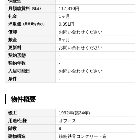
保証金
-
月額総賃料
117,810円
（税込）
礼金
1ヶ月
坪単価
9,351円
（共益費を含む）
償却
お問い合わせください
敷金
6ヶ月
更新料
お問い合わせください
契約形態
-
契約年数
-
入居可能日
お問い合わせください
条件
-
物件概要
竣工
1992年(築34年)
用途/仕様
オフィス
階数
9
建物構造
鉄筋鉄骨コンクリート造