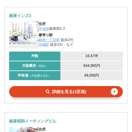
銀座インズ3
住所
中央区
銀座西1-2
最寄り駅
銀座一丁目駅
徒歩2分
京橋駅
徒歩2分
など
坪数
16.47坪
月額費用
644,965円
（税込）
坪単価
49,056円
（共益費を含む）
＋
詳細を見る(1区画)
銀座昭和イーティングビル
住所