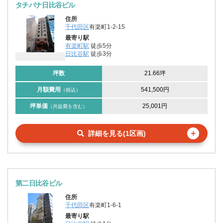
タチバナ日比谷ビル
住所
千代田区
有楽町1-2-15
最寄り駅
有楽町駅
徒歩5分
日比谷駅
徒歩3分
坪数
21.66坪
月額費用
541,500円
（税込）
坪単価
25,001円
（共益費を含む）
＋
詳細を見る(1区画)
第二日比谷ビル
住所
千代田区
有楽町1-6-1
最寄り駅