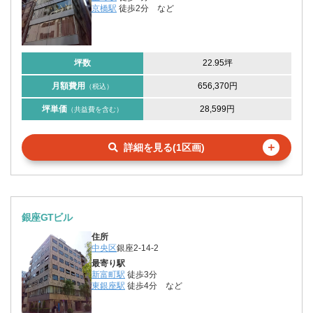
京橋駅
徒歩2分
など
坪数
22.95坪
月額費用
656,370円
（税込）
坪単価
28,599円
（共益費を含む）
＋
詳細を見る(1区画)
銀座GTビル
住所
中央区
銀座2-14-2
最寄り駅
新富町駅
徒歩3分
東銀座駅
徒歩4分
など