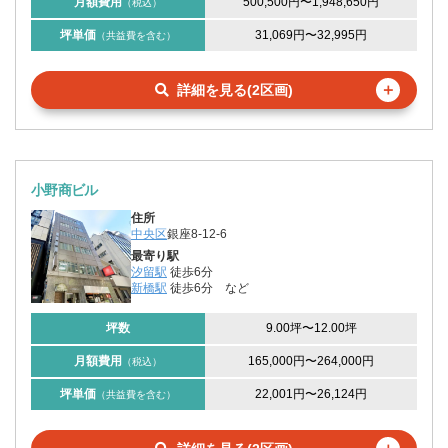
月額費用
500,500円
〜
1,948,650円
（税込）
坪単価
31,069円
〜
32,995円
（共益費を含む）
＋
詳細を見る(2区画)
小野商ビル
住所
中央区
銀座8-12-6
最寄り駅
汐留駅
徒歩6分
新橋駅
徒歩6分
など
坪数
9.00坪
〜
12.00坪
月額費用
165,000円
〜
264,000円
（税込）
坪単価
22,001円
〜
26,124円
（共益費を含む）