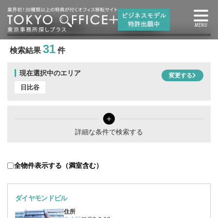
日比谷駅
の賃貸オフィス・賃貸事務所
31
検索結果
件
現在選択中のエリア
変更する
日比谷
＋
詳細な条件で検索する
全物件表示する（満室含む）
ダイヤモンドビル
住所