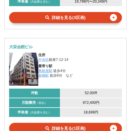
坪単価
19,798円
〜
20,348円
（共益費を含む）
＋
詳細を見る(3区画)
大栄会館ビル
住所
中央区
銀座7-12-14
最寄り駅
東銀座駅
徒歩4分
新橋駅
徒歩6分
など
坪数
52.00坪
月額費用
972,400円
（税込）
坪単価
18,699円
（共益費を含む）
＋
詳細を見る(1区画)