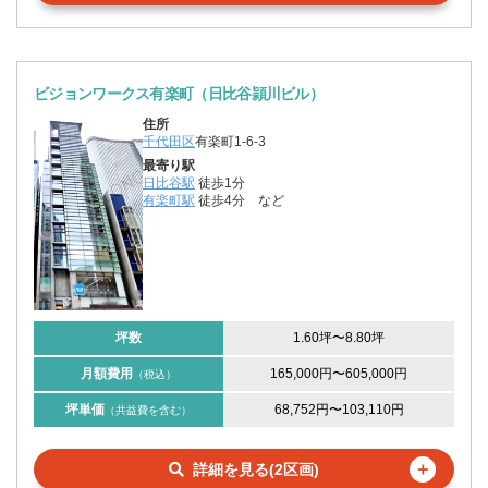
ビジョンワークス有楽町（日比谷頴川ビル）
住所
千代田区
有楽町1-6-3
最寄り駅
日比谷駅
徒歩1分
有楽町駅
徒歩4分
など
坪数
1.60坪
〜
8.80坪
月額費用
165,000円
〜
605,000円
（税込）
坪単価
68,752円
〜
103,110円
（共益費を含む）
＋
詳細を見る(2区画)