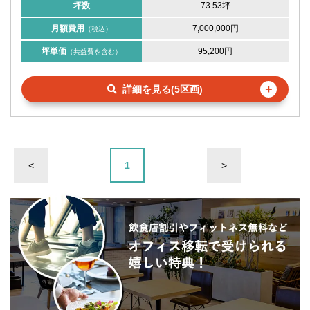
坪数
73.53坪
月額費用
7,000,000円
（税込）
坪単価
95,200円
（共益費を含む）
＋
詳細を見る(5区画)
<
1
>