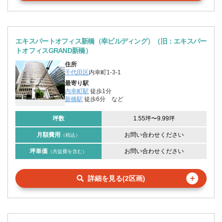
エキスパートオフィス新橋（幸ビルディング）（旧：エキスパー
トオフィスGRAND新橋）
住所
千代田区
内幸町1-3-1
最寄り駅
内幸町駅
徒歩1分
新橋駅
徒歩6分
など
坪数
1.55坪
〜
9.99坪
月額費用
お問い合わせください
（税込）
坪単価
お問い合わせください
（共益費を含む）
＋
詳細を見る(2区画)