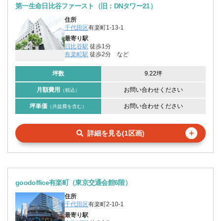
第一生命日比谷ファースト（旧：DNタワー21）
住所
千代田区
有楽町1-13-1
最寄り駅
日比谷駅
徒歩1分
有楽町駅
徒歩2分
など
坪数
9.22坪
月額費用
お問い合わせください
（税込）
坪単価
お問い合わせください
（共益費を含む）
＋
詳細を見る(1区画)
goodoffice有楽町（東京交通会館6階）
住所
千代田区
有楽町2-10-1
最寄り駅