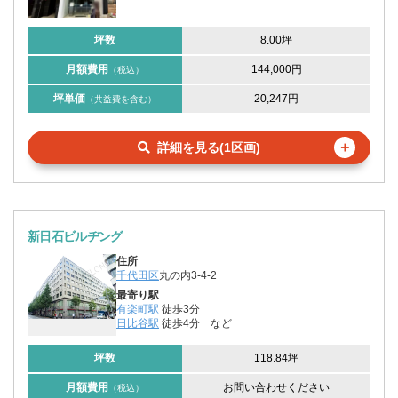
坪数
8.00坪
月額費用
144,000円
（税込）
坪単価
20,247円
（共益費を含む）
＋
詳細を見る(1区画)
新日石ビルヂング
住所
千代田区
丸の内3-4-2
最寄り駅
有楽町駅
徒歩3分
日比谷駅
徒歩4分
など
坪数
118.84坪
月額費用
お問い合わせください
（税込）