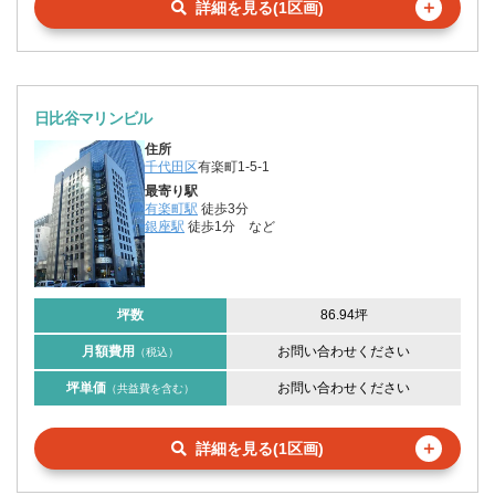
＋
詳細を見る(1区画)
日比谷マリンビル
住所
千代田区
有楽町1-5-1
最寄り駅
有楽町駅
徒歩3分
銀座駅
徒歩1分
など
坪数
86.94坪
月額費用
お問い合わせください
（税込）
坪単価
お問い合わせください
（共益費を含む）
＋
詳細を見る(1区画)