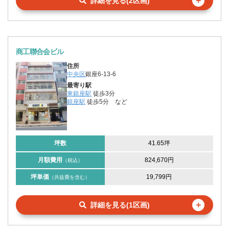
＋
詳細を見る(2区画)
商工聯合会ビル
住所
中央区
銀座6-13-6
最寄り駅
東銀座駅
徒歩3分
銀座駅
徒歩5分
など
坪数
41.65坪
月額費用
824,670円
（税込）
坪単価
19,799円
（共益費を含む）
＋
詳細を見る(1区画)