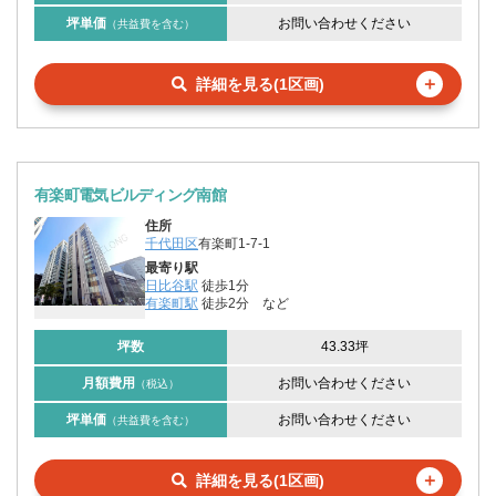
坪単価
お問い合わせください
（共益費を含む）
＋
詳細を見る(1区画)
有楽町電気ビルディング南館
住所
千代田区
有楽町1-7-1
最寄り駅
日比谷駅
徒歩1分
有楽町駅
徒歩2分
など
坪数
43.33坪
月額費用
お問い合わせください
（税込）
坪単価
お問い合わせください
（共益費を含む）
＋
詳細を見る(1区画)