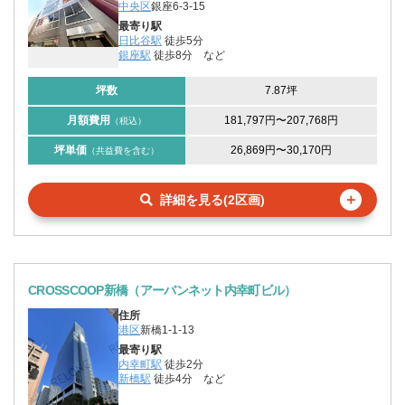
中央区
銀座6-3-15
最寄り駅
日比谷駅
徒歩5分
銀座駅
徒歩8分
など
坪数
7.87坪
月額費用
181,797円
〜
207,768円
（税込）
坪単価
26,869円
〜
30,170円
（共益費を含む）
＋
詳細を見る(2区画)
CROSSCOOP新橋（アーバンネット内幸町ビル）
住所
港区
新橋1-1-13
最寄り駅
内幸町駅
徒歩2分
新橋駅
徒歩4分
など