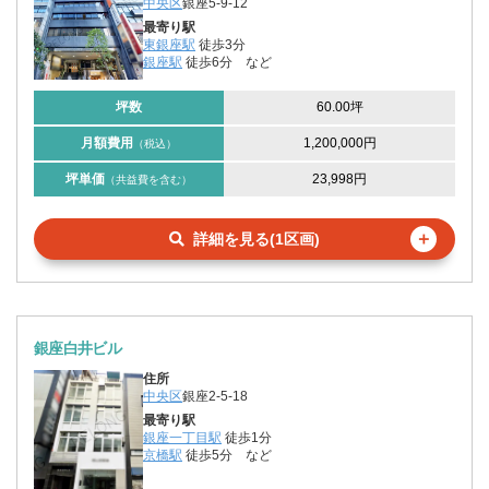
中央区
銀座5-9-12
最寄り駅
東銀座駅
徒歩3分
銀座駅
徒歩6分
など
坪数
60.00坪
月額費用
1,200,000円
（税込）
坪単価
23,998円
（共益費を含む）
＋
詳細を見る(1区画)
銀座白井ビル
住所
中央区
銀座2-5-18
最寄り駅
銀座一丁目駅
徒歩1分
京橋駅
徒歩5分
など