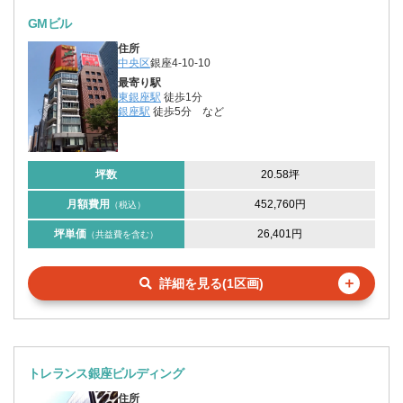
GMビル
住所
中央区
銀座4-10-10
最寄り駅
東銀座駅
徒歩1分
銀座駅
徒歩5分
など
坪数
20.58坪
月額費用
452,760円
（税込）
坪単価
26,401円
（共益費を含む）
＋
詳細を見る(1区画)
トレランス銀座ビルディング
住所