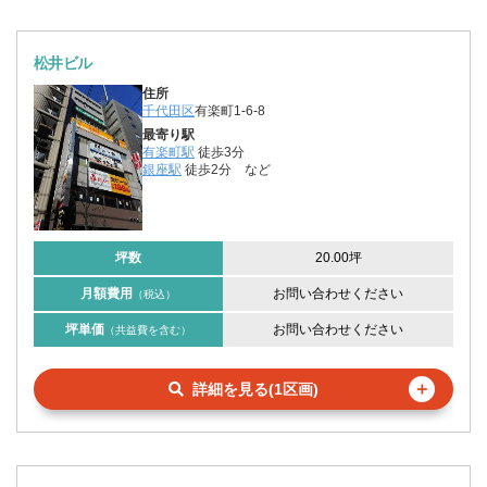
松井ビル
住所
千代田区
有楽町1-6-8
最寄り駅
有楽町駅
徒歩3分
銀座駅
徒歩2分
など
坪数
20.00坪
月額費用
お問い合わせください
（税込）
坪単価
お問い合わせください
（共益費を含む）
＋
詳細を見る(1区画)