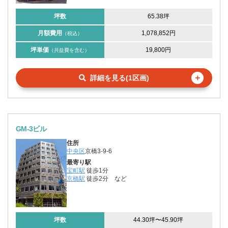
坪数
65.38坪
月額費用
1,078,852円
（税込）
坪単価
19,800円
（共益費を含む）
＋
詳細を見る(1区画)
GM-3ビル
住所
中央区
京橋3-9-6
最寄り駅
宝町駅
徒歩1分
京橋駅
徒歩2分
など
坪数
44.30坪
〜
45.90坪