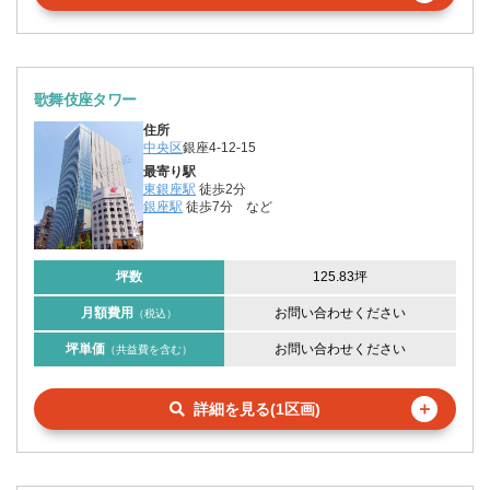
歌舞伎座タワー
住所
中央区
銀座4-12-15
最寄り駅
東銀座駅
徒歩2分
銀座駅
徒歩7分
など
坪数
125.83坪
月額費用
お問い合わせください
（税込）
坪単価
お問い合わせください
（共益費を含む）
＋
詳細を見る(1区画)