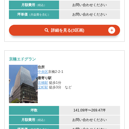
月額費用
お問い合わせください
（税込）
坪単価
お問い合わせください
（共益費を含む）
＋
詳細を見る(3区画)
京橋エドグラン
住所
中央区
京橋2-2-1
最寄り駅
京橋駅
徒歩1分
宝町駅
徒歩3分
など
坪数
141.09坪
〜
269.47坪
月額費用
お問い合わせください
（税込）