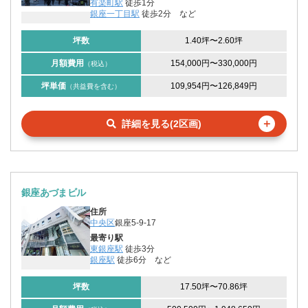
有楽町駅
徒歩1分
銀座一丁目駅
徒歩2分
など
坪数
1.40坪
〜
2.60坪
月額費用
154,000円
〜
330,000円
（税込）
坪単価
109,954円
〜
126,849円
（共益費を含む）
＋
詳細を見る(2区画)
銀座あづまビル
住所
中央区
銀座5-9-17
最寄り駅
東銀座駅
徒歩3分
銀座駅
徒歩6分
など
坪数
17.50坪
〜
70.86坪