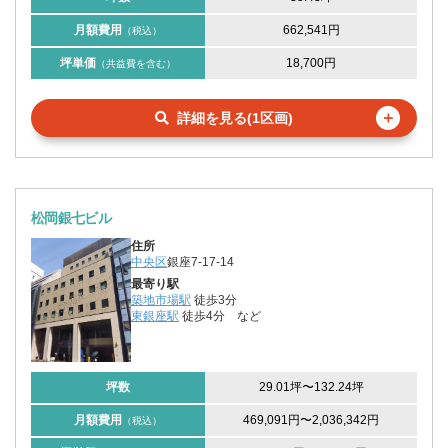
月額費用
662,541円
（税込）
坪単価
18,700円
（共益費を含む）
＋
詳細を見る(1区画)
松岡銀七ビル
住所
中央区
銀座7-17-14
最寄り駅
築地市場駅
徒歩3分
東銀座駅
徒歩4分
など
坪数
29.01坪
〜
132.24坪
月額費用
469,091円
〜
2,036,342円
（税込）