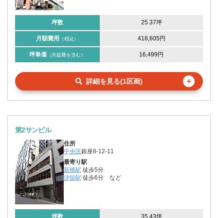
坪数
25.37坪
月額費用
418,605円
（税込）
坪単価
16,499円
（共益費を含む）
＋
詳細を見る(1区画)
第2サンビル
住所
中央区
銀座8-12-11
最寄り駅
新橋駅
徒歩5分
汐留駅
徒歩6分
など
坪数
35.43坪