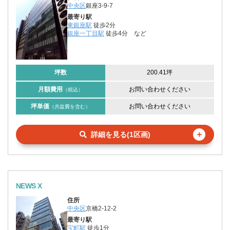
中央区
銀座3-9-7
最寄り駅
東銀座駅
徒歩2分
銀座一丁目駅
徒歩4分
など
坪数
200.41坪
月額費用
お問い合わせください
（税込）
坪単価
お問い合わせください
（共益費を含む）
＋
詳細を見る(1区画)
NEWS X
住所
中央区
京橋2-12-2
最寄り駅
宝町駅
徒歩1分