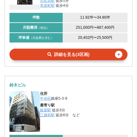
日比谷駅
徒歩1分
有楽町駅
徒歩4分
坪数
11.92坪
〜
34.80坪
月額費用
251,000円
〜
887,400円
（税込）
坪単価
20,402円
〜
25,500円
（共益費を含む）
＋
詳細を見る(3区画)
鈴木ビル
住所
中央区
銀座5-3-9
最寄り駅
銀座駅
徒歩3分
三越前駅
徒歩6分
など