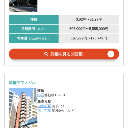
坪数
3.02坪
〜
31.97坪
月額費用
506,000円
〜
5,555,000円
（税込）
坪単価
167,272円
〜
173,749円
（共益費を含む）
＋
詳細を見る(2区画)
新橋アマノビル
住所
港区
西新橋1-5-10
最寄り駅
内幸町駅
徒歩1分
虎ノ門駅
徒歩5分
など