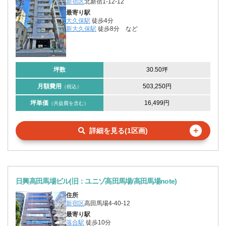
新宿区
北新宿1-12-12
最寄り駅
大久保駅
徒歩4分
新大久保駅
徒歩8分
など
坪数
30.50坪
月額費用
503,250円
（税込）
坪単価
16,499円
（共益費を含む）
＋
詳細を見る(1区画)
日興高田馬場ビル(旧：ユニゾ高田馬場/高田馬場note)
住所
新宿区
高田馬場4-40-12
最寄り駅
落合駅
徒歩10分