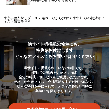
東京事務所探しプラス
>
路線・駅から探す
> 東中野 駅の賃貸オフ
ィス・賃貸事務所
他サイト様掲載の物件にも、
特典をお付けします
どんなオフィスでもお問い合わせください
当サイトに掲載されていない物件でも、
弊社でご契約をいただければ
全ての特典・サービスをご利用いただけます。
ぜひ、ただオフィス・会社移転をするだけではなく、
様々な特典を手に入れて、オフィス移転と同時に
業績UPを図りましょう。