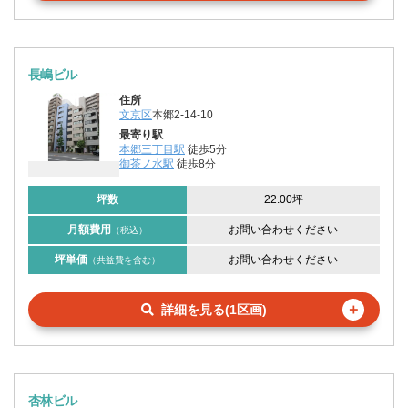
長嶋ビル
住所
文京区
本郷2-14-10
最寄り駅
本郷三丁目駅
徒歩5分
御茶ノ水駅
徒歩8分
坪数
22.00坪
月額費用
お問い合わせください
（税込）
坪単価
お問い合わせください
（共益費を含む）
＋
詳細を見る(1区画)
杏林ビル