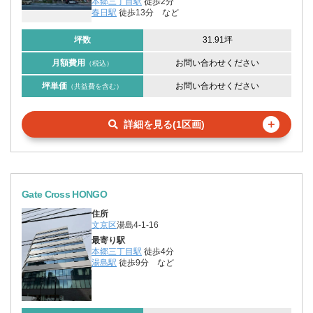
本郷三丁目駅
徒歩2分
春日駅
徒歩13分
など
坪数
31.91坪
月額費用
お問い合わせください
（税込）
坪単価
お問い合わせください
（共益費を含む）
＋
詳細を見る(1区画)
Gate Cross HONGO
住所
文京区
湯島4-1-16
最寄り駅
本郷三丁目駅
徒歩4分
湯島駅
徒歩9分
など