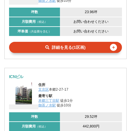
御茶ノ水駅
徒歩10分
坪数
23.96坪
月額費用
お問い合わせください
（税込）
坪単価
お問い合わせください
（共益費を含む）
＋
詳細を見る(1区画)
ICNビル
住所
文京区
本郷2-27-17
最寄り駅
本郷三丁目駅
徒歩1分
御茶ノ水駅
徒歩10分
坪数
29.52坪
月額費用
442,800円
（税込）