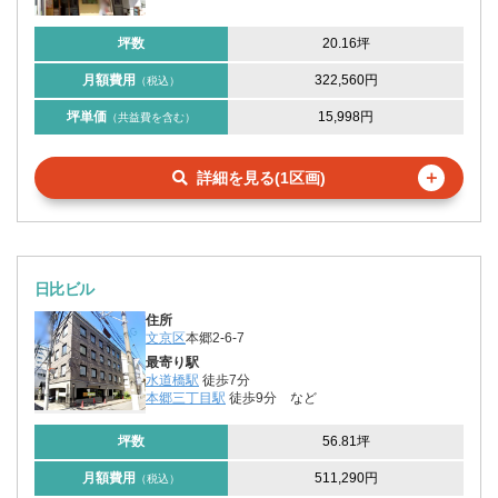
坪数
20.16坪
月額費用
322,560円
（税込）
坪単価
15,998円
（共益費を含む）
＋
詳細を見る(1区画)
日比ビル
住所
文京区
本郷2-6-7
最寄り駅
水道橋駅
徒歩7分
本郷三丁目駅
徒歩9分
など
坪数
56.81坪
月額費用
511,290円
（税込）