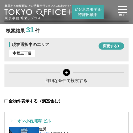
本郷三丁目駅
の賃貸オフィス・賃貸事務所
31
検索結果
件
現在選択中のエリア
変更する
本郷三丁目
＋
詳細な条件で検索する
全物件表示する（満室含む）
ユニオン小石川第1ビル
住所