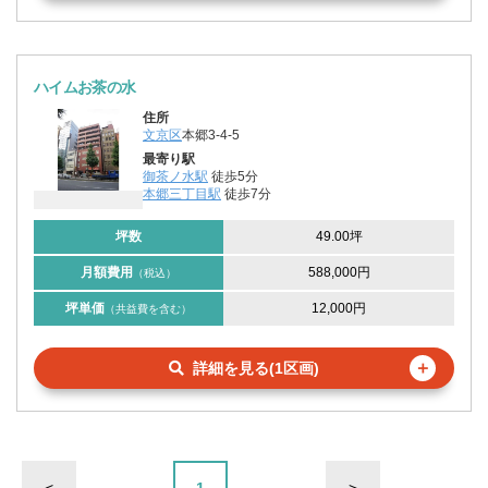
ハイムお茶の水
住所
文京区
本郷3-4-5
最寄り駅
御茶ノ水駅
徒歩5分
本郷三丁目駅
徒歩7分
坪数
49.00坪
月額費用
588,000円
（税込）
坪単価
12,000円
（共益費を含む）
＋
詳細を見る(1区画)
<
1
>