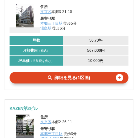
住所
文京区
本郷3-21-10
最寄り駅
本郷三丁目駅
徒歩5分
湯島駅
徒歩6分
坪数
56.70坪
月額費用
567,000円
（税込）
坪単価
10,000円
（共益費を含む）
＋
詳細を見る(1区画)
KAZEN第2ビル
住所
文京区
本郷2-26-11
最寄り駅
本郷三丁目駅
徒歩3分