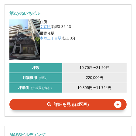
第2かねいちビル
住所
文京区
本郷3-32-13
最寄り駅
本郷三丁目駅
徒歩3分
坪数
19.70坪
〜
21.20坪
月額費用
220,000円
（税込）
坪単価
10,895円
〜
11,724円
（共益費を含む）
＋
詳細を見る(2区画)
MASSビルディング