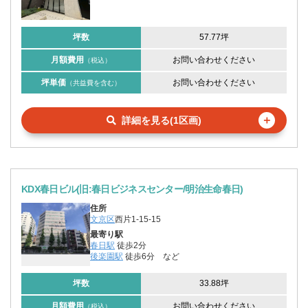
坪数
57.77坪
月額費用
お問い合わせください
（税込）
坪単価
お問い合わせください
（共益費を含む）
＋
詳細を見る(1区画)
KDX春日ビル(旧:春日ビジネスセンター/明治生命春日)
住所
文京区
西片1-15-15
最寄り駅
春日駅
徒歩2分
後楽園駅
徒歩6分
など
坪数
33.88坪
月額費用
お問い合わせください
（税込）