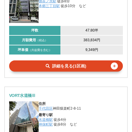
御茶ノ水駅
徒歩8分
本郷三丁目駅
徒歩10分
など
坪数
47.80坪
月額費用
383,834円
（税込）
坪単価
9,349円
（共益費を含む）
＋
詳細を見る(1区画)
VORT水道橋Ⅲ
住所
千代田区
神田猿楽町2-8-11
最寄り駅
水道橋駅
徒歩4分
神保町駅
徒歩8分
など