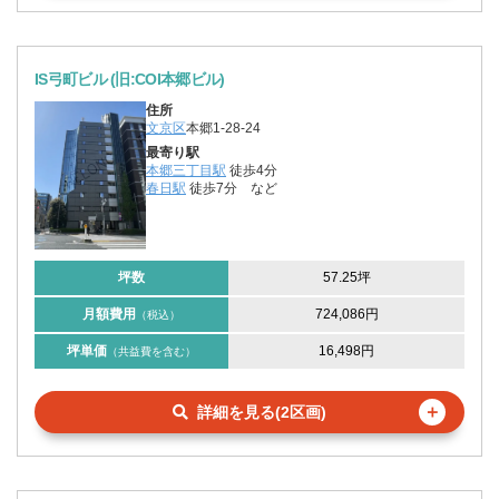
IS弓町ビル (旧:COI本郷ビル)
住所
文京区
本郷1-28-24
最寄り駅
本郷三丁目駅
徒歩4分
春日駅
徒歩7分
など
坪数
57.25坪
月額費用
724,086円
（税込）
坪単価
16,498円
（共益費を含む）
＋
詳細を見る(2区画)