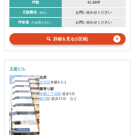
坪数
41.68坪
月額費用
お問い合わせください
（税込）
坪単価
お問い合わせください
（共益費を含む）
＋
詳細を見る(1区画)
玉屋ビル
住所
文京区
本郷4-1-1
最寄り駅
本郷三丁目駅
徒歩1分
春日駅
徒歩11分
など