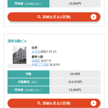
坪単価
13,000円
（共益費を含む）
＋
詳細を見る(1区画)
湯島加藤ビル
住所
文京区
湯島2-16-10
最寄り駅
湯島駅
徒歩7分
本郷三丁目駅
徒歩8分
坪数
16.49坪
月額費用
214,370円
（税込）
坪単価
13,000円
（共益費を含む）
＋
詳細を見る(1区画)