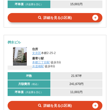
坪単価
15,001円
（共益費を含む）
＋
詳細を見る(1区画)
桝水ビル
住所
文京区
本郷2-25-2
最寄り駅
本郷三丁目駅
徒歩3分
水道橋駅
徒歩9分
坪数
21.97坪
月額費用
241,670円
（税込）
坪単価
11,001円
（共益費を含む）
＋
詳細を見る(1区画)