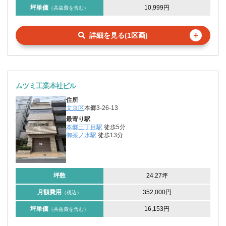
坪単価
10,999円
（共益費を含む）
＋
詳細を見る(1区画)
ムツミ工業本社ビル
住所
文京区
本郷3-26-13
最寄り駅
本郷三丁目駅
徒歩5分
御茶ノ水駅
徒歩13分
坪数
24.27坪
月額費用
352,000円
（税込）
坪単価
16,153円
（共益費を含む）