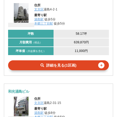
住所
文京区
湯島4-2-1
最寄り駅
湯島駅
徒歩5分
本郷三丁目駅
徒歩5分
坪数
58.17坪
月額費用
639,870円
（税込）
坪単価
11,000円
（共益費を含む）
＋
詳細を見る(1区画)
和光湯島ビル
住所
文京区
湯島2-31-15
最寄り駅
湯島駅
徒歩8分
本郷三丁目駅
徒歩5分