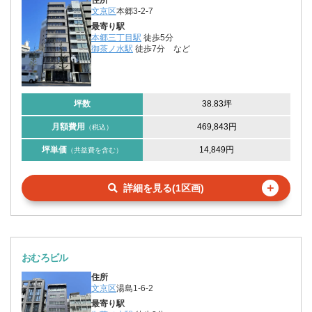
文京区
本郷3-2-7
最寄り駅
本郷三丁目駅
徒歩5分
御茶ノ水駅
徒歩7分
など
坪数
38.83坪
月額費用
469,843円
（税込）
坪単価
14,849円
（共益費を含む）
＋
詳細を見る(1区画)
おむろビル
住所
文京区
湯島1-6-2
最寄り駅