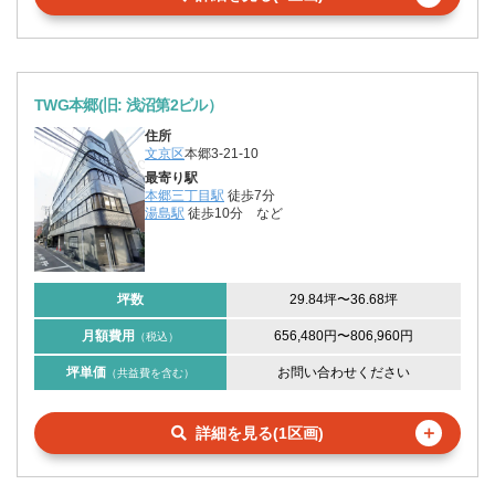
TWG本郷(旧: 浅沼第2ビル）
住所
文京区
本郷3-21-10
最寄り駅
本郷三丁目駅
徒歩7分
湯島駅
徒歩10分
など
坪数
29.84坪
〜
36.68坪
月額費用
656,480円
〜
806,960円
（税込）
坪単価
お問い合わせください
（共益費を含む）
＋
詳細を見る(1区画)