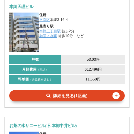
本郷天理ビル
住所
文京区
本郷3-16-4
最寄り駅
本郷三丁目駅
徒歩2分
御茶ノ水駅
徒歩10分
など
坪数
53.03坪
月額費用
612,496円
（税込）
坪単価
11,550円
（共益費を含む）
＋
詳細を見る(1区画)
お茶の水サニービル(旧:本郷中井ビル)
住所