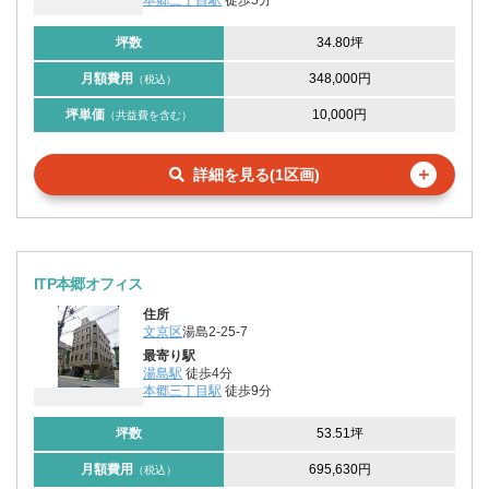
坪数
34.80坪
月額費用
348,000円
（税込）
坪単価
10,000円
（共益費を含む）
＋
詳細を見る(1区画)
ITP本郷オフィス
住所
文京区
湯島2-25-7
最寄り駅
湯島駅
徒歩4分
本郷三丁目駅
徒歩9分
坪数
53.51坪
月額費用
695,630円
（税込）