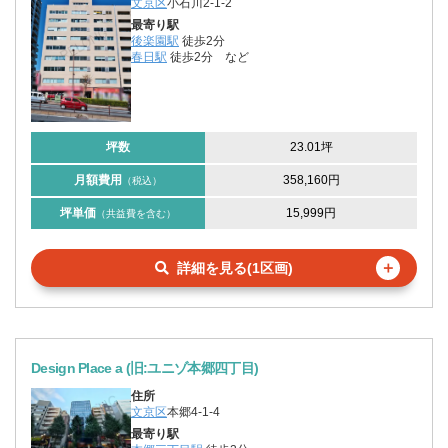
文京区
小石川2-1-2
最寄り駅
後楽園駅
徒歩2分
春日駅
徒歩2分
など
坪数
23.01坪
月額費用
358,160円
（税込）
坪単価
15,999円
（共益費を含む）
＋
詳細を見る(1区画)
Design Place a (旧:ユニゾ本郷四丁目)
住所
文京区
本郷4-1-4
最寄り駅