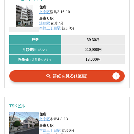
住所
文京区
湯島2-16-10
最寄り駅
湯島駅
徒歩7分
本郷三丁目駅
徒歩9分
坪数
39.30坪
月額費用
510,900円
（税込）
坪単価
13,000円
（共益費を含む）
＋
詳細を見る(1区画)
TSKビル
住所
文京区
本郷4-8-13
最寄り駅
本郷三丁目駅
徒歩6分