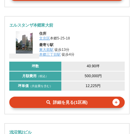
エルスタンザ本郷東大前
住所
文京区
本郷5-25-18
最寄り駅
東大前駅
徒歩13分
本郷三丁目駅
徒歩4分
坪数
40.90坪
月額費用
500,000円
（税込）
坪単価
12,225円
（共益費を含む）
＋
詳細を見る(1区画)
浅沼第2ビル