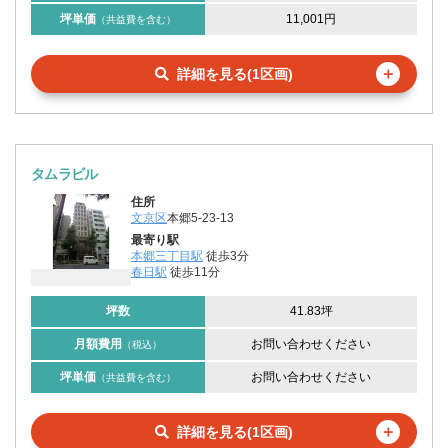
坪単価
11,001円
（共益費を含む）
＋
詳細を見る(1区画)
タムラビル
住所
文京区
本郷5-23-13
最寄り駅
本郷三丁目駅
徒歩3分
春日駅
徒歩11分
坪数
41.83坪
月額費用
お問い合わせください
（税込）
坪単価
お問い合わせください
（共益費を含む）
＋
詳細を見る(1区画)