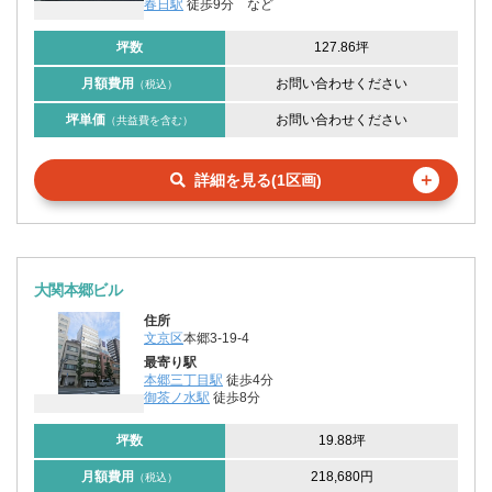
春日駅
徒歩9分
など
坪数
127.86坪
月額費用
お問い合わせください
（税込）
坪単価
お問い合わせください
（共益費を含む）
＋
詳細を見る(1区画)
大関本郷ビル
住所
文京区
本郷3-19-4
最寄り駅
本郷三丁目駅
徒歩4分
御茶ノ水駅
徒歩8分
坪数
19.88坪
月額費用
218,680円
（税込）