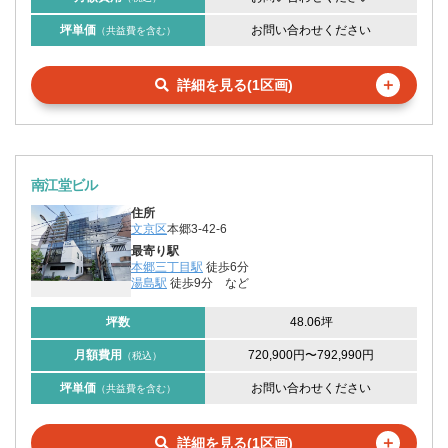
坪単価
お問い合わせください
（共益費を含む）
＋
詳細を見る(1区画)
南江堂ビル
住所
文京区
本郷3-42-6
最寄り駅
本郷三丁目駅
徒歩6分
湯島駅
徒歩9分
など
坪数
48.06坪
月額費用
720,900円
〜
792,990円
（税込）
坪単価
お問い合わせください
（共益費を含む）
＋
詳細を見る(1区画)