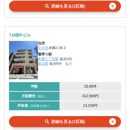
＋
詳細を見る(1区画)
T.M畑中ビル
住所
文京区
本郷2-36-2
最寄り駅
本郷三丁目駅
徒歩3分
春日駅
徒歩8分
など
坪数
25.00坪
月額費用
312,500円
（税込）
坪単価
13,159円
（共益費を含む）
＋
詳細を見る(1区画)