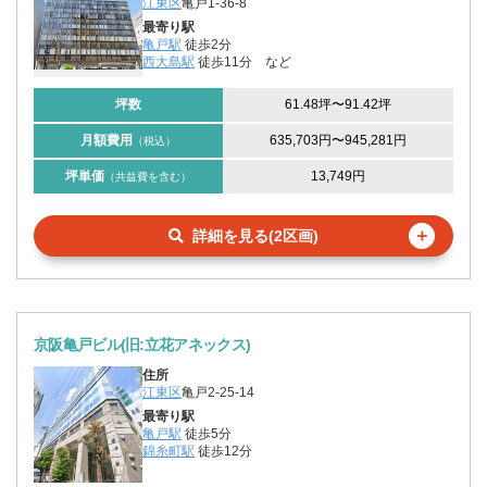
江東区
亀戸1-36-8
最寄り駅
亀戸駅
徒歩2分
西大島駅
徒歩11分
など
坪数
61.48坪
〜
91.42坪
月額費用
635,703円
〜
945,281円
（税込）
坪単価
13,749円
（共益費を含む）
＋
詳細を見る(2区画)
京阪亀戸ビル(旧:立花アネックス)
住所
江東区
亀戸2-25-14
最寄り駅
亀戸駅
徒歩5分
錦糸町駅
徒歩12分