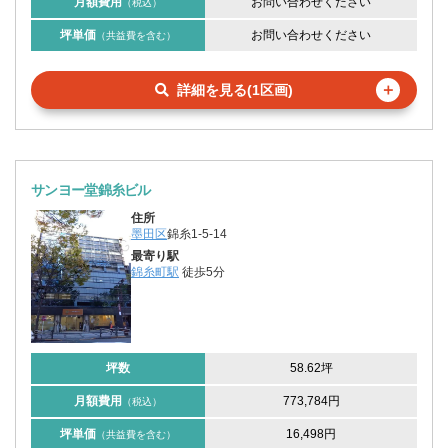
月額費用
お問い合わせください
（税込）
坪単価
お問い合わせください
（共益費を含む）
＋
詳細を見る(1区画)
サンヨー堂錦糸ビル
住所
墨田区
錦糸1-5-14
最寄り駅
錦糸町駅
徒歩5分
坪数
58.62坪
月額費用
773,784円
（税込）
坪単価
16,498円
（共益費を含む）