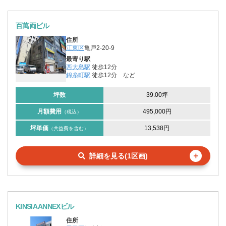
百萬両ビル
住所
江東区
亀戸2-20-9
最寄り駅
西大島駅
徒歩12分
錦糸町駅
徒歩12分
など
坪数
39.00坪
月額費用
495,000円
（税込）
坪単価
13,538円
（共益費を含む）
＋
詳細を見る(1区画)
KINSIA ANNEXビル
住所