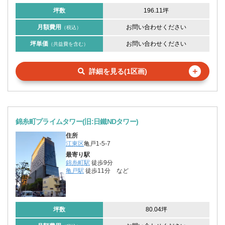
坪数
196.11坪
月額費用
お問い合わせください
（税込）
坪単価
お問い合わせください
（共益費を含む）
＋
詳細を見る(1区画)
錦糸町プライムタワー(旧:日鐵NDタワー)
住所
江東区
亀戸1-5-7
最寄り駅
錦糸町駅
徒歩9分
亀戸駅
徒歩11分
など
坪数
80.04坪