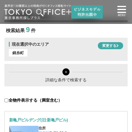
錦糸町駅
の賃貸オフィス・賃貸事務所
9
検索結果
件
現在選択中のエリア
変更する
錦糸町
＋
詳細な条件で検索する
全物件表示する（満室含む）
新亀戸ビルヂング(旧:新亀戸ビル)
住所