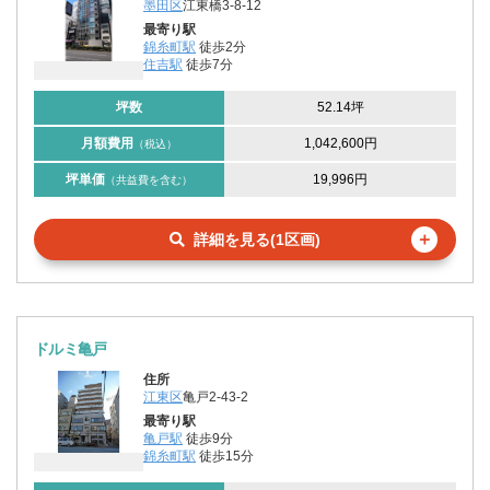
墨田区
江東橋3-8-12
最寄り駅
錦糸町駅
徒歩2分
住吉駅
徒歩7分
坪数
52.14坪
月額費用
1,042,600円
（税込）
坪単価
19,996円
（共益費を含む）
＋
詳細を見る(1区画)
ドルミ亀戸
住所
江東区
亀戸2-43-2
最寄り駅
亀戸駅
徒歩9分
錦糸町駅
徒歩15分