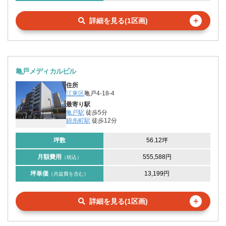
＋
詳細を見る(1区画)
亀戸メディカルビル
住所
江東区
亀戸4-18-4
最寄り駅
亀戸駅
徒歩5分
錦糸町駅
徒歩12分
坪数
56.12坪
月額費用
555,588円
（税込）
坪単価
13,199円
（共益費を含む）
＋
詳細を見る(1区画)