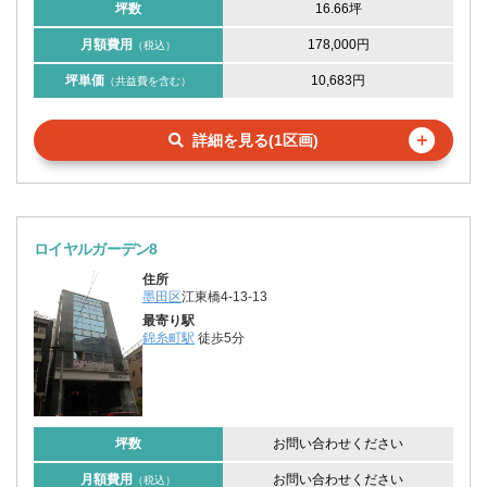
坪数
16.66坪
月額費用
178,000円
（税込）
坪単価
10,683円
（共益費を含む）
＋
詳細を見る(1区画)
ロイヤルガーデン8
住所
墨田区
江東橋4-13-13
最寄り駅
錦糸町駅
徒歩5分
坪数
お問い合わせください
月額費用
お問い合わせください
（税込）