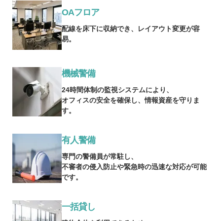
OAフロア
配線を床下に収納でき、レイアウト変更が容
易。
機械警備
24時間体制の監視システムにより、
オフィスの安全を確保し、情報資産を守りま
す。
有人警備
専門の警備員が常駐し、
不審者の侵入防止や緊急時の迅速な対応が可能
です。
一括貸し