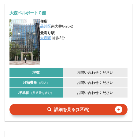
大森ベルポートＣ館
住所
品川区
南大井6-26-2
最寄り駅
大森駅
徒歩3分
坪数
お問い合わせください
月額費用
お問い合わせください
（税込）
坪単価
お問い合わせください
（共益費を含む）
＋
詳細を見る(1区画)