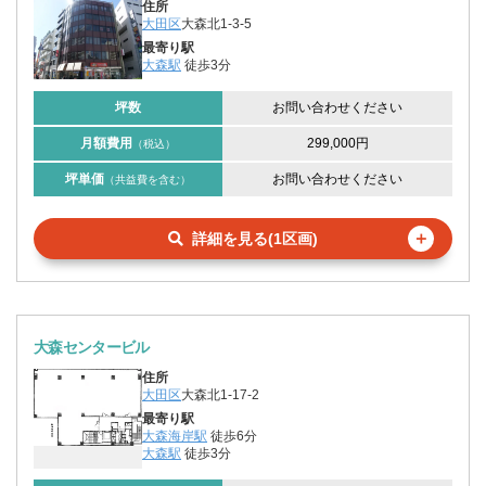
住所
大田区
大森北1-3-5
最寄り駅
大森駅
徒歩3分
坪数
お問い合わせください
月額費用
299,000円
（税込）
坪単価
お問い合わせください
（共益費を含む）
＋
詳細を見る(1区画)
大森センタービル
住所
大田区
大森北1-17-2
最寄り駅
大森海岸駅
徒歩6分
大森駅
徒歩3分