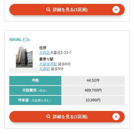
＋
詳細を見る(1区画)
NAVALビル
住所
大田区
大森北1-23-7
最寄り駅
大森海岸駅
徒歩6分
大森駅
徒歩5分
坪数
44.52坪
月額費用
489,700円
（税込）
坪単価
10,999円
（共益費を含む）
＋
詳細を見る(1区画)