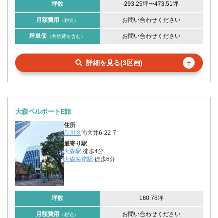
坪数
293.25坪
〜
473.51坪
月額費用
お問い合わせください
（税込）
坪単価
お問い合わせください
（共益費を含む）
＋
詳細を見る(3区画)
大森ベルポートE館
住所
品川区
南大井6-22-7
最寄り駅
大森駅
徒歩4分
大森海岸駅
徒歩6分
坪数
160.78坪
月額費用
お問い合わせください
（税込）