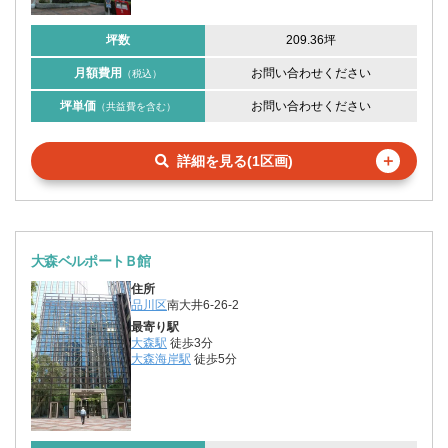
坪数
209.36坪
月額費用
お問い合わせください
（税込）
坪単価
お問い合わせください
（共益費を含む）
＋
詳細を見る(1区画)
大森ベルポートＢ館
住所
品川区
南大井6-26-2
最寄り駅
大森駅
徒歩3分
大森海岸駅
徒歩5分