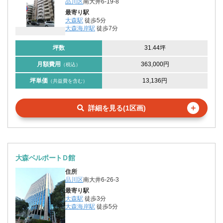
品川区
南大井6-19-8
最寄り駅
大森駅
徒歩5分
大森海岸駅
徒歩7分
坪数
31.44坪
月額費用
363,000円
（税込）
坪単価
13,136円
（共益費を含む）
＋
詳細を見る(1区画)
大森ベルポートＤ館
住所
品川区
南大井6-26-3
最寄り駅
大森駅
徒歩3分
大森海岸駅
徒歩5分