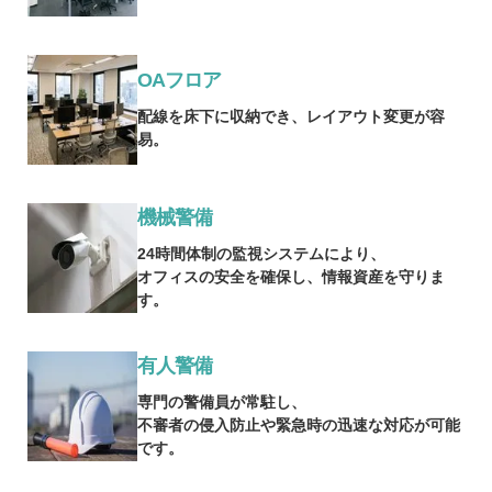
OAフロア
配線を床下に収納でき、レイアウト変更が容
易。
機械警備
24時間体制の監視システムにより、
オフィスの安全を確保し、情報資産を守りま
す。
有人警備
専門の警備員が常駐し、
不審者の侵入防止や緊急時の迅速な対応が可能
です。