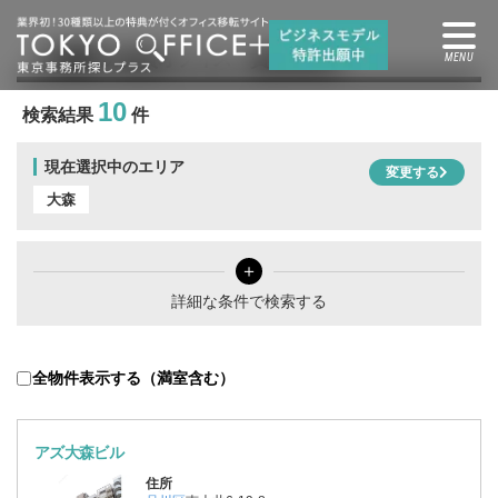
大森駅
の賃貸オフィス・賃貸事務所
10
検索結果
件
現在選択中のエリア
変更する
大森
＋
詳細な条件で検索する
全物件表示する（満室含む）
アズ大森ビル
住所