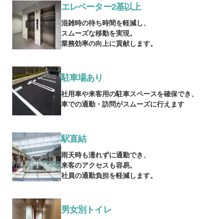
エレベーター2基以上
混雑時の待ち時間を軽減し、
スムーズな移動を実現。
業務効率の向上に貢献します。
駐車場あり
社用車や来客用の駐車スペースを確保でき、
車での通勤・訪問がスムーズに行えます
駅直結
雨天時も濡れずに通勤でき、
来客のアクセスも容易。
社員の通勤負担を軽減します。
男女別トイレ