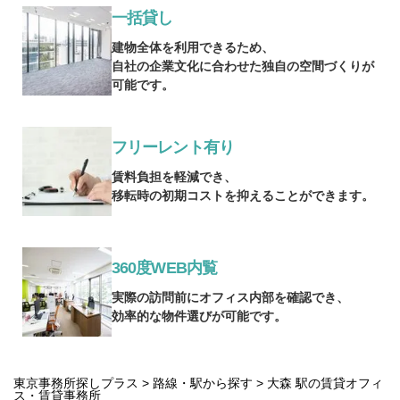
一括貸し
建物全体を利用できるため、
自社の企業文化に合わせた独自の空間づくりが
可能です。
フリーレント有り
賃料負担を軽減でき、
移転時の初期コストを抑えることができます。
360度WEB内覧
実際の訪問前にオフィス内部を確認でき、
効率的な物件選びが可能です。
東京事務所探しプラス
>
路線・駅から探す
> 大森 駅の賃貸オフィ
ス・賃貸事務所