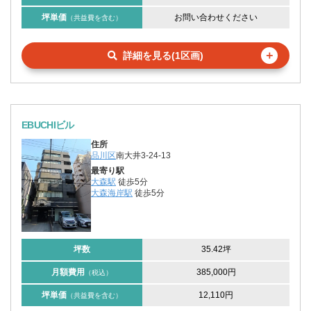
坪単価
お問い合わせください
（共益費を含む）
＋
詳細を見る(1区画)
EBUCHIビル
住所
品川区
南大井3-24-13
最寄り駅
大森駅
徒歩5分
大森海岸駅
徒歩5分
坪数
35.42坪
月額費用
385,000円
（税込）
坪単価
12,110円
（共益費を含む）