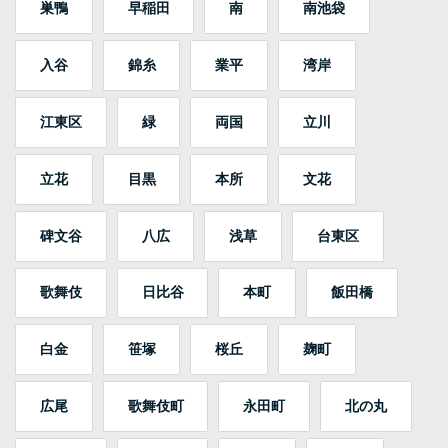
巣鴨
早稲田
南
南池袋
入谷
錦糸
業平
湾岸
江東区
緑
両国
立川
立花
目黒
本所
文花
碑文谷
八広
浅草
台東区
歌舞伎
日比谷
本町
飯田橋
白金
笹塚
桜丘
麹町
広尾
歌舞伎町
永田町
北の丸