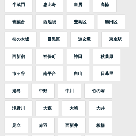
半蔵門
恵比寿
皇居
高輪
青葉台
西池袋
豊島区
墨田区
柿の木坂
目黒区
道玄坂
東京駅
西新宿
神保町
神田
秋葉原
市ヶ谷
南平台
白山
日暮里
湯島
中野
中川
竹の塚
滝野川
大森
大崎
大井
足立
赤羽
西新井
板橋