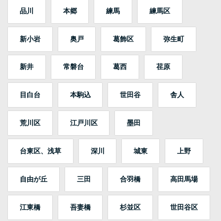
品川
本郷
練馬
練馬区
新小岩
奥戸
葛飾区
弥生町
新井
常磐台
葛西
荏原
目白台
本駒込
世田谷
舎人
荒川区
江戸川区
墨田
台東区、浅草
深川
城東
上野
自由が丘
三田
合羽橋
高田馬場
江東橋
吾妻橋
杉並区
世田谷区