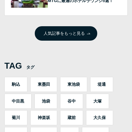
MTGに最適のホテルラウンジ5選！
人気記事をもっと見る
TAG
タグ
駒込
東墨田
東池袋
堤通
中目黒
池袋
谷中
大塚
菊川
神楽坂
蔵前
大久保