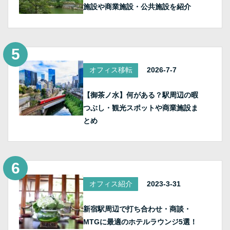
施設や商業施設・公共施設を紹介
オフィス移転
2026-7-7
【御茶ノ水】何がある？駅周辺の暇
つぶし・観光スポットや商業施設ま
とめ
オフィス紹介
2023-3-31
新宿駅周辺で打ち合わせ・商談・
MTGに最適のホテルラウンジ5選！