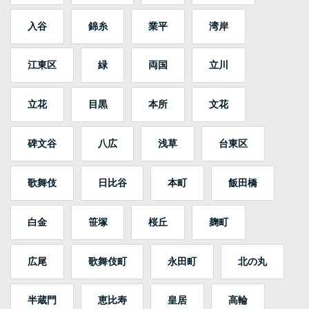
入谷
錦糸
業平
湾岸
江東区
緑
両国
立川
立花
目黒
本所
文花
碑文谷
八広
浅草
台東区
歌舞伎
日比谷
本町
飯田橋
白金
笹塚
桜丘
麹町
広尾
歌舞伎町
永田町
北の丸
半蔵門
恵比寿
皇居
高輪