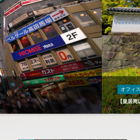
オフィ
【足立区