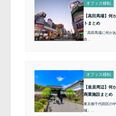
オフィス移転
【高田馬場】何
トまとめ
「高田馬場に何が
合…
オフィス移転
【皇居周辺】何
商業施設まとめ
東京都千代田区の
城」…