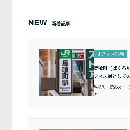
NEW
新着記事
オフィス移転
馬喰町（ばくろ
フィス街として
馬喰町（読み方：
ア…