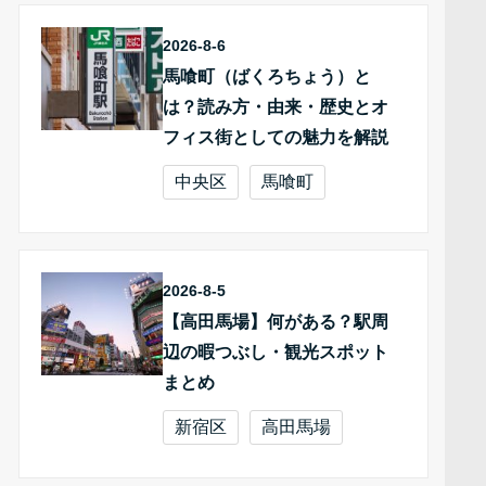
2026-8-6
馬喰町（ばくろちょう）と
は？読み方・由来・歴史とオ
フィス街としての魅力を解説
中央区
馬喰町
2026-8-5
【高田馬場】何がある？駅周
辺の暇つぶし・観光スポット
まとめ
新宿区
高田馬場