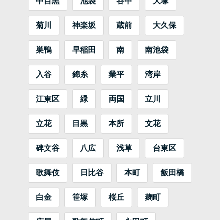
中目黒
池袋
谷中
大塚
菊川
神楽坂
蔵前
大久保
巣鴨
早稲田
南
南池袋
入谷
錦糸
業平
湾岸
江東区
緑
両国
立川
立花
目黒
本所
文花
碑文谷
八広
浅草
台東区
歌舞伎
日比谷
本町
飯田橋
白金
笹塚
桜丘
麹町