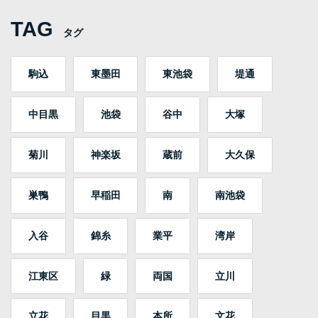
TAG
タグ
駒込
東墨田
東池袋
堤通
中目黒
池袋
谷中
大塚
菊川
神楽坂
蔵前
大久保
巣鴨
早稲田
南
南池袋
入谷
錦糸
業平
湾岸
江東区
緑
両国
立川
立花
目黒
本所
文花