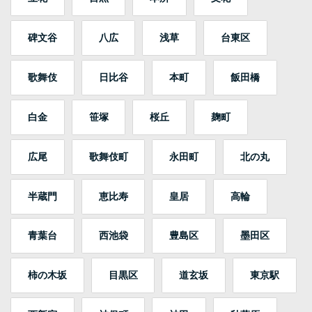
碑文谷
八広
浅草
台東区
歌舞伎
日比谷
本町
飯田橋
白金
笹塚
桜丘
麹町
広尾
歌舞伎町
永田町
北の丸
半蔵門
恵比寿
皇居
高輪
青葉台
西池袋
豊島区
墨田区
柿の木坂
目黒区
道玄坂
東京駅