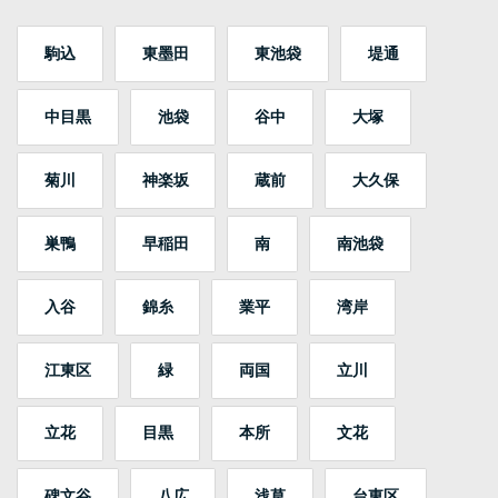
駒込
東墨田
東池袋
堤通
中目黒
池袋
谷中
大塚
菊川
神楽坂
蔵前
大久保
巣鴨
早稲田
南
南池袋
入谷
錦糸
業平
湾岸
江東区
緑
両国
立川
立花
目黒
本所
文花
碑文谷
八広
浅草
台東区