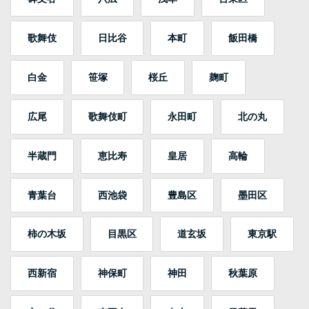
歌舞伎
日比谷
本町
飯田橋
白金
笹塚
桜丘
麹町
広尾
歌舞伎町
永田町
北の丸
半蔵門
恵比寿
皇居
高輪
青葉台
西池袋
豊島区
墨田区
柿の木坂
目黒区
道玄坂
東京駅
西新宿
神保町
神田
秋葉原