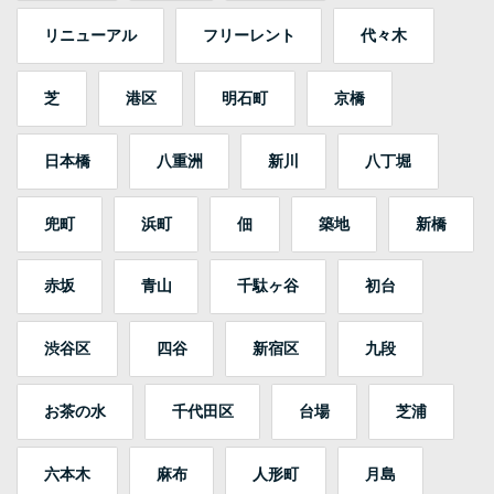
リニューアル
フリーレント
代々木
芝
港区
明石町
京橋
日本橋
八重洲
新川
八丁堀
兜町
浜町
佃
築地
新橋
赤坂
青山
千駄ヶ谷
初台
渋谷区
四谷
新宿区
九段
お茶の水
千代田区
台場
芝浦
六本木
麻布
人形町
月島