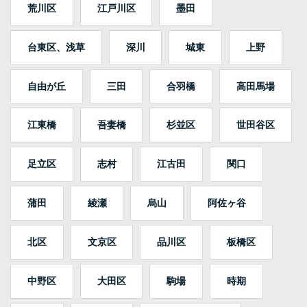
荒川区
江戸川区
墨田
台東区、浅草
深川
城東
上野
自由が丘
三田
合羽橋
高田馬場
江東橋
吾妻橋
杉並区
世田谷区
足立区
志村
江古田
関口
蒲田
綾瀬
烏山
阿佐ヶ谷
北区
文京区
品川区
板橋区
中野区
大田区
駒場
時期