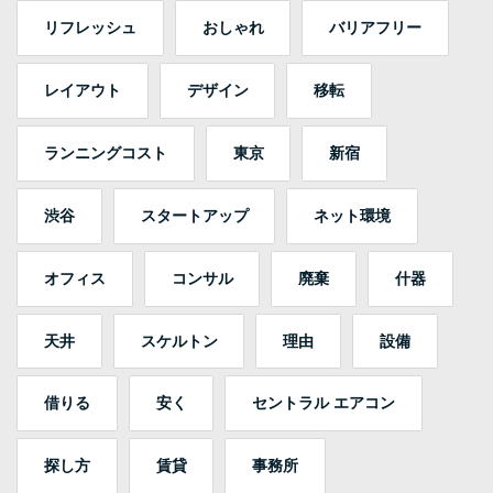
リフレッシュ
おしゃれ
バリアフリー
レイアウト
デザイン
移転
ランニングコスト
東京
新宿
渋谷
スタートアップ
ネット環境
オフィス
コンサル
廃棄
什器
天井
スケルトン
理由
設備
借りる
安く
セントラル エアコン
探し方
賃貸
事務所