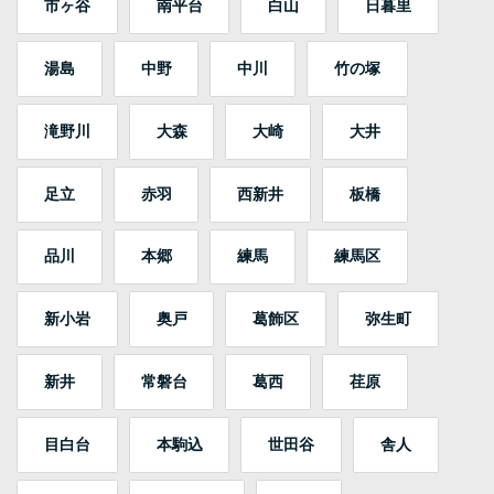
市ヶ谷
南平台
白山
日暮里
湯島
中野
中川
竹の塚
滝野川
大森
大崎
大井
足立
赤羽
西新井
板橋
品川
本郷
練馬
練馬区
新小岩
奥戸
葛飾区
弥生町
新井
常磐台
葛西
荏原
目白台
本駒込
世田谷
舎人