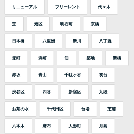
リニューアル
フリーレント
代々木
芝
港区
明石町
京橋
日本橋
八重洲
新川
八丁堀
兜町
浜町
佃
築地
新橋
赤坂
青山
千駄ヶ谷
初台
渋谷区
四谷
新宿区
九段
お茶の水
千代田区
台場
芝浦
六本木
麻布
人形町
月島