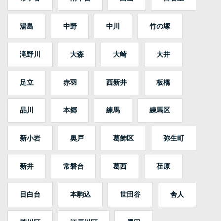
湯島
中野
中川
竹の塚
滝野川
大森
大崎
大井
足立
赤羽
西新井
板橋
品川
本郷
練馬
練馬区
新小岩
奥戸
葛飾区
弥生町
新井
常磐台
葛西
荏原
目白台
本駒込
世田谷
舎人