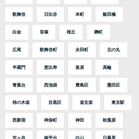
歌舞伎
日比谷
本町
飯田橋
白金
笹塚
桜丘
麹町
広尾
歌舞伎町
永田町
北の丸
半蔵門
恵比寿
皇居
高輪
青葉台
西池袋
豊島区
墨田区
柿の木坂
目黒区
道玄坂
東京駅
西新宿
神保町
神田
秋葉原
市ヶ谷
南平台
白山
日暮里