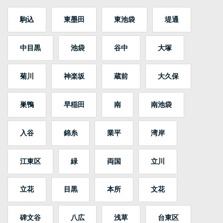
駒込
東墨田
東池袋
堤通
中目黒
池袋
谷中
大塚
菊川
神楽坂
蔵前
大久保
巣鴨
早稲田
南
南池袋
入谷
錦糸
業平
湾岸
江東区
緑
両国
立川
立花
目黒
本所
文花
碑文谷
八広
浅草
台東区