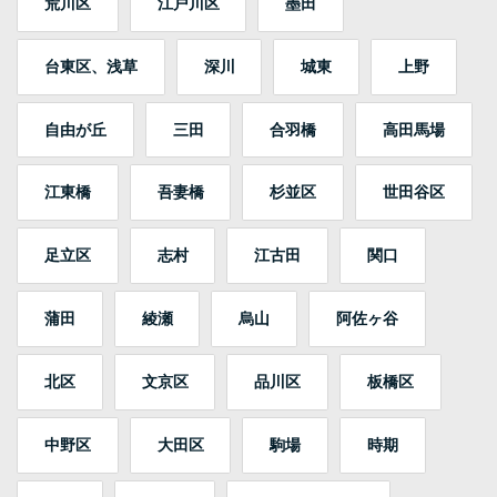
荒川区
江戸川区
墨田
台東区、浅草
深川
城東
上野
自由が丘
三田
合羽橋
高田馬場
江東橋
吾妻橋
杉並区
世田谷区
足立区
志村
江古田
関口
蒲田
綾瀬
烏山
阿佐ヶ谷
北区
文京区
品川区
板橋区
中野区
大田区
駒場
時期