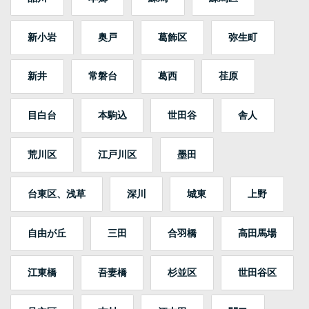
新小岩
奥戸
葛飾区
弥生町
新井
常磐台
葛西
荏原
目白台
本駒込
世田谷
舎人
荒川区
江戸川区
墨田
台東区、浅草
深川
城東
上野
自由が丘
三田
合羽橋
高田馬場
江東橋
吾妻橋
杉並区
世田谷区