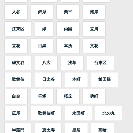
入谷
錦糸
業平
湾岸
江東区
緑
両国
立川
立花
目黒
本所
文花
碑文谷
八広
浅草
台東区
歌舞伎
日比谷
本町
飯田橋
白金
笹塚
桜丘
麹町
広尾
歌舞伎町
永田町
北の丸
半蔵門
恵比寿
皇居
高輪