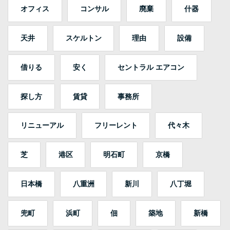
オフィス
コンサル
廃棄
什器
天井
スケルトン
理由
設備
借りる
安く
セントラル エアコン
探し方
賃貸
事務所
リニューアル
フリーレント
代々木
芝
港区
明石町
京橋
日本橋
八重洲
新川
八丁堀
兜町
浜町
佃
築地
新橋