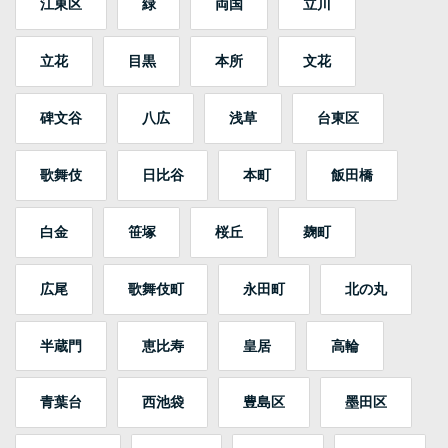
江東区
緑
両国
立川
立花
目黒
本所
文花
碑文谷
八広
浅草
台東区
歌舞伎
日比谷
本町
飯田橋
白金
笹塚
桜丘
麹町
広尾
歌舞伎町
永田町
北の丸
半蔵門
恵比寿
皇居
高輪
青葉台
西池袋
豊島区
墨田区