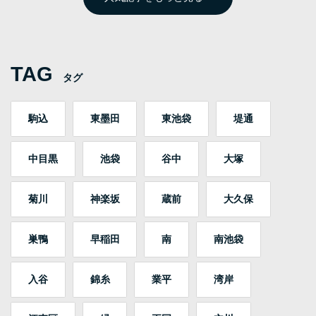
TAG
タグ
駒込
東墨田
東池袋
堤通
中目黒
池袋
谷中
大塚
菊川
神楽坂
蔵前
大久保
巣鴨
早稲田
南
南池袋
入谷
錦糸
業平
湾岸