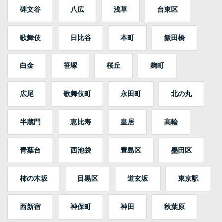
碑文谷
八広
浅草
台東区
歌舞伎
日比谷
本町
飯田橋
白金
笹塚
桜丘
麹町
広尾
歌舞伎町
永田町
北の丸
半蔵門
恵比寿
皇居
高輪
青葉台
西池袋
豊島区
墨田区
柿の木坂
目黒区
道玄坂
東京駅
西新宿
神保町
神田
秋葉原