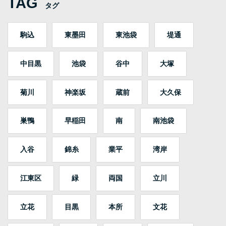
TAG
タグ
駒込
東墨田
東池袋
堤通
中目黒
池袋
谷中
大塚
菊川
神楽坂
蔵前
大久保
巣鴨
早稲田
南
南池袋
入谷
錦糸
業平
湾岸
江東区
緑
両国
立川
立花
目黒
本所
文花