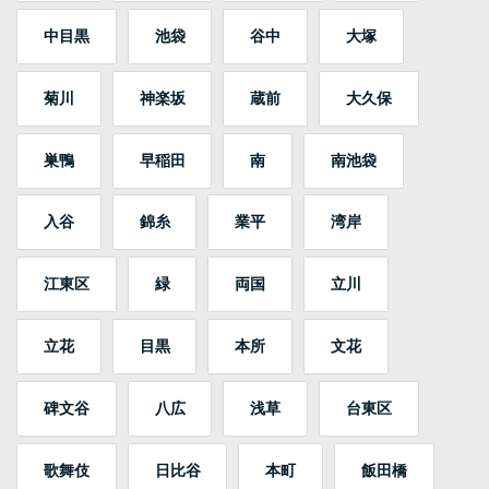
中目黒
池袋
谷中
大塚
菊川
神楽坂
蔵前
大久保
巣鴨
早稲田
南
南池袋
入谷
錦糸
業平
湾岸
江東区
緑
両国
立川
立花
目黒
本所
文花
碑文谷
八広
浅草
台東区
歌舞伎
日比谷
本町
飯田橋