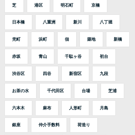
芝
港区
明石町
京橋
日本橋
八重洲
新川
八丁堀
兜町
浜町
佃
築地
新橋
赤坂
青山
千駄ヶ谷
初台
渋谷区
四谷
新宿区
九段
お茶の水
千代田区
台場
芝浦
六本木
麻布
人形町
月島
銀座
仲介手数料
荷造り