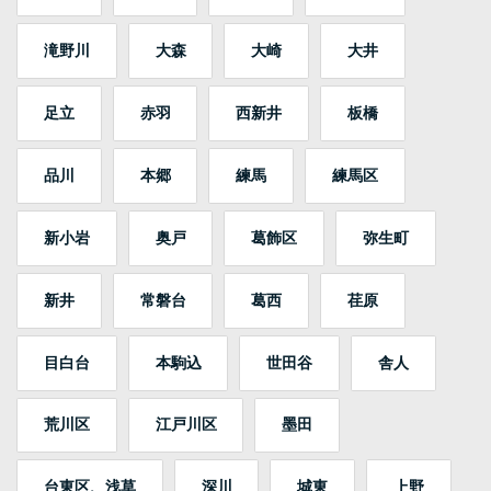
滝野川
大森
大崎
大井
足立
赤羽
西新井
板橋
品川
本郷
練馬
練馬区
新小岩
奥戸
葛飾区
弥生町
新井
常磐台
葛西
荏原
目白台
本駒込
世田谷
舎人
荒川区
江戸川区
墨田
台東区、浅草
深川
城東
上野