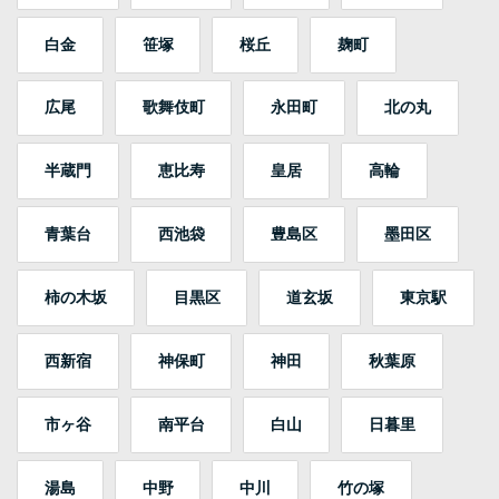
白金
笹塚
桜丘
麹町
広尾
歌舞伎町
永田町
北の丸
半蔵門
恵比寿
皇居
高輪
青葉台
西池袋
豊島区
墨田区
柿の木坂
目黒区
道玄坂
東京駅
西新宿
神保町
神田
秋葉原
市ヶ谷
南平台
白山
日暮里
湯島
中野
中川
竹の塚