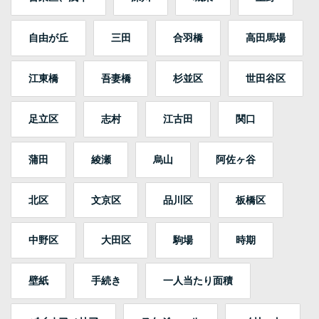
自由が丘
三田
合羽橋
高田馬場
江東橋
吾妻橋
杉並区
世田谷区
足立区
志村
江古田
関口
蒲田
綾瀬
烏山
阿佐ヶ谷
北区
文京区
品川区
板橋区
中野区
大田区
駒場
時期
壁紙
手続き
一人当たり面積