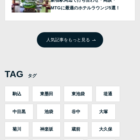
新宿駅周辺で打ち合わせ・商談・
MTGに最適のホテルラウンジ5選！
人気記事をもっと見る
TAG
タグ
駒込
東墨田
東池袋
堤通
中目黒
池袋
谷中
大塚
菊川
神楽坂
蔵前
大久保