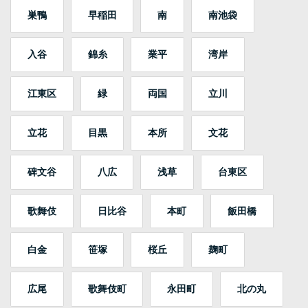
巣鴨
早稲田
南
南池袋
入谷
錦糸
業平
湾岸
江東区
緑
両国
立川
立花
目黒
本所
文花
碑文谷
八広
浅草
台東区
歌舞伎
日比谷
本町
飯田橋
白金
笹塚
桜丘
麹町
広尾
歌舞伎町
永田町
北の丸