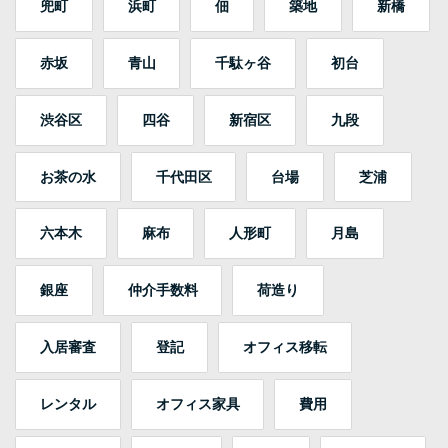
兜町
浜町
佃
築地
新橋
赤坂
青山
千駄ヶ谷
初台
渋谷区
四谷
新宿区
九段
お茶の水
千代田区
台場
芝浦
六本木
麻布
人形町
月島
銀座
仲介手数料
荷造り
入居審査
登記
オフィス移転
レンタル
オフィス家具
費用