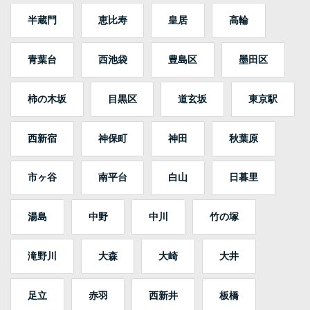
半蔵門
恵比寿
皇居
高輪
青葉台
西池袋
豊島区
墨田区
柿の木坂
目黒区
道玄坂
東京駅
西新宿
神保町
神田
秋葉原
市ヶ谷
南平台
白山
日暮里
湯島
中野
中川
竹の塚
滝野川
大森
大崎
大井
足立
赤羽
西新井
板橋