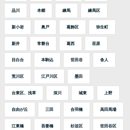
品川
本郷
練馬
練馬区
新小岩
奥戸
葛飾区
弥生町
新井
常磐台
葛西
荏原
目白台
本駒込
世田谷
舎人
荒川区
江戸川区
墨田
台東区、浅草
深川
城東
上野
自由が丘
三田
合羽橋
高田馬場
江東橋
吾妻橋
杉並区
世田谷区