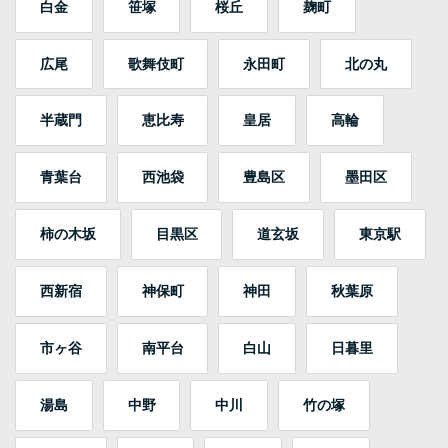
白金
笹塚
桜丘
麹町
広尾
歌舞伎町
永田町
北の丸
半蔵門
恵比寿
皇居
高輪
青葉台
西池袋
豊島区
墨田区
柿の木坂
目黒区
道玄坂
東京駅
西新宿
神保町
神田
秋葉原
市ヶ谷
南平台
白山
日暮里
湯島
中野
中川
竹の塚