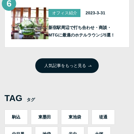
オフィス紹介
2023-3-31
新宿駅周辺で打ち合わせ・商談・
MTGに最適のホテルラウンジ5選！
人気記事をもっと見る
TAG
タグ
駒込
東墨田
東池袋
堤通
中目黒
池袋
谷中
大塚