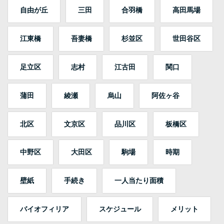
自由が丘
三田
合羽橋
高田馬場
江東橋
吾妻橋
杉並区
世田谷区
足立区
志村
江古田
関口
蒲田
綾瀬
烏山
阿佐ヶ谷
北区
文京区
品川区
板橋区
中野区
大田区
駒場
時期
壁紙
手続き
一人当たり面積
バイオフィリア
スケジュール
メリット