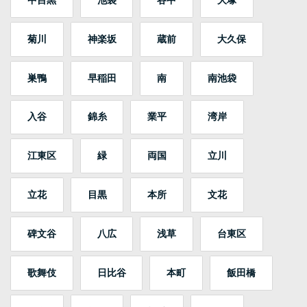
菊川
神楽坂
蔵前
大久保
巣鴨
早稲田
南
南池袋
入谷
錦糸
業平
湾岸
江東区
緑
両国
立川
立花
目黒
本所
文花
碑文谷
八広
浅草
台東区
歌舞伎
日比谷
本町
飯田橋