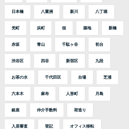
日本橋
八重洲
新川
八丁堀
兜町
浜町
佃
築地
新橋
赤坂
青山
千駄ヶ谷
初台
渋谷区
四谷
新宿区
九段
お茶の水
千代田区
台場
芝浦
六本木
麻布
人形町
月島
銀座
仲介手数料
荷造り
入居審査
登記
オフィス移転