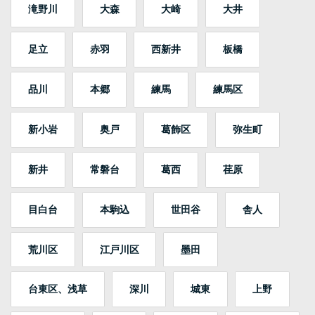
滝野川
大森
大崎
大井
足立
赤羽
西新井
板橋
品川
本郷
練馬
練馬区
新小岩
奥戸
葛飾区
弥生町
新井
常磐台
葛西
荏原
目白台
本駒込
世田谷
舎人
荒川区
江戸川区
墨田
台東区、浅草
深川
城東
上野