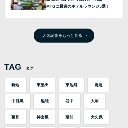
MTGに最適のホテルラウンジ5選！
人気記事をもっと見る
TAG
タグ
駒込
東墨田
東池袋
堤通
中目黒
池袋
谷中
大塚
菊川
神楽坂
蔵前
大久保