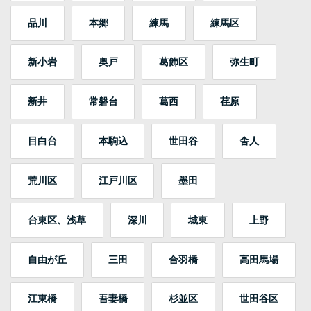
品川
本郷
練馬
練馬区
新小岩
奥戸
葛飾区
弥生町
新井
常磐台
葛西
荏原
目白台
本駒込
世田谷
舎人
荒川区
江戸川区
墨田
台東区、浅草
深川
城東
上野
自由が丘
三田
合羽橋
高田馬場
江東橋
吾妻橋
杉並区
世田谷区