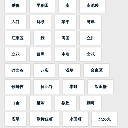
巣鴨
早稲田
南
南池袋
入谷
錦糸
業平
湾岸
江東区
緑
両国
立川
立花
目黒
本所
文花
碑文谷
八広
浅草
台東区
歌舞伎
日比谷
本町
飯田橋
白金
笹塚
桜丘
麹町
広尾
歌舞伎町
永田町
北の丸