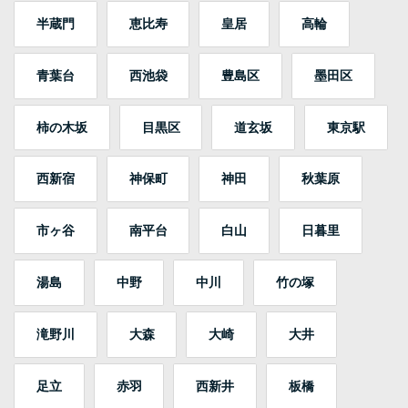
半蔵門
恵比寿
皇居
高輪
青葉台
西池袋
豊島区
墨田区
柿の木坂
目黒区
道玄坂
東京駅
西新宿
神保町
神田
秋葉原
市ヶ谷
南平台
白山
日暮里
湯島
中野
中川
竹の塚
滝野川
大森
大崎
大井
足立
赤羽
西新井
板橋