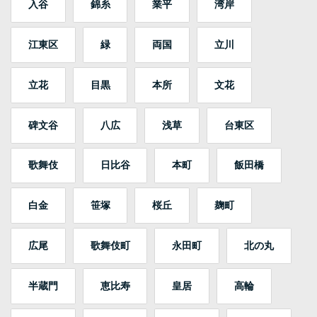
入谷
錦糸
業平
湾岸
江東区
緑
両国
立川
立花
目黒
本所
文花
碑文谷
八広
浅草
台東区
歌舞伎
日比谷
本町
飯田橋
白金
笹塚
桜丘
麹町
広尾
歌舞伎町
永田町
北の丸
半蔵門
恵比寿
皇居
高輪