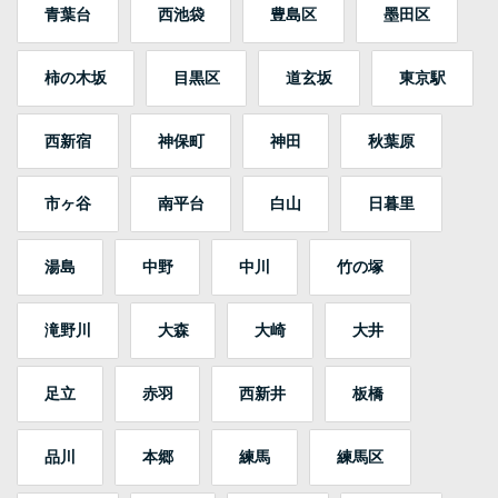
青葉台
西池袋
豊島区
墨田区
柿の木坂
目黒区
道玄坂
東京駅
西新宿
神保町
神田
秋葉原
市ヶ谷
南平台
白山
日暮里
湯島
中野
中川
竹の塚
滝野川
大森
大崎
大井
足立
赤羽
西新井
板橋
品川
本郷
練馬
練馬区