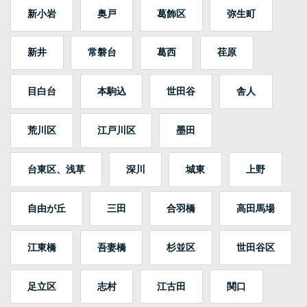
新小岩
奥戸
葛飾区
弥生町
新井
常磐台
葛西
荏原
目白台
本駒込
世田谷
舎人
荒川区
江戸川区
墨田
台東区、浅草
深川
城東
上野
自由が丘
三田
合羽橋
高田馬場
江東橋
吾妻橋
杉並区
世田谷区
足立区
志村
江古田
関口