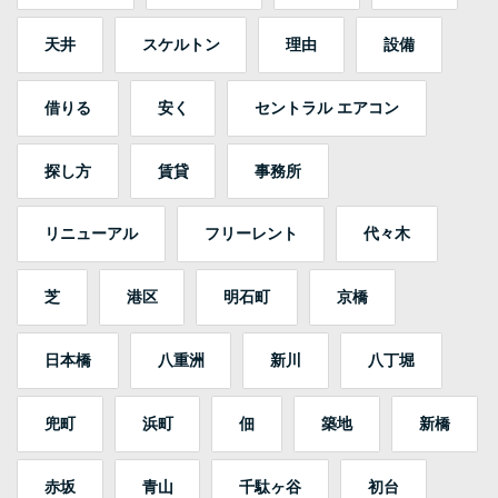
天井
スケルトン
理由
設備
借りる
安く
セントラル エアコン
探し方
賃貸
事務所
リニューアル
フリーレント
代々木
芝
港区
明石町
京橋
日本橋
八重洲
新川
八丁堀
兜町
浜町
佃
築地
新橋
赤坂
青山
千駄ヶ谷
初台