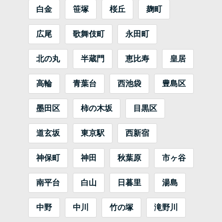
白金
笹塚
桜丘
麹町
広尾
歌舞伎町
永田町
北の丸
半蔵門
恵比寿
皇居
高輪
青葉台
西池袋
豊島区
墨田区
柿の木坂
目黒区
道玄坂
東京駅
西新宿
神保町
神田
秋葉原
市ヶ谷
南平台
白山
日暮里
湯島
中野
中川
竹の塚
滝野川