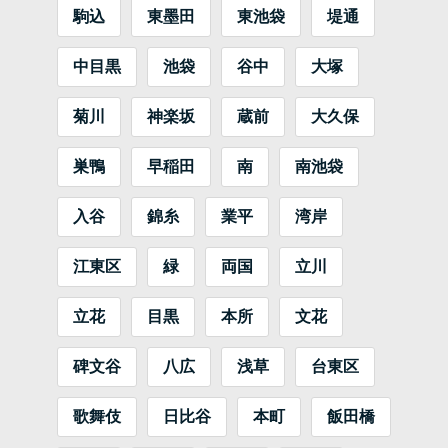
駒込
東墨田
東池袋
堤通
中目黒
池袋
谷中
大塚
菊川
神楽坂
蔵前
大久保
巣鴨
早稲田
南
南池袋
入谷
錦糸
業平
湾岸
江東区
緑
両国
立川
立花
目黒
本所
文花
碑文谷
八広
浅草
台東区
歌舞伎
日比谷
本町
飯田橋