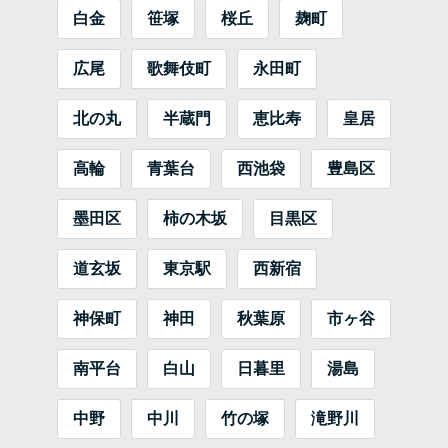
白金
笹塚
桜丘
麹町
広尾
歌舞伎町
永田町
北の丸
半蔵門
恵比寿
皇居
高輪
青葉台
西池袋
豊島区
墨田区
柿の木坂
目黒区
道玄坂
東京駅
西新宿
神保町
神田
秋葉原
市ヶ谷
南平台
白山
日暮里
湯島
中野
中川
竹の塚
滝野川