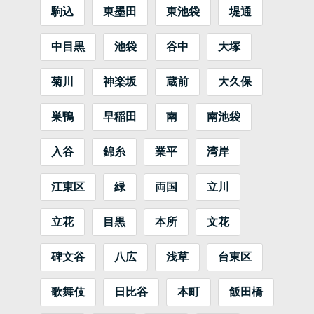
駒込
東墨田
東池袋
堤通
中目黒
池袋
谷中
大塚
菊川
神楽坂
蔵前
大久保
巣鴨
早稲田
南
南池袋
入谷
錦糸
業平
湾岸
江東区
緑
両国
立川
立花
目黒
本所
文花
碑文谷
八広
浅草
台東区
歌舞伎
日比谷
本町
飯田橋