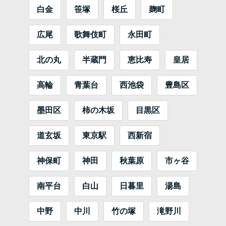
白金
笹塚
桜丘
麹町
広尾
歌舞伎町
永田町
北の丸
半蔵門
恵比寿
皇居
高輪
青葉台
西池袋
豊島区
墨田区
柿の木坂
目黒区
道玄坂
東京駅
西新宿
神保町
神田
秋葉原
市ヶ谷
南平台
白山
日暮里
湯島
中野
中川
竹の塚
滝野川