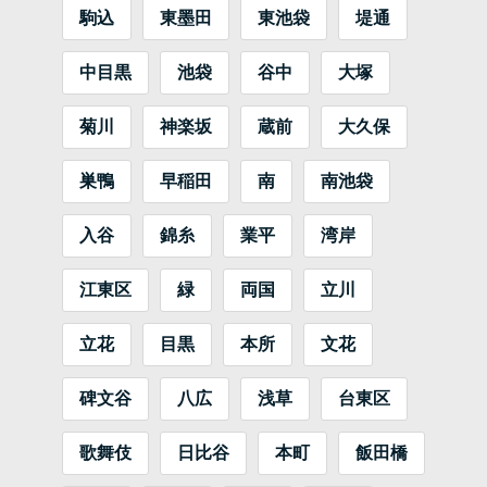
駒込
東墨田
東池袋
堤通
中目黒
池袋
谷中
大塚
菊川
神楽坂
蔵前
大久保
巣鴨
早稲田
南
南池袋
入谷
錦糸
業平
湾岸
江東区
緑
両国
立川
立花
目黒
本所
文花
碑文谷
八広
浅草
台東区
歌舞伎
日比谷
本町
飯田橋