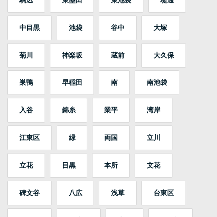
中目黒
池袋
谷中
大塚
菊川
神楽坂
蔵前
大久保
巣鴨
早稲田
南
南池袋
入谷
錦糸
業平
湾岸
江東区
緑
両国
立川
立花
目黒
本所
文花
碑文谷
八広
浅草
台東区