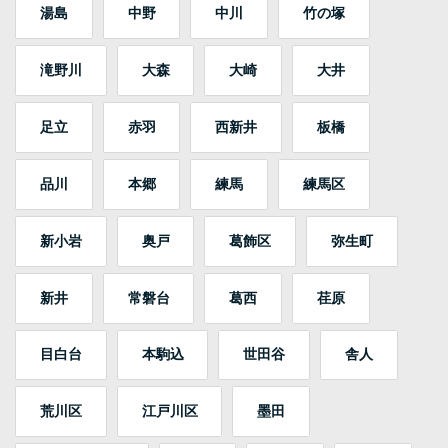
湯島
中野
中川
竹の塚
滝野川
大森
大崎
大井
足立
赤羽
西新井
板橋
品川
本郷
練馬
練馬区
新小岩
奥戸
葛飾区
弥生町
新井
常磐台
葛西
荏原
目白台
本駒込
世田谷
舎人
荒川区
江戸川区
墨田