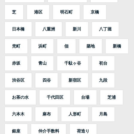
芝
港区
明石町
京橋
日本橋
八重洲
新川
八丁堀
兜町
浜町
佃
築地
新橋
赤坂
青山
千駄ヶ谷
初台
渋谷区
四谷
新宿区
九段
お茶の水
千代田区
台場
芝浦
六本木
麻布
人形町
月島
銀座
仲介手数料
荷造り