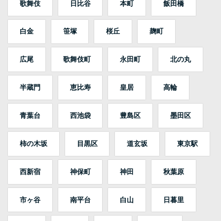
歌舞伎
日比谷
本町
飯田橋
白金
笹塚
桜丘
麹町
広尾
歌舞伎町
永田町
北の丸
半蔵門
恵比寿
皇居
高輪
青葉台
西池袋
豊島区
墨田区
柿の木坂
目黒区
道玄坂
東京駅
西新宿
神保町
神田
秋葉原
市ヶ谷
南平台
白山
日暮里