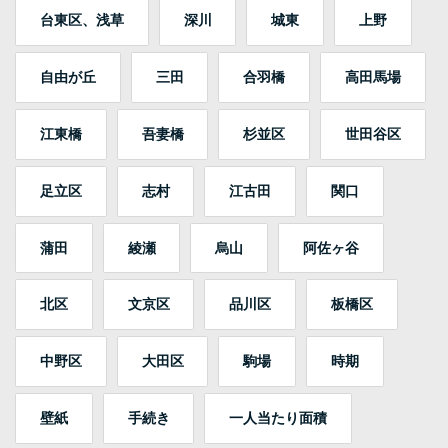
台東区、浅草
深川
城東
上野
自由が丘
三田
合羽橋
高田馬場
江東橋
吾妻橋
杉並区
世田谷区
足立区
志村
江古田
関口
蒲田
綾瀬
烏山
阿佐ヶ谷
北区
文京区
品川区
板橋区
中野区
大田区
駒場
時期
壁紙
手続き
一人当たり面積