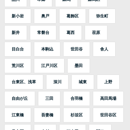
新小岩
奥戸
葛飾区
弥生町
新井
常磐台
葛西
荏原
目白台
本駒込
世田谷
舎人
荒川区
江戸川区
墨田
台東区、浅草
深川
城東
上野
自由が丘
三田
合羽橋
高田馬場
江東橋
吾妻橋
杉並区
世田谷区