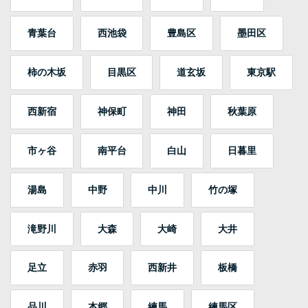
青葉台
西池袋
豊島区
墨田区
柿の木坂
目黒区
道玄坂
東京駅
西新宿
神保町
神田
秋葉原
市ヶ谷
南平台
白山
日暮里
湯島
中野
中川
竹の塚
滝野川
大森
大崎
大井
足立
赤羽
西新井
板橋
品川
本郷
練馬
練馬区