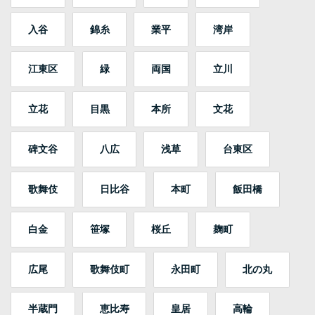
入谷
錦糸
業平
湾岸
江東区
緑
両国
立川
立花
目黒
本所
文花
碑文谷
八広
浅草
台東区
歌舞伎
日比谷
本町
飯田橋
白金
笹塚
桜丘
麹町
広尾
歌舞伎町
永田町
北の丸
半蔵門
恵比寿
皇居
高輪