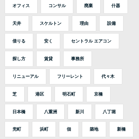
オフィス
コンサル
廃棄
什器
天井
スケルトン
理由
設備
借りる
安く
セントラル エアコン
探し方
賃貸
事務所
リニューアル
フリーレント
代々木
芝
港区
明石町
京橋
日本橋
八重洲
新川
八丁堀
兜町
浜町
佃
築地
新橋