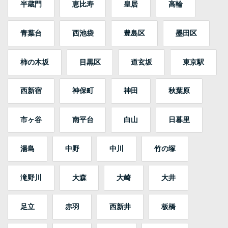
半蔵門
恵比寿
皇居
高輪
青葉台
西池袋
豊島区
墨田区
柿の木坂
目黒区
道玄坂
東京駅
西新宿
神保町
神田
秋葉原
市ヶ谷
南平台
白山
日暮里
湯島
中野
中川
竹の塚
滝野川
大森
大崎
大井
足立
赤羽
西新井
板橋