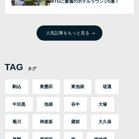
MTGに最適のホテルラウンジ5選！
人気記事をもっと見る
TAG
タグ
駒込
東墨田
東池袋
堤通
中目黒
池袋
谷中
大塚
菊川
神楽坂
蔵前
大久保