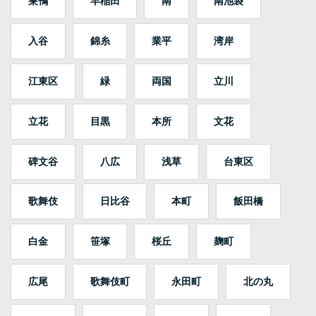
巣鴨
早稲田
南
南池袋
入谷
錦糸
業平
湾岸
江東区
緑
両国
立川
立花
目黒
本所
文花
碑文谷
八広
浅草
台東区
歌舞伎
日比谷
本町
飯田橋
白金
笹塚
桜丘
麹町
広尾
歌舞伎町
永田町
北の丸