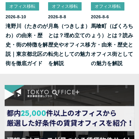
オフィス移転
オフィス移転
オフィス移転
2026-8-10
2026-8-8
2026-8-6
滝野川（たきのが
月島（つきしま）
馬喰町（ばくろち
わ）の由来・歴
とは？埋め立ての
ょう）とは？読み
史・街の特徴を解
歴史やオフィス移
方・由来・歴史と
説｜東京都北区の
転先としての魅力
オフィス街として
街を徹底ガイド
を解説
の魅力を解説