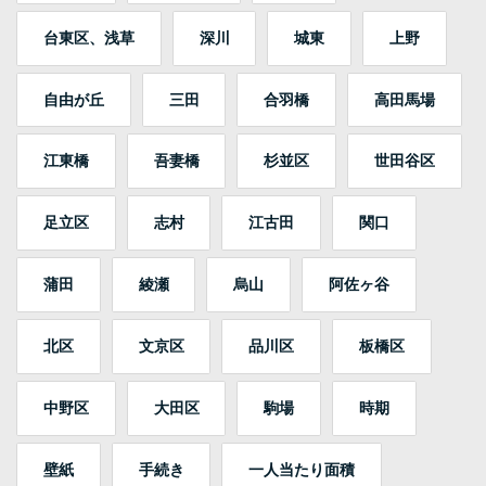
台東区、浅草
深川
城東
上野
自由が丘
三田
合羽橋
高田馬場
江東橋
吾妻橋
杉並区
世田谷区
足立区
志村
江古田
関口
蒲田
綾瀬
烏山
阿佐ヶ谷
北区
文京区
品川区
板橋区
中野区
大田区
駒場
時期
壁紙
手続き
一人当たり面積