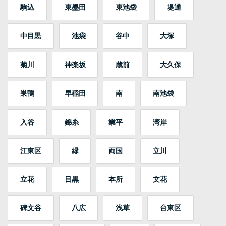
駒込
東墨田
東池袋
堤通
中目黒
池袋
谷中
大塚
菊川
神楽坂
蔵前
大久保
巣鴨
早稲田
南
南池袋
入谷
錦糸
業平
湾岸
江東区
緑
両国
立川
立花
目黒
本所
文花
碑文谷
八広
浅草
台東区