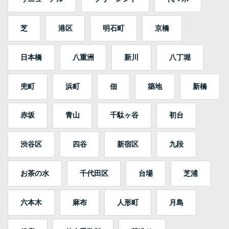
芝
港区
明石町
京橋
日本橋
八重洲
新川
八丁堀
兜町
浜町
佃
築地
新橋
赤坂
青山
千駄ヶ谷
初台
渋谷区
四谷
新宿区
九段
お茶の水
千代田区
台場
芝浦
六本木
麻布
人形町
月島