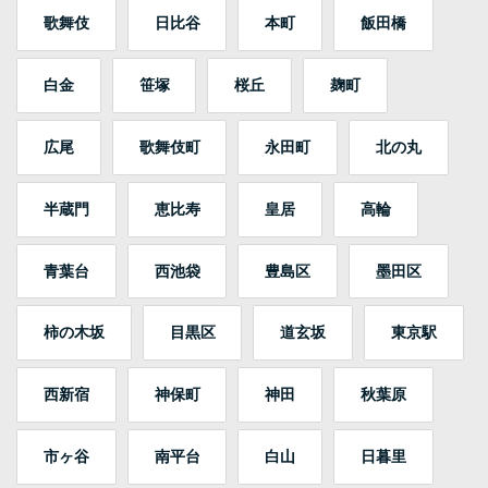
歌舞伎
日比谷
本町
飯田橋
白金
笹塚
桜丘
麹町
広尾
歌舞伎町
永田町
北の丸
半蔵門
恵比寿
皇居
高輪
青葉台
西池袋
豊島区
墨田区
柿の木坂
目黒区
道玄坂
東京駅
西新宿
神保町
神田
秋葉原
市ヶ谷
南平台
白山
日暮里