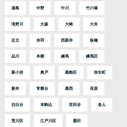
湯島
中野
中川
竹の塚
滝野川
大森
大崎
大井
足立
赤羽
西新井
板橋
品川
本郷
練馬
練馬区
新小岩
奥戸
葛飾区
弥生町
新井
常磐台
葛西
荏原
目白台
本駒込
世田谷
舎人
荒川区
江戸川区
墨田