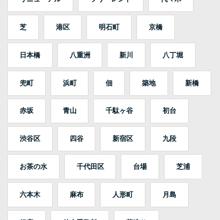
芝
港区
明石町
京橋
日本橋
八重洲
新川
八丁堀
兜町
浜町
佃
築地
新橋
赤坂
青山
千駄ヶ谷
初台
渋谷区
四谷
新宿区
九段
お茶の水
千代田区
台場
芝浦
六本木
麻布
人形町
月島