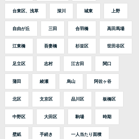
台東区、浅草
深川
城東
上野
自由が丘
三田
合羽橋
高田馬場
江東橋
吾妻橋
杉並区
世田谷区
足立区
志村
江古田
関口
蒲田
綾瀬
烏山
阿佐ヶ谷
北区
文京区
品川区
板橋区
中野区
大田区
駒場
時期
壁紙
手続き
一人当たり面積