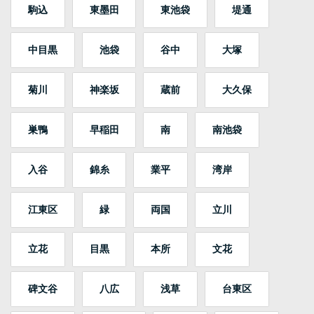
駒込
東墨田
東池袋
堤通
中目黒
池袋
谷中
大塚
菊川
神楽坂
蔵前
大久保
巣鴨
早稲田
南
南池袋
入谷
錦糸
業平
湾岸
江東区
緑
両国
立川
立花
目黒
本所
文花
碑文谷
八広
浅草
台東区