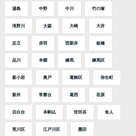
湯島
中野
中川
竹の塚
滝野川
大森
大崎
大井
足立
赤羽
西新井
板橋
品川
本郷
練馬
練馬区
新小岩
奥戸
葛飾区
弥生町
新井
常磐台
葛西
荏原
目白台
本駒込
世田谷
舎人
荒川区
江戸川区
墨田