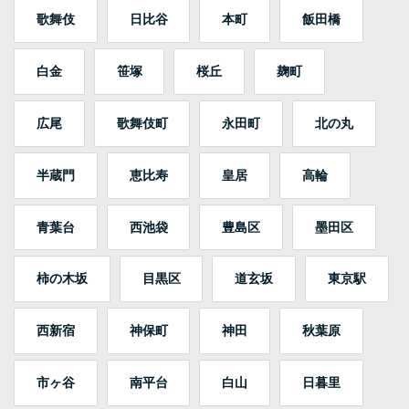
歌舞伎
日比谷
本町
飯田橋
白金
笹塚
桜丘
麹町
広尾
歌舞伎町
永田町
北の丸
半蔵門
恵比寿
皇居
高輪
青葉台
西池袋
豊島区
墨田区
柿の木坂
目黒区
道玄坂
東京駅
西新宿
神保町
神田
秋葉原
市ヶ谷
南平台
白山
日暮里