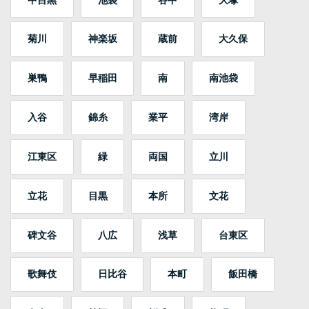
菊川
神楽坂
蔵前
大久保
巣鴨
早稲田
南
南池袋
入谷
錦糸
業平
湾岸
江東区
緑
両国
立川
立花
目黒
本所
文花
碑文谷
八広
浅草
台東区
歌舞伎
日比谷
本町
飯田橋