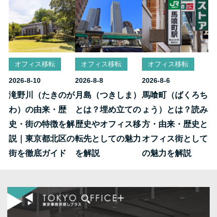
オフィス移転
オフィス移転
オフィス移転
2026-8-10
2026-8-8
2026-8-6
滝野川（たきのが
月島（つきしま）
馬喰町（ばくろち
わ）の由来・歴
とは？埋め立ての
ょう）とは？読み
史・街の特徴を解
歴史やオフィス移
方・由来・歴史と
説｜東京都北区の
転先としての魅力
オフィス街として
街を徹底ガイド
を解説
の魅力を解説