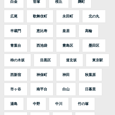
白金
笹塚
桜丘
麹町
広尾
歌舞伎町
永田町
北の丸
半蔵門
恵比寿
皇居
高輪
青葉台
西池袋
豊島区
墨田区
柿の木坂
目黒区
道玄坂
東京駅
西新宿
神保町
神田
秋葉原
市ヶ谷
南平台
白山
日暮里
湯島
中野
中川
竹の塚