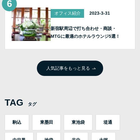
オフィス紹介
2023-3-31
新宿駅周辺で打ち合わせ・商談・
MTGに最適のホテルラウンジ5選！
人気記事をもっと見る
TAG
タグ
駒込
東墨田
東池袋
堤通
中目黒
池袋
谷中
大塚