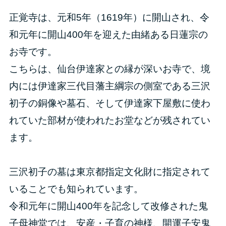
正覚寺は、元和5年（1619年）に開山され、令
和元年に開山400年を迎えた由緒ある日蓮宗の
お寺です。
こちらは、仙台伊達家との縁が深いお寺で、境
内には伊達家三代目藩主綱宗の側室である三沢
初子の銅像や墓石、そして伊達家下屋敷に使わ
れていた部材が使われたお堂などが残されてい
ます。
三沢初子の墓は東京都指定文化財に指定されて
いることでも知られています。
令和元年に開山400年を記念して改修された鬼
子母神堂では、安産・子育の神様、開運子安鬼