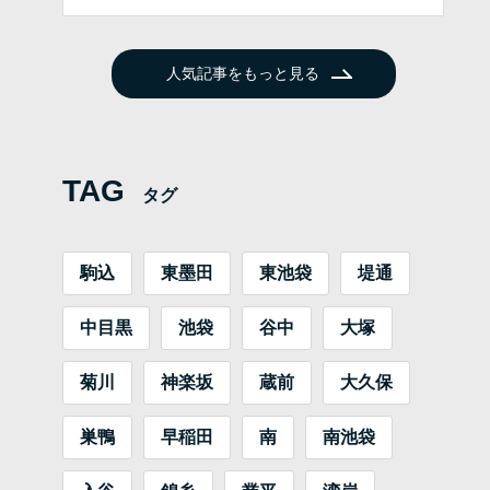
人気記事をもっと見る
TAG
タグ
駒込
東墨田
東池袋
堤通
中目黒
池袋
谷中
大塚
菊川
神楽坂
蔵前
大久保
巣鴨
早稲田
南
南池袋