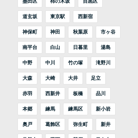
墨田区
柿の木坂
目黒区
道玄坂
東京駅
西新宿
神保町
神田
秋葉原
市ヶ谷
南平台
白山
日暮里
湯島
中野
中川
竹の塚
滝野川
大森
大崎
大井
足立
赤羽
西新井
板橋
品川
本郷
練馬
練馬区
新小岩
奥戸
葛飾区
弥生町
新井