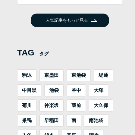
人気記事をもっと見る
TAG
タグ
駒込
東墨田
東池袋
堤通
中目黒
池袋
谷中
大塚
菊川
神楽坂
蔵前
大久保
巣鴨
早稲田
南
南池袋