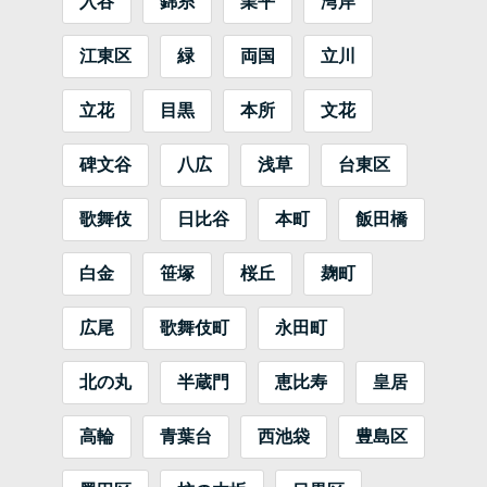
入谷
錦糸
業平
湾岸
江東区
緑
両国
立川
立花
目黒
本所
文花
碑文谷
八広
浅草
台東区
歌舞伎
日比谷
本町
飯田橋
白金
笹塚
桜丘
麹町
広尾
歌舞伎町
永田町
北の丸
半蔵門
恵比寿
皇居
高輪
青葉台
西池袋
豊島区