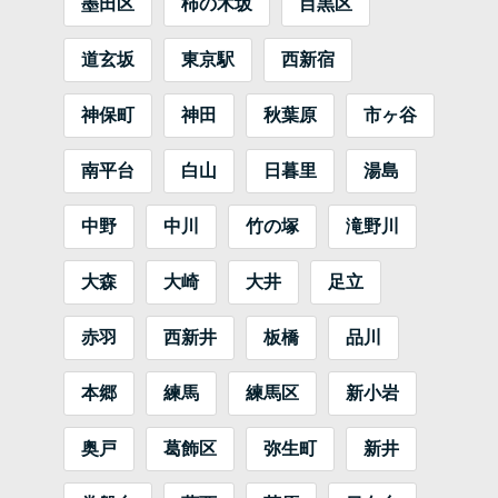
墨田区
柿の木坂
目黒区
道玄坂
東京駅
西新宿
神保町
神田
秋葉原
市ヶ谷
南平台
白山
日暮里
湯島
中野
中川
竹の塚
滝野川
大森
大崎
大井
足立
赤羽
西新井
板橋
品川
本郷
練馬
練馬区
新小岩
奥戸
葛飾区
弥生町
新井