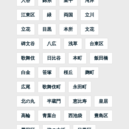
入谷
錦糸
業平
湾岸
江東区
緑
両国
立川
立花
目黒
本所
文花
碑文谷
八広
浅草
台東区
歌舞伎
日比谷
本町
飯田橋
白金
笹塚
桜丘
麹町
広尾
歌舞伎町
永田町
北の丸
半蔵門
恵比寿
皇居
高輪
青葉台
西池袋
豊島区