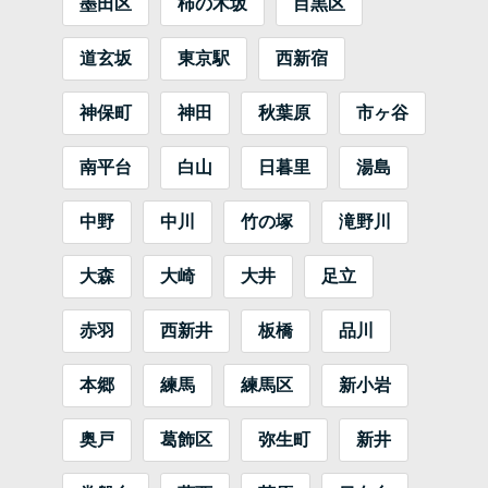
墨田区
柿の木坂
目黒区
道玄坂
東京駅
西新宿
神保町
神田
秋葉原
市ヶ谷
南平台
白山
日暮里
湯島
中野
中川
竹の塚
滝野川
大森
大崎
大井
足立
赤羽
西新井
板橋
品川
本郷
練馬
練馬区
新小岩
奥戸
葛飾区
弥生町
新井