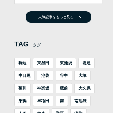
人気記事をもっと見る
TAG
タグ
駒込
東墨田
東池袋
堤通
中目黒
池袋
谷中
大塚
菊川
神楽坂
蔵前
大久保
巣鴨
早稲田
南
南池袋