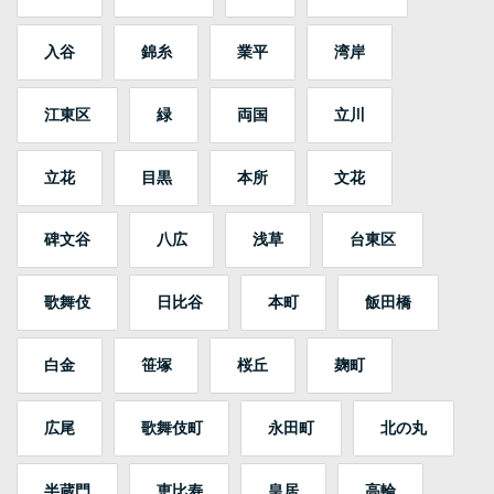
入谷
錦糸
業平
湾岸
江東区
緑
両国
立川
立花
目黒
本所
文花
碑文谷
八広
浅草
台東区
歌舞伎
日比谷
本町
飯田橋
白金
笹塚
桜丘
麹町
広尾
歌舞伎町
永田町
北の丸
半蔵門
恵比寿
皇居
高輪