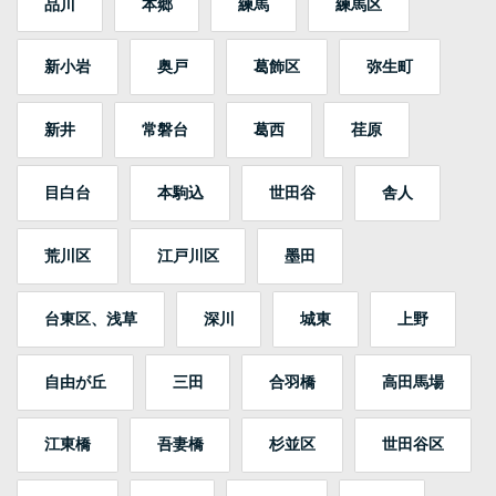
品川
本郷
練馬
練馬区
新小岩
奥戸
葛飾区
弥生町
新井
常磐台
葛西
荏原
目白台
本駒込
世田谷
舎人
荒川区
江戸川区
墨田
台東区、浅草
深川
城東
上野
自由が丘
三田
合羽橋
高田馬場
江東橋
吾妻橋
杉並区
世田谷区