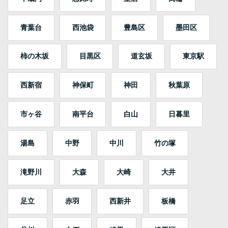
青葉台
西池袋
豊島区
墨田区
柿の木坂
目黒区
道玄坂
東京駅
西新宿
神保町
神田
秋葉原
市ヶ谷
南平台
白山
日暮里
湯島
中野
中川
竹の塚
滝野川
大森
大崎
大井
足立
赤羽
西新井
板橋