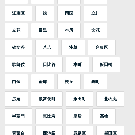
江東区
緑
両国
立川
立花
目黒
本所
文花
碑文谷
八広
浅草
台東区
歌舞伎
日比谷
本町
飯田橋
白金
笹塚
桜丘
麹町
広尾
歌舞伎町
永田町
北の丸
半蔵門
恵比寿
皇居
高輪
青葉台
西池袋
豊島区
墨田区