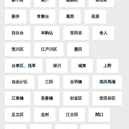
新小岩
奥戸
葛飾区
弥生町
新井
常磐台
葛西
荏原
目白台
本駒込
世田谷
舎人
荒川区
江戸川区
墨田
台東区、浅草
深川
城東
上野
自由が丘
三田
合羽橋
高田馬場
江東橋
吾妻橋
杉並区
世田谷区
足立区
志村
江古田
関口