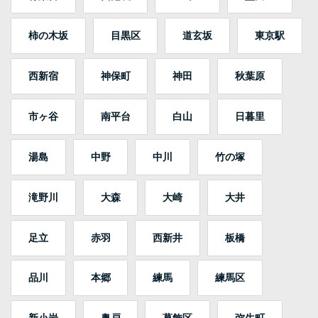
柿の木坂
目黒区
道玄坂
東京駅
西新宿
神保町
神田
秋葉原
市ヶ谷
南平台
白山
日暮里
湯島
中野
中川
竹の塚
滝野川
大森
大崎
大井
足立
赤羽
西新井
板橋
品川
本郷
練馬
練馬区