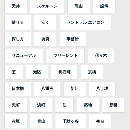
天井
スケルトン
理由
設備
借りる
安く
セントラル エアコン
探し方
賃貸
事務所
リニューアル
フリーレント
代々木
芝
港区
明石町
京橋
日本橋
八重洲
新川
八丁堀
兜町
浜町
佃
築地
新橋
赤坂
青山
千駄ヶ谷
初台