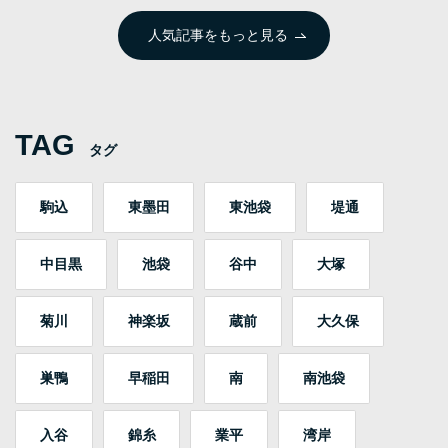
人気記事をもっと見る
TAG
タグ
駒込
東墨田
東池袋
堤通
中目黒
池袋
谷中
大塚
菊川
神楽坂
蔵前
大久保
巣鴨
早稲田
南
南池袋
入谷
錦糸
業平
湾岸